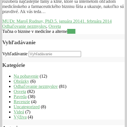
rozoberá najčastejšie fámy a klišé, ktoré sa internetom ohľadom
medicínskeho a farmaceutického biznisu šíria a ukazuje, nakoľko sú
pravdivé. Ak vás teda…
MUDr. Maroš Rudnay, PhD.
5. januára 2014
1. februára 2014
Odhaľovanie nezmyslov
,
Osveta
Tučna o biznise v medicíne a alterne
Viac
Vyhľadávanie
Vyhľadávanie
Kategórie
Na pobavenie
(12)
Obrázky
(6)
Odhaľovanie nezmyslov
(81)
Osveta
(82)
Paveda
(38)
Recenzie
(4)
Uncategorized
(8)
Videá
(7)
Výživa
(4)