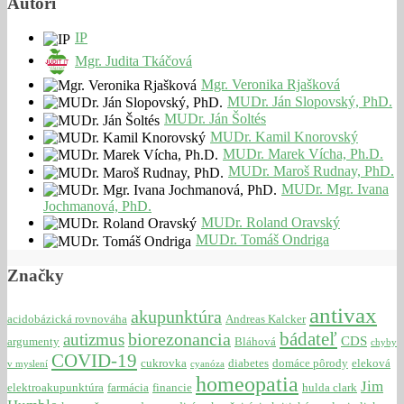
Autori
IP
Mgr. Judita Tkáčová
Mgr. Veronika Rjašková
MUDr. Ján Slopovský, PhD.
MUDr. Ján Šoltés
MUDr. Kamil Knorovský
MUDr. Marek Vícha, Ph.D.
MUDr. Maroš Rudnay, PhD.
MUDr. Mgr. Ivana
Jochmanová, PhD.
MUDr. Roland Oravský
MUDr. Tomáš Ondriga
Značky
antivax
akupunktúra
acidobázická rovnováha
Andreas Kalcker
bádateľ
biorezonancia
autizmus
CDS
argumenty
Bláhová
chyby
COVID-19
cukrovka
diabetes
domáce pôrody
eleková
v myslení
cyanóza
homeopatia
Jim
elektroakupunktúra
farmácia
financie
hulda clark