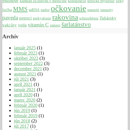
Humble
kampaň za pravdu v medicíne
konšpirácie
kritické myslenie
lieky
očkovanie
MMS
liečba
mRNA
nador
paraziti
parazity
rakovina
paveda
petroci
Tuhársky
prekyslenie
schizofrénia
šarlatánstvo
vitamín C
vakcíny
veda
zapper
Archív
január 2025
(1)
február 2023
(1)
október 2022
(3)
september 2022
(3)
december 2021
(1)
august 2021
(1)
júl 2021
(3)
apríl 2021
(1)
január 2021
(1)
apríl 2020
(1)
marec 2020
(2)
február 2020
(1)
jún 2019
(1)
február 2019
(1)
jún 2018
(2)
júl 2017
(1)