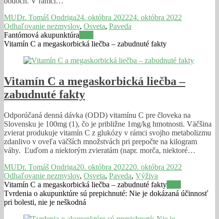
bodoch. V rámci…
MUDr. Tomáš Ondriga
24. októbra 2022
24. októbra 2022
Odhaľovanie nezmyslov
,
Osveta
,
Paveda
Fantómová akupunktúra
Viac
Vitamín C a megaskorbická liečba – zabudnuté fakty
Vitamín C a megaskorbická liečba –
zabudnuté fakty
Odporúčaná denná dávka (ODD) vitamínu C pre človeka na
Slovensku je 100mg (1), čo je približne 1mg/kg hmotnosti. Väčšina
zvierat produkuje vitamín C z glukózy v rámci svojho metabolizmu
zdanlivo v oveľa väčších množstvách pri prepočte na kilogram
váhy. Ľuďom a niektorým zvieratám (napr. morča, niektoré…
MUDr. Tomáš Ondriga
20. októbra 2022
20. októbra 2022
Odhaľovanie nezmyslov
,
Osveta
,
Paveda
,
Výživa
Vitamín C a megaskorbická liečba – zabudnuté fakty
Viac
Tvrdenia o akupunktúre sú prepichnuté: Nie je dokázaná účinnosť
pri bolesti, nie je neškodná