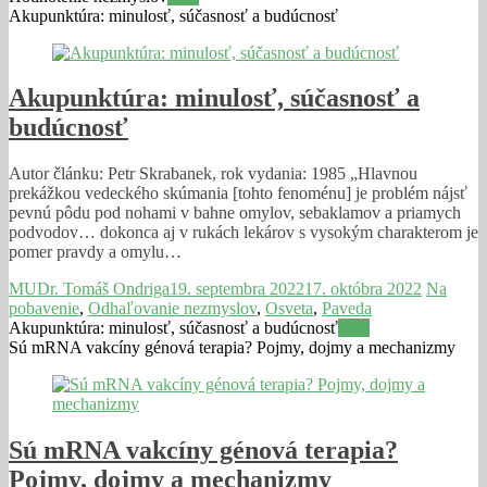
Akupunktúra: minulosť, súčasnosť a budúcnosť
Akupunktúra: minulosť, súčasnosť a
budúcnosť
Autor článku: Petr Skrabanek, rok vydania: 1985 „Hlavnou
prekážkou vedeckého skúmania [tohto fenoménu] je problém nájsť
pevnú pôdu pod nohami v bahne omylov, sebaklamov a priamych
podvodov… dokonca aj v rukách lekárov s vysokým charakterom je
pomer pravdy a omylu…
MUDr. Tomáš Ondriga
19. septembra 2022
17. októbra 2022
Na
pobavenie
,
Odhaľovanie nezmyslov
,
Osveta
,
Paveda
Akupunktúra: minulosť, súčasnosť a budúcnosť
Viac
Sú mRNA vakcíny génová terapia? Pojmy, dojmy a mechanizmy
Sú mRNA vakcíny génová terapia?
Pojmy, dojmy a mechanizmy