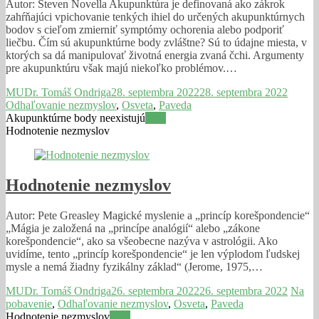
Autor: Steven Novella Akupunktúra je definovaná ako zákrok
zahŕňajúci vpichovanie tenkých ihiel do určených akupunktúrnych
bodov s cieľom zmierniť symptómy ochorenia alebo podporiť
liečbu. Čím sú akupunktúrne body zvláštne? Sú to údajne miesta, v
ktorých sa dá manipulovať životná energia zvaná čchi. Argumenty
pre akupunktúru však majú niekoľko problémov.…
MUDr. Tomáš Ondriga
28. septembra 2022
28. septembra 2022
Odhaľovanie nezmyslov
,
Osveta
,
Paveda
Akupunktúrne body neexistujú
Viac
Hodnotenie nezmyslov
Hodnotenie nezmyslov
Autor: Pete Greasley Magické myslenie a „princíp korešpondencie“
„Mágia je založená na „princípe analógií“ alebo „zákone
korešpondencie“, ako sa všeobecne nazýva v astrológii. Ako
uvidíme, tento „princíp korešpondencie“ je len výplodom ľudskej
mysle a nemá žiadny fyzikálny základ“ (Jerome, 1975,…
MUDr. Tomáš Ondriga
26. septembra 2022
26. septembra 2022
Na
pobavenie
,
Odhaľovanie nezmyslov
,
Osveta
,
Paveda
Hodnotenie nezmyslov
Viac