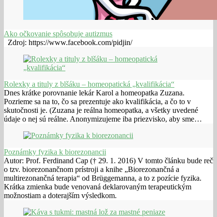
Ako očkovanie spôsobuje autizmus
Zdroj: https://www.facebook.com/pidjin/
Rolexky a tituly z blšáku – homeopatická „kvalifikácia“
Dnes krátke porovnanie lekár Karol a homeopatka Zuzana.
Pozrieme sa na to, čo sa prezentuje ako kvalifikácia, a čo to v
skutočnosti je. (Zuzana je reálna homeopatka, a všetky uvedené
údaje o nej sú reálne. Anonymizujeme iba priezvisko, aby sme…
Poznámky fyzika k biorezonancii
Autor: Prof. Ferdinand Cap († 29. 1. 2016) V tomto článku bude reč
o tzv. biorezonančnom prístroji a knihe „Biorezonančná a
multirezonančná terapia“ od Brüggemanna, a to z pozície fyzika.
Krátka zmienka bude venovaná deklarovaným terapeutickým
možnostiam a doterajším výsledkom.