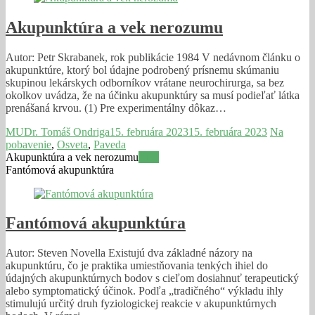
Akupunktúra a vek nerozumu
Autor: Petr Skrabanek, rok publikácie 1984 V nedávnom článku o
akupunktúre, ktorý bol údajne podrobený prísnemu skúmaniu
skupinou lekárskych odborníkov vrátane neurochirurga, sa bez
okolkov uvádza, že na účinku akupunktúry sa musí podieľať látka
prenášaná krvou. (1) Pre experimentálny dôkaz…
MUDr. Tomáš Ondriga
15. februára 2023
15. februára 2023
Na
pobavenie
,
Osveta
,
Paveda
Akupunktúra a vek nerozumu
Viac
Fantómová akupunktúra
Fantómová akupunktúra
Autor: Steven Novella Existujú dva základné názory na
akupunktúru, čo je praktika umiestňovania tenkých ihiel do
údajných akupunktúrnych bodov s cieľom dosiahnuť terapeutický
alebo symptomatický účinok. Podľa „tradičného“ výkladu ihly
stimulujú určitý druh fyziologickej reakcie v akupunktúrnych