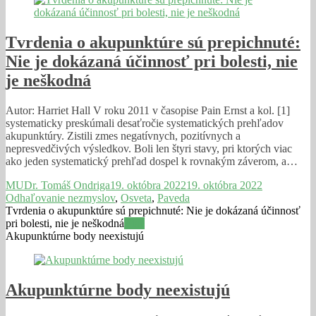
Tvrdenia o akupunktúre sú prepichnuté:
Nie je dokázaná účinnosť pri bolesti, nie
je neškodná
Autor: Harriet Hall V roku 2011 v časopise Pain Ernst a kol. [1]
systematicky preskúmali desaťročie systematických prehľadov
akupunktúry. Zistili zmes negatívnych, pozitívnych a
nepresvedčivých výsledkov. Boli len štyri stavy, pri ktorých viac
ako jeden systematický prehľad dospel k rovnakým záverom, a…
MUDr. Tomáš Ondriga
19. októbra 2022
19. októbra 2022
Odhaľovanie nezmyslov
,
Osveta
,
Paveda
Tvrdenia o akupunktúre sú prepichnuté: Nie je dokázaná účinnosť
pri bolesti, nie je neškodná
Viac
Akupunktúrne body neexistujú
Akupunktúrne body neexistujú