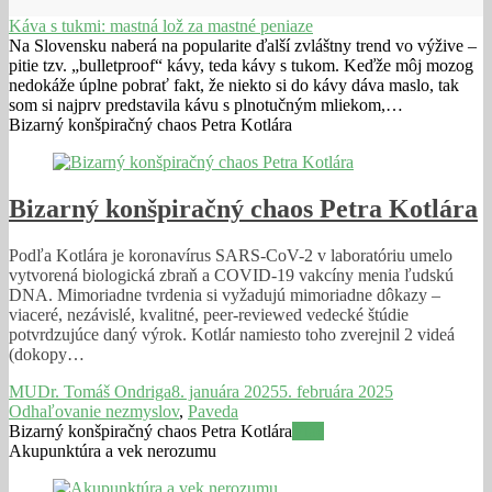
Káva s tukmi: mastná lož za mastné peniaze
Na Slovensku naberá na popularite ďalší zvláštny trend vo výžive –
pitie tzv. „bulletproof“ kávy, teda kávy s tukom. Keďže môj mozog
nedokáže úplne pobrať fakt, že niekto si do kávy dáva maslo, tak
som si najprv predstavila kávu s plnotučným mliekom,…
Bizarný konšpiračný chaos Petra Kotlára
Bizarný konšpiračný chaos Petra Kotlára
Podľa Kotlára je koronavírus SARS-CoV-2 v laboratóriu umelo
vytvorená biologická zbraň a COVID-19 vakcíny menia ľudskú
DNA. Mimoriadne tvrdenia si vyžadujú mimoriadne dôkazy –
viaceré, nezávislé, kvalitné, peer-reviewed vedecké štúdie
potvrdzujúce daný výrok. Kotlár namiesto toho zverejnil 2 videá
(dokopy…
MUDr. Tomáš Ondriga
8. januára 2025
5. februára 2025
Odhaľovanie nezmyslov
,
Paveda
Bizarný konšpiračný chaos Petra Kotlára
Viac
Akupunktúra a vek nerozumu