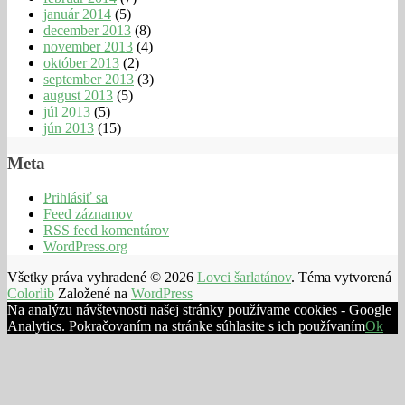
január 2014
(5)
december 2013
(8)
november 2013
(4)
október 2013
(2)
september 2013
(3)
august 2013
(5)
júl 2013
(5)
jún 2013
(15)
Meta
Prihlásiť sa
Feed záznamov
RSS feed komentárov
WordPress.org
Všetky práva vyhradené © 2026
Lovci šarlatánov
. Téma vytvorená
Colorlib
Založené na
WordPress
Na analýzu návštevnosti našej stránky používame cookies - Google
Analytics. Pokračovaním na stránke súhlasite s ich používaním
Ok