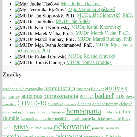
Mgr. Judita Tkáčová
Mgr. Veronika Rjašková
MUDr. Ján Slopovský, PhD.
MUDr. Ján Šoltés
MUDr. Kamil Knorovský
MUDr. Marek Vícha, Ph.D.
MUDr. Maroš Rudnay, PhD.
MUDr. Mgr. Ivana
Jochmanová, PhD.
MUDr. Roland Oravský
MUDr. Tomáš Ondriga
Značky
antivax
akupunktúra
acidobázická rovnováha
Andreas Kalcker
bádateľ
biorezonancia
autizmus
CDS
argumenty
Bláhová
chyby
COVID-19
cukrovka
diabetes
domáce pôrody
eleková
v myslení
cyanóza
homeopatia
Jim
elektroakupunktúra
farmácia
financie
hulda clark
Humble
kampaň za pravdu v medicíne
konšpirácie
kritické myslenie
lieky
očkovanie
MMS
liečba
mRNA
nador
paraziti
parazity
rakovina
paveda
petroci
Tuhársky
prekyslenie
schizofrénia