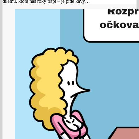
dilemu, ktorá nás roky trápi – je pitie kávy…