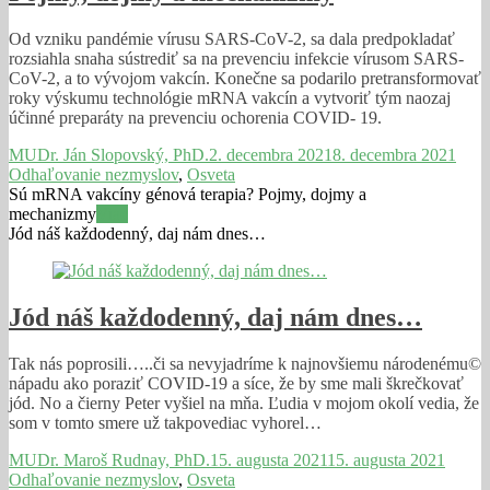
Od vzniku pandémie vírusu SARS-CoV-2, sa dala predpokladať
rozsiahla snaha sústrediť sa na prevenciu infekcie vírusom SARS-
CoV-2, a to vývojom vakcín. Konečne sa podarilo pretransformovať
roky výskumu technológie mRNA vakcín a vytvoriť tým naozaj
účinné preparáty na prevenciu ochorenia COVID- 19.
MUDr. Ján Slopovský, PhD.
2. decembra 2021
8. decembra 2021
Odhaľovanie nezmyslov
,
Osveta
Sú mRNA vakcíny génová terapia? Pojmy, dojmy a
mechanizmy
Viac
Jód náš každodenný, daj nám dnes…
Jód náš každodenný, daj nám dnes…
Tak nás poprosili…..či sa nevyjadríme k najnovšiemu národenému©
nápadu ako poraziť COVID-19 a síce, že by sme mali škrečkovať
jód. No a čierny Peter vyšiel na mňa. Ľudia v mojom okolí vedia, že
som v tomto smere už takpovediac vyhorel…
MUDr. Maroš Rudnay, PhD.
15. augusta 2021
15. augusta 2021
Odhaľovanie nezmyslov
,
Osveta