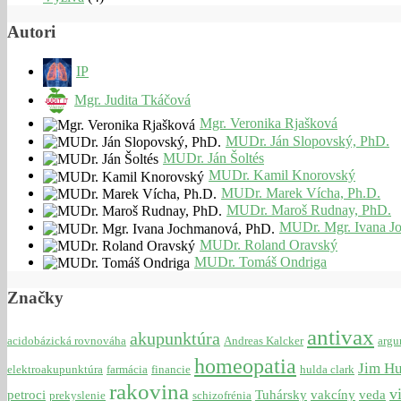
Autori
IP
Mgr. Judita Tkáčová
Mgr. Veronika Rjašková
MUDr. Ján Slopovský, PhD.
MUDr. Ján Šoltés
MUDr. Kamil Knorovský
MUDr. Marek Vícha, Ph.D.
MUDr. Maroš Rudnay, PhD.
MUDr. Mgr. Ivana J
MUDr. Roland Oravský
MUDr. Tomáš Ondriga
Značky
antivax
akupunktúra
acidobázická rovnováha
Andreas Kalcker
argu
homeopatia
Jim H
elektroakupunktúra
farmácia
financie
hulda clark
rakovina
v
petroci
Tuhársky
vakcíny
veda
prekyslenie
schizofrénia