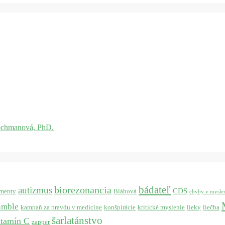
ochmanová, PhD.
bádateľ
biorezonancia
autizmus
CDS
menty
Bláhová
chyby v mysle
umble
kampaň za pravdu v medicíne
konšpirácie
kritické myslenie
lieky
liečba
šarlatánstvo
itamín C
zapper