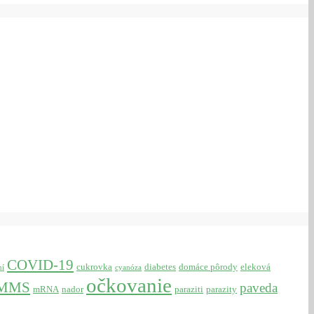
COVID-19
cukrovka
diabetes
domáce pôrody
eleková
ní
cyanóza
očkovanie
MMS
paveda
mRNA
nador
paraziti
parazity