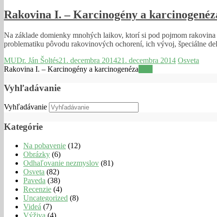
Rakovina I. – Karcinogény a karcinogenéz
Na základe domienky mnohých laikov, ktorí si pod pojmom rakovina p
problematiku pôvodu rakovinových ochorení, ich vývoj, špeciálne d
MUDr. Ján Šoltés
21. decembra 2014
21. decembra 2014
Osveta
Rakovina I. – Karcinogény a karcinogenéza
Viac
Vyhľadávanie
Vyhľadávanie
Kategórie
Na pobavenie
(12)
Obrázky
(6)
Odhaľovanie nezmyslov
(81)
Osveta
(82)
Paveda
(38)
Recenzie
(4)
Uncategorized
(8)
Videá
(7)
Výživa
(4)