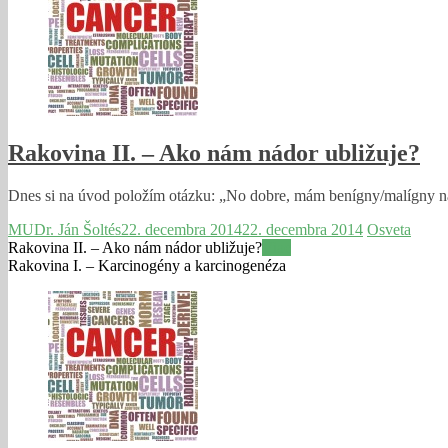
Rakovina II. – Ako nám nádor ubližuje?
Dnes si na úvod položím otázku: „No dobre, mám benígny/malígny nádo
MUDr. Ján Šoltés
22. decembra 2014
22. decembra 2014
Osveta
Rakovina II. – Ako nám nádor ubližuje?
Viac
Rakovina I. – Karcinogény a karcinogenéza