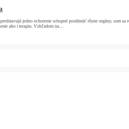
a
redstavujú jedno ochorenie schopné postihnúť rôzne orgány, som sa r
elenie ako i terapiu. Vzhľadom na…