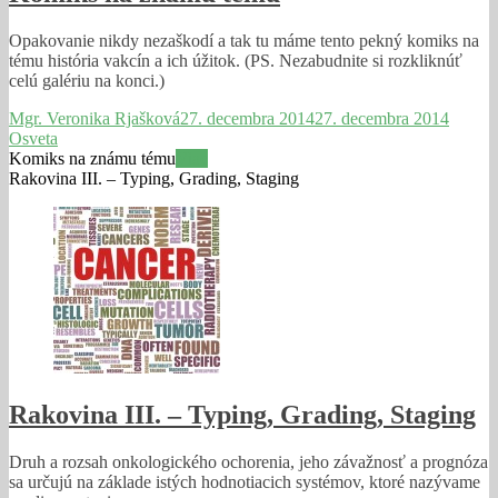
Opakovanie nikdy nezaškodí a tak tu máme tento pekný komiks na
tému história vakcín a ich úžitok. (PS. Nezabudnite si rozkliknúť
celú galériu na konci.)
Mgr. Veronika Rjašková
27. decembra 2014
27. decembra 2014
Osveta
Komiks na známu tému
Viac
Rakovina III. – Typing, Grading, Staging
Rakovina III. – Typing, Grading, Staging
Druh a rozsah onkologického ochorenia, jeho závažnosť a prognóza
sa určujú na základe istých hodnotiacich systémov, ktoré nazývame