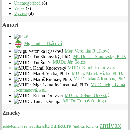
Uncategorized
(8)
Videá
(7)
Výživa
(4)
Autori
IP
Mgr. Judita Tkáčová
Mgr. Veronika Rjašková
MUDr. Ján Slopovský, PhD.
MUDr. Ján Šoltés
MUDr. Kamil Knorovský
MUDr. Marek Vícha, Ph.D.
MUDr. Maroš Rudnay, PhD.
MUDr. Mgr. Ivana
Jochmanová, PhD.
MUDr. Roland Oravský
MUDr. Tomáš Ondriga
Značky
antivax
akupunktúra
acidobázická rovnováha
Andreas Kalcker