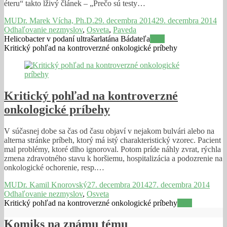
éteru“ takto lživý článek – „Prečo sú testy…
MUDr. Marek Vícha, Ph.D.
29. decembra 2014
29. decembra 2014
Odhaľovanie nezmyslov
,
Osveta
,
Paveda
Helicobacter v podaní ultrašarlatána Bádateľa
Viac
Kritický pohľad na kontroverzné onkologické príbehy
Kritický pohľad na kontroverzné
onkologické príbehy
V súčasnej dobe sa čas od času objaví v nejakom bulvári alebo na
alterna stránke príbeh, ktorý má istý charakteristický vzorec. Pacient
mal problémy, ktoré dlho ignoroval. Potom príde náhly zvrat, rýchla
zmena zdravotného stavu k horšiemu, hospitalizácia a podozrenie na
onkologické ochorenie, resp.…
MUDr. Kamil Knorovský
27. decembra 2014
27. decembra 2014
Odhaľovanie nezmyslov
,
Osveta
Kritický pohľad na kontroverzné onkologické príbehy
Viac
Komiks na známu tému