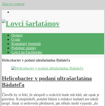
Skip to content
Domov
O nás
Kontaktný formulár
Podobné stránky
Lovci na Facebooku
Helicobacter v podaní ultrašarlatána Bádateľa
Helicobacter v podaní ultrašarlatána
Bádateľa
Člověk by si řekl, že alespoň o svátcích bude mít klid, ale opak je
pravdou. Konspirátoři, potulní blázni a redakce badatel.net nikdy
nespí. Jinak si nedovedu představit, jak někdo mohl vypustit „do