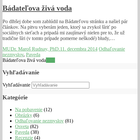
Bádateľova živá voda
Po dlhšej dobe som zablúdil na Bádateľovu stránku a našiel pár
článkov. Na pitvu vyberám jeden, ktorý sa zvykol šíriť po
sociálnych sieťach a pripadá mi zaujímavý nielen pre to, že už
tradične šíri (v tomto prípade pomerne neškodé) bludy,…
MUDr. Maroš Rudnay, PhD.
11. decembra 2014
Odhaľovanie
nezmyslov
,
Paveda
Bádateľova živá voda
Viac
Vyhľadávanie
Vyhľadávanie
Kategórie
Na pobavenie
(12)
Obrázky
(6)
Odhaľovanie nezmyslov
(81)
Osveta
(82)
Paveda
(38)
Recenzie
(4)