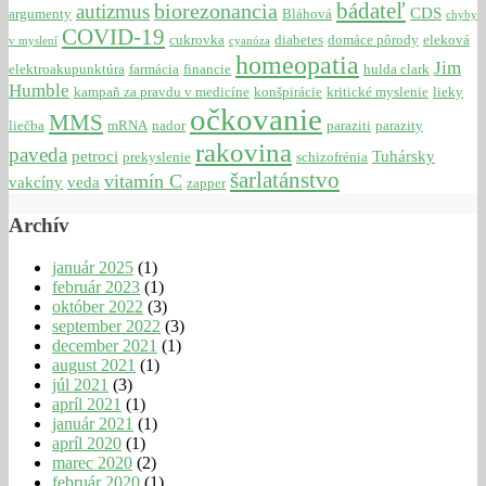
bádateľ
biorezonancia
autizmus
CDS
argumenty
Bláhová
chyby
COVID-19
cukrovka
diabetes
domáce pôrody
eleková
v myslení
cyanóza
homeopatia
Jim
elektroakupunktúra
farmácia
financie
hulda clark
Humble
kampaň za pravdu v medicíne
konšpirácie
kritické myslenie
lieky
očkovanie
MMS
liečba
mRNA
nador
paraziti
parazity
rakovina
paveda
petroci
Tuhársky
prekyslenie
schizofrénia
šarlatánstvo
vitamín C
vakcíny
veda
zapper
Archív
január 2025
(1)
február 2023
(1)
október 2022
(3)
september 2022
(3)
december 2021
(1)
august 2021
(1)
júl 2021
(3)
apríl 2021
(1)
január 2021
(1)
apríl 2020
(1)
marec 2020
(2)
február 2020
(1)