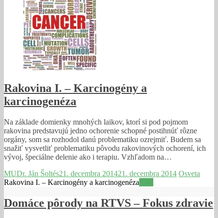
Rakovina I. – Karcinogény a
karcinogenéza
Na základe domienky mnohých laikov, ktorí si pod pojmom
rakovina predstavujú jedno ochorenie schopné postihnúť rôzne
orgány, som sa rozhodol danú problematiku ozrejmiť. Budem sa
snažiť vysvetliť problematiku pôvodu rakovinových ochorení, ich
vývoj, špeciálne delenie ako i terapiu. Vzhľadom na…
MUDr. Ján Šoltés
21. decembra 2014
21. decembra 2014
Osveta
Rakovina I. – Karcinogény a karcinogenéza
Viac
Domáce pôrody na RTVS – Fokus zdravie