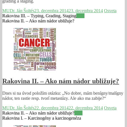
grading a staging.
MUDr. Ján Šoltés
23. decembra 2014
23. decembra 2014
Osveta
Rakovina III. – Typing, Grading, Staging
Viac
Rakovina II. – Ako nám nádor ubližuje?
Rakovina II. – Ako nám nádor ubližuje?
Dnes si na úvod položím otázku: „No dobre, mám benígny/malígny
nádor, ten rastie resp. tvorí metastázy. Ale ako ma zabije?“
MUDr. Ján Šoltés
22. decembra 2014
22. decembra 2014
Osveta
Rakovina II. – Ako nám nádor ubližuje?
Viac
Rakovina I. – Karcinogény a karcinogenéza