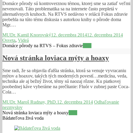
Domáce pôrody sú kontroverznou témou, ktorej sme sa zatiaľ veľmi
nevenovali. Táto problematika sa na internete často prepletá v
alternatívnych kruhoch. Na RTVS nedávno v relácii Fokus zdravie
prebehla na túto tému diskusia s autorkou knihy o pôrode doma
Mgr.…
MUDr. Kamil Knorovský
12. decembra 2014
12. decembra 2014
Osveta
,
Videá
Domáce pôrody na RTVS – Fokus zdravie
Viac
Nová stránka loviaca mýty a hoaxy
Sme radi, že sa objavila ďalšia stránka, ktorá sa venuje vyvracaniu
mýtov a hoaxov, takých tých moderných povestí…medicína, veda,
technika ale aj bežný život, témy sú naozaj rôzne. Ku piatkovej
poobednej káve vyberáme na prečítanie: Fluór v zubnej paste Coca-
Cola…
MUDr. Maroš Rudnay, PhD.
12. decembra 2014
Odhaľovanie
nezmyslov
Nová stránka loviaca mýty a hoaxy
Viac
Bádateľova živá voda