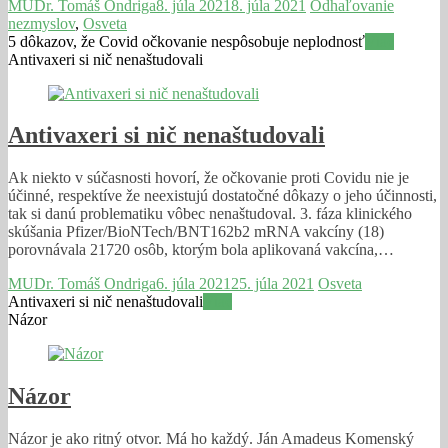
MUDr. Tomáš Ondriga
8. júla 2021
8. júla 2021
Odhaľovanie
nezmyslov
,
Osveta
5 dôkazov, že Covid očkovanie nespôsobuje neplodnosť
Viac
Antivaxeri si nič nenaštudovali
Antivaxeri si nič nenaštudovali
Ak niekto v súčasnosti hovorí, že očkovanie proti Covidu nie je
účinné, respektíve že neexistujú dostatočné dôkazy o jeho účinnosti,
tak si danú problematiku vôbec nenaštudoval. 3. fáza klinického
skúšania Pfizer/BioNTech/BNT162b2 mRNA vakcíny (18)
porovnávala 21720 osôb, ktorým bola aplikovaná vakcína,…
MUDr. Tomáš Ondriga
6. júla 2021
25. júla 2021
Osveta
Antivaxeri si nič nenaštudovali
Viac
Názor
Názor
Názor je ako ritný otvor. Má ho každý. Ján Amadeus Komenský