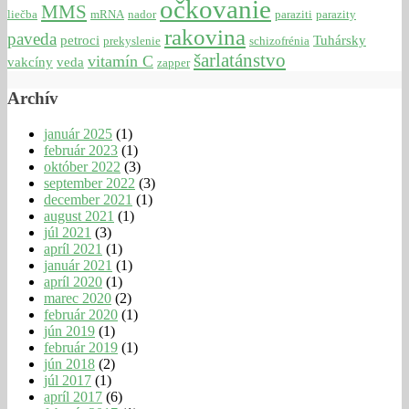
očkovanie
MMS
liečba
mRNA
nador
paraziti
parazity
rakovina
paveda
petroci
Tuhársky
prekyslenie
schizofrénia
šarlatánstvo
vitamín C
vakcíny
veda
zapper
Archív
január 2025
(1)
február 2023
(1)
október 2022
(3)
september 2022
(3)
december 2021
(1)
august 2021
(1)
júl 2021
(3)
apríl 2021
(1)
január 2021
(1)
apríl 2020
(1)
marec 2020
(2)
február 2020
(1)
jún 2019
(1)
február 2019
(1)
jún 2018
(2)
júl 2017
(1)
apríl 2017
(6)