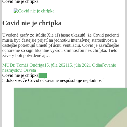
Covid nie je chrípka
Covid nie je chrípka
Uvedené grafy zo štúdie Xie (1) jasne ukazujú, že Covid pacienti
musia byť častejšie prijatí na jednotku intenzívnej starostlivosti a
častejšie potrebujú umelú pľúcnu ventiláciu. Covid je závažnejšie
ochorenie so signifikantne vyššou smrtnosťou než chrípka. Tieto
závery boli potvrdené aj…
MUDr. Tomáš Ondriga
15. júla 2021
15. júla 2021
Odhaľovanie
nezmyslov
,
Osveta
Covid nie je chrípka
Viac
5 dôkazov, že Covid očkovanie nespôsobuje neplodnosť