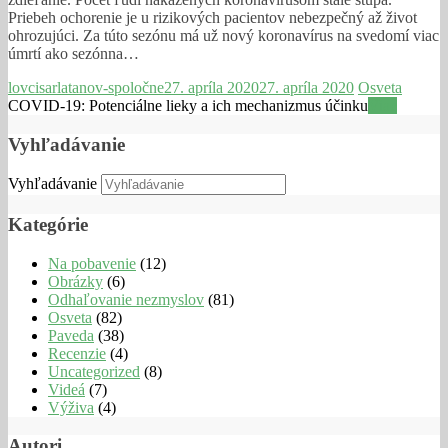
Priebeh ochorenie je u rizikových pacientov nebezpečný až život
ohrozujúci. Za túto sezónu má už nový koronavírus na svedomí viac
úmrtí ako sezónna…
lovcisarlatanov-spoločne
27. apríla 2020
27. apríla 2020
Osveta
COVID-19: Potenciálne lieky a ich mechanizmus účinku
Viac
Vyhľadávanie
Vyhľadávanie
Kategórie
Na pobavenie
(12)
Obrázky
(6)
Odhaľovanie nezmyslov
(81)
Osveta
(82)
Paveda
(38)
Recenzie
(4)
Uncategorized
(8)
Videá
(7)
Výživa
(4)
Autori