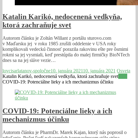
Katalin Karikó, nedocenená vedkyňa,
ktorá zachraňuje svet
Autorom článku je Zoltán Willant z portálu sturovo.com
v Maďarsku jej v roku 1985 zrušili oddelenie v USA roky
komplikovali vedeckú činnosť porazila rakovinu ešte pre ôsmimi
rokmi sa jej vysmiali, keď prestúpila do malej firmičky BioNTech
dnes sa na jej sláve vezie…
lovcisarlatanov-spoločne
10. januára 2021
10. januára 2021
Osveta
Katalin Karikó, nedocenená vedkyňa, ktorá zachraňuje svet
Viac
COVID-19: Potenciálne lieky a ich mechanizmus účinku
COVID-19: Potenciálne lieky a ich
mechanizmus účinku
Autorom článku je PharmDr. Marek Kajan, ktorý nás poprosil o
zdieľanie. Počet ľudí nakazených koronavírusom stále stúpa.