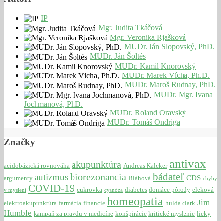
IP
Mgr. Judita Tkáčová
Mgr. Veronika Rjašková
MUDr. Ján Slopovský, PhD.
MUDr. Ján Šoltés
MUDr. Kamil Knorovský
MUDr. Marek Vícha, Ph.D.
MUDr. Maroš Rudnay, PhD.
MUDr. Mgr. Ivana
Jochmanová, PhD.
MUDr. Roland Oravský
MUDr. Tomáš Ondriga
Značky
antivax
akupunktúra
acidobázická rovnováha
Andreas Kalcker
bádateľ
biorezonancia
autizmus
CDS
argumenty
Bláhová
chyby
COVID-19
cukrovka
diabetes
domáce pôrody
eleková
v myslení
cyanóza
homeopatia
Jim
elektroakupunktúra
farmácia
financie
hulda clark
Humble
kampaň za pravdu v medicíne
konšpirácie
kritické myslenie
lieky