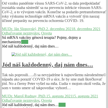
Od vzniku pandémie vírusu SARS-CoV-2, sa dala predpokladať
rozsiahla snaha sústrediť sa na prevenciu infekcie vírusom SARS-
CoV-2, a to vývojom vakcín. Konečne sa podarilo pretransformovať
roky výskumu technológie mRNA vakcín a vytvoriť tým naozaj
účinné preparáty na prevenciu ochorenia COVID- 19.
MUDr. Ján Slopovský, PhD.
2. decembra 2021
8. decembra 2021
Odhaľovanie nezmyslov
,
Osveta
Sú mRNA vakcíny génová terapia? Pojmy, dojmy a
mechanizmy
Viac
Jód náš každodenný, daj nám dnes…
Jód náš každodenný, daj nám dnes…
Tak nás poprosili…..či sa nevyjadríme k najnovšiemu národenému©
nápadu ako poraziť COVID-19 a síce, že by sme mali škrečkovať
jód. No a čierny Peter vyšiel na mňa. Ľudia v mojom okolí vedia, že
som v tomto smere už takpovediac vyhorel…
MUDr. Maroš Rudnay, PhD.
15. augusta 2021
15. augusta 2021
Odhaľovanie nezmyslov
,
Osveta
Jód náš každodenný, daj nám dnes…
Viac