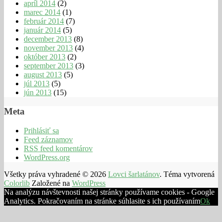
apríl 2014
(2)
marec 2014
(1)
február 2014
(7)
január 2014
(5)
december 2013
(8)
november 2013
(4)
október 2013
(2)
september 2013
(3)
august 2013
(5)
júl 2013
(5)
jún 2013
(15)
Meta
Prihlásiť sa
Feed záznamov
RSS feed komentárov
WordPress.org
Všetky práva vyhradené © 2026
Lovci šarlatánov
. Téma vytvorená
Colorlib
Založené na
WordPress
Na analýzu návštevnosti našej stránky používame cookies - Google
Analytics. Pokračovaním na stránke súhlasite s ich používaním
Ok