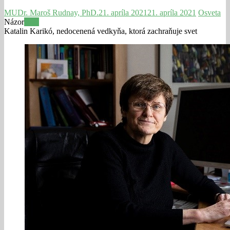
MUDr. Maroš Rudnay, PhD.
21. apríla 2021
21. apríla 2021
Osveta
Názor
Viac
Katalin Karikó, nedocenená vedkyňa, ktorá zachraňuje svet