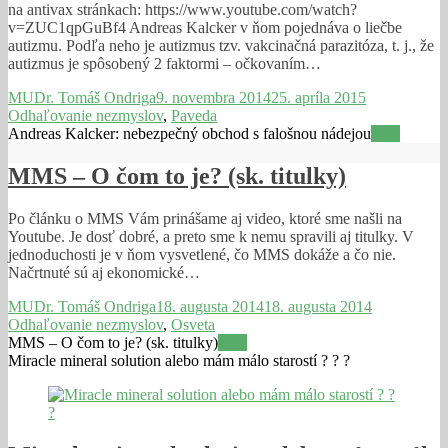
na antivax stránkach: https://www.youtube.com/watch?
v=ZUC1qpGuBf4 Andreas Kalcker v ňom pojednáva o liečbe
autizmu. Podľa neho je autizmus tzv. vakcinačná parazitóza, t. j., že
autizmus je spôsobený 2 faktormi – očkovaním…
MUDr. Tomáš Ondriga
9. novembra 2014
25. apríla 2015
Odhaľovanie nezmyslov
,
Paveda
Andreas Kalcker: nebezpečný obchod s falošnou nádejou
Viac
MMS – O čom to je? (sk. titulky)
Po článku o MMS Vám prinášame aj video, ktoré sme našli na
Youtube. Je dosť dobré, a preto sme k nemu spravili aj titulky. V
jednoduchosti je v ňom vysvetlené, čo MMS dokáže a čo nie.
Načrtnuté sú aj ekonomické…
MUDr. Tomáš Ondriga
18. augusta 2014
18. augusta 2014
Odhaľovanie nezmyslov
,
Osveta
MMS – O čom to je? (sk. titulky)
Viac
Miracle mineral solution alebo mám málo starostí ? ? ?