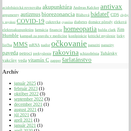
antivax
akupunktúra
acidobázická rovnováha
Andreas Kalcker
bádateľ
biorezonancia
autizmus
CDS
argumenty
Bláhová
chyby
COVID-19
cukrovka
diabetes
domáce pôrody
eleková
v myslení
cyanóza
homeopatia
Jim
elektroakupunktúra
farmácia
financie
hulda clark
Humble
kampaň za pravdu v medicíne
konšpirácie
kritické myslenie
lieky
očkovanie
MMS
liečba
mRNA
nador
paraziti
parazity
rakovina
paveda
petroci
Tuhársky
prekyslenie
schizofrénia
šarlatánstvo
vitamín C
vakcíny
veda
zapper
Archív
január 2025
(1)
február 2023
(1)
október 2022
(3)
september 2022
(3)
december 2021
(1)
august 2021
(1)
júl 2021
(3)
apríl 2021
(1)
január 2021
(1)
apríl 2020
(1)