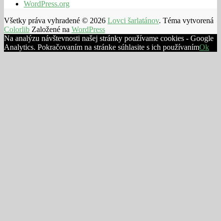
WordPress.org
Všetky práva vyhradené © 2026
Lovci šarlatánov
. Téma vytvorená
Colorlib
Založené na
WordPress
Na analýzu návštevnosti našej stránky používame cookies - Google
Analytics. Pokračovaním na stránke súhlasite s ich používaním
Ok