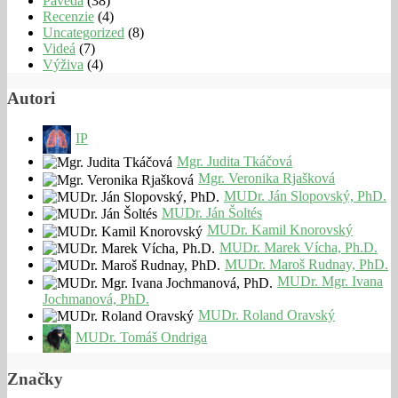
Paveda
(38)
Recenzie
(4)
Uncategorized
(8)
Videá
(7)
Výživa
(4)
Autori
IP
Mgr. Judita Tkáčová
Mgr. Veronika Rjašková
MUDr. Ján Slopovský, PhD.
MUDr. Ján Šoltés
MUDr. Kamil Knorovský
MUDr. Marek Vícha, Ph.D.
MUDr. Maroš Rudnay, PhD.
MUDr. Mgr. Ivana
Jochmanová, PhD.
MUDr. Roland Oravský
MUDr. Tomáš Ondriga
Značky