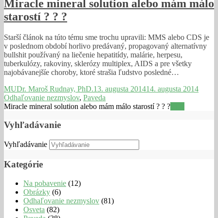
Miracle mineral solution alebo mám málo
starostí ? ? ?
Starší článok na túto tému sme trochu upravili: MMS alebo CDS je
v poslednom období horlivo predávaný, propagovaný alternatívny
bullshit používaný na liečenie hepatitídy, malárie, herpesu,
tuberkulózy, rakoviny, sklerózy multiplex, AIDS a pre všetky
najobávanejšíe choroby, ktoré strašia ľudstvo posledné…
MUDr. Maroš Rudnay, PhD.
13. augusta 2014
14. augusta 2014
Odhaľovanie nezmyslov
,
Paveda
Miracle mineral solution alebo mám málo starostí ? ? ?
Viac
Vyhľadávanie
Vyhľadávanie
Kategórie
Na pobavenie
(12)
Obrázky
(6)
Odhaľovanie nezmyslov
(81)
Osveta
(82)