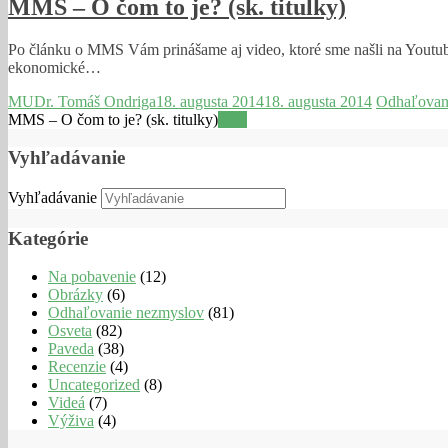
MMS – O čom to je? (sk. titulky)
Po článku o MMS Vám prinášame aj video, ktoré sme našli na Youtube.
ekonomické…
MUDr. Tomáš Ondriga
18. augusta 2014
18. augusta 2014
Odhaľovan
MMS – O čom to je? (sk. titulky)
Viac
Vyhľadávanie
Vyhľadávanie
Kategórie
Na pobavenie
(12)
Obrázky
(6)
Odhaľovanie nezmyslov
(81)
Osveta
(82)
Paveda
(38)
Recenzie
(4)
Uncategorized
(8)
Videá
(7)
Výživa
(4)