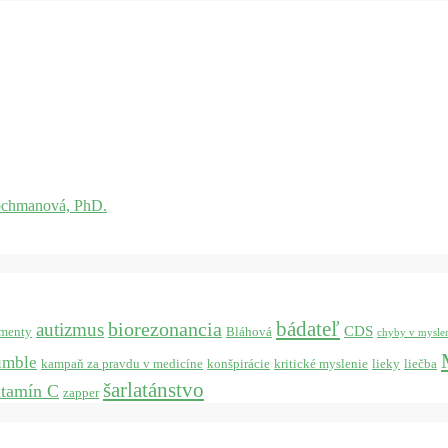
ochmanová, PhD.
bádateľ
biorezonancia
autizmus
CDS
menty
Bláhová
chyby v mysle
umble
kampaň za pravdu v medicíne
konšpirácie
kritické myslenie
lieky
liečba
šarlatánstvo
itamín C
zapper