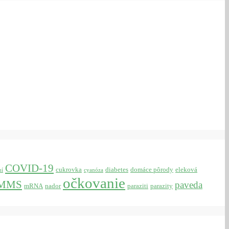
COVID-19
cukrovka
diabetes
domáce pôrody
eleková
ní
cyanóza
očkovanie
MMS
paveda
mRNA
nador
paraziti
parazity