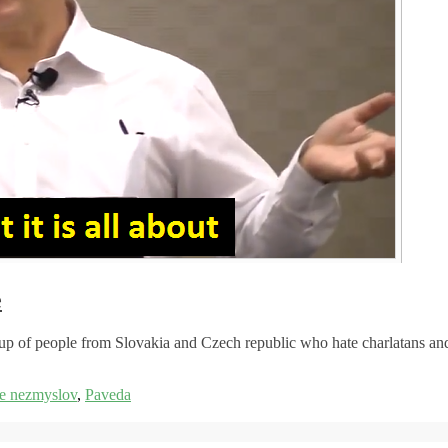
e
up of people from Slovakia and Czech republic who hate charlatans and t
e nezmyslov
,
Paveda