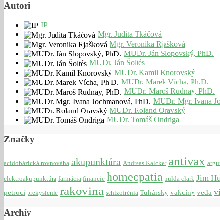
Autori
IP
Mgr. Judita Tkáčová
Mgr. Veronika Rjašková
MUDr. Ján Slopovský, PhD.
MUDr. Ján Šoltés
MUDr. Kamil Knorovský
MUDr. Marek Vícha, Ph.D.
MUDr. Maroš Rudnay, PhD.
MUDr. Mgr. Ivana J
MUDr. Roland Oravský
MUDr. Tomáš Ondriga
Značky
antivax
akupunktúra
acidobázická rovnováha
Andreas Kalcker
argu
homeopatia
Jim H
elektroakupunktúra
farmácia
financie
hulda clark
rakovina
v
petroci
Tuhársky
vakcíny
veda
prekyslenie
schizofrénia
Archív