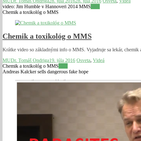
MUDr. Tomáš Ondriga
28. júla 2016
28. júla 2016
Osveta
,
Videá
video: Jim Humble v Hannoveri 2014 MMS
Viac
Chemik a toxikológ o MMS
Chemik a toxikológ o MMS
Krátke video so základnými info o MMS. Vyjadruje sa lekár, chemik a
MUDr. Tomáš Ondriga
19. júla 2016
Osveta
,
Videá
Chemik a toxikológ o MMS
Viac
Andreas Kalcker sells dangerous fake hope