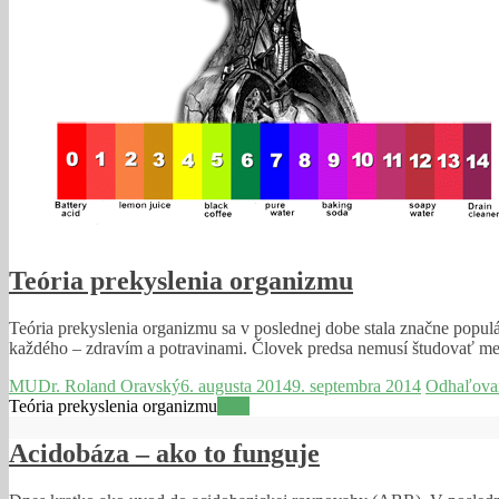
Teória prekyslenia organizmu
Teória prekyslenia organizmu sa v poslednej dobe stala značne populár
každého – zdravím a potravinami. Človek predsa nemusí študovať m
MUDr. Roland Oravský
6. augusta 2014
9. septembra 2014
Odhaľova
Teória prekyslenia organizmu
Viac
Acidobáza – ako to funguje