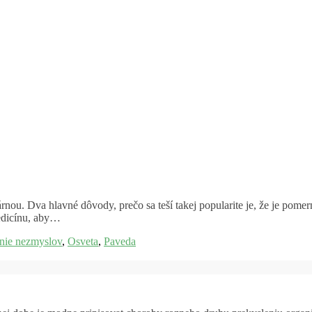
nou. Dva hlavné dôvody, prečo sa teší takej popularite je, že je pomern
edicínu, aby…
nie nezmyslov
,
Osveta
,
Paveda