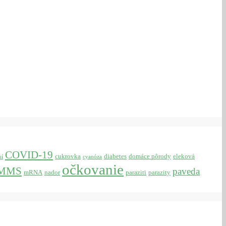
COVID-19
cukrovka
diabetes
domáce pôrody
eleková
ní
cyanóza
očkovanie
MMS
paveda
mRNA
nador
paraziti
parazity