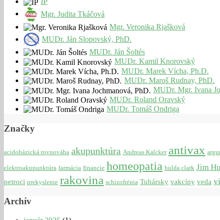
IP
Mgr. Judita Tkáčová
Mgr. Veronika Rjašková
MUDr. Ján Slopovský, PhD.
MUDr. Ján Šoltés
MUDr. Kamil Knorovský
MUDr. Marek Vícha, Ph.D.
MUDr. Maroš Rudnay, PhD.
MUDr. Mgr. Ivana J
MUDr. Roland Oravský
MUDr. Tomáš Ondriga
Značky
antivax
akupunktúra
acidobázická rovnováha
Andreas Kalcker
argu
homeopatia
Jim H
elektroakupunktúra
farmácia
financie
hulda clark
rakovina
v
petroci
Tuhársky
vakcíny
veda
prekyslenie
schizofrénia
Archív