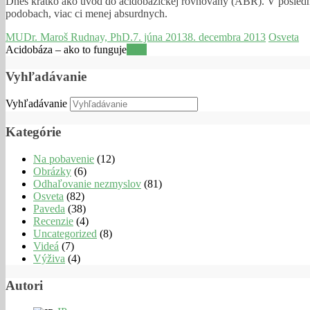
Dnes kratko ako uvod do acidobazickej rovnovahy (ABR). V poslednej
podobach, viac ci menej absurdnych.
MUDr. Maroš Rudnay, PhD.
7. júna 2013
8. decembra 2013
Osveta
Acidobáza – ako to funguje
Viac
Vyhľadávanie
Vyhľadávanie
Kategórie
Na pobavenie
(12)
Obrázky
(6)
Odhaľovanie nezmyslov
(81)
Osveta
(82)
Paveda
(38)
Recenzie
(4)
Uncategorized
(8)
Videá
(7)
Výživa
(4)
Autori