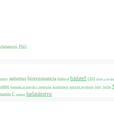
ochmanová, PhD.
bádateľ
biorezonancia
autizmus
CDS
menty
Bláhová
chyby v mysle
umble
kampaň za pravdu v medicíne
konšpirácie
kritické myslenie
lieky
liečba
šarlatánstvo
itamín C
zapper