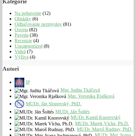
Kategórie
Na pobavenie
(12)
Obrázky
(6)
Odhaľovanie nezmyslov
(81)
Osveta
(82)
Paveda
(38)
Recenzie
(4)
Uncategorized
(8)
Videá
(7)
Výživa
(4)
Autori
IP
Mgr. Judita Tkáčová
Mgr. Veronika Rjašková
MUDr. Ján Slopovský, PhD.
MUDr. Ján Šoltés
MUDr. Kamil Knorovský
MUDr. Marek Vícha, Ph.D.
MUDr. Maroš Rudnay, PhD.
MUDr. Mgr. Ivana