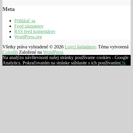
Meta
Prihlásiť sa
Feed záznamov
RSS feed komentárov
WordPress.org
Všetky práva vyhradené © 2026
Lovci šarlatánov
. Téma vytvorená
Colorlib
Založené na
WordPress
Na analýzu návštevnosti našej stránky používame cookies - Google
Analytics. Pokračovaním na stránke súhlasite s ich používaním
Ok