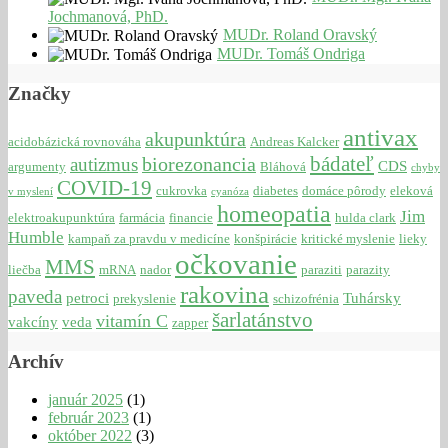
Jochmanová, PhD.
MUDr. Roland Oravský
MUDr. Tomáš Ondriga
Značky
antivax
akupunktúra
acidobázická rovnováha
Andreas Kalcker
bádateľ
biorezonancia
autizmus
CDS
argumenty
Bláhová
chyby
COVID-19
cukrovka
diabetes
domáce pôrody
eleková
v myslení
cyanóza
homeopatia
Jim
elektroakupunktúra
farmácia
financie
hulda clark
Humble
kampaň za pravdu v medicíne
konšpirácie
kritické myslenie
lieky
očkovanie
MMS
liečba
mRNA
nador
paraziti
parazity
rakovina
paveda
petroci
Tuhársky
prekyslenie
schizofrénia
šarlatánstvo
vitamín C
vakcíny
veda
zapper
Archív
január 2025
(1)
február 2023
(1)
október 2022
(3)