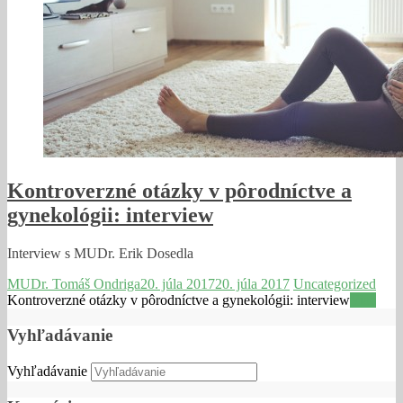
Kontroverzné otázky v pôrodníctve a
gynekológii: interview
Interview s MUDr. Erik Dosedla
MUDr. Tomáš Ondriga
20. júla 2017
20. júla 2017
Uncategorized
Kontroverzné otázky v pôrodníctve a gynekológii: interview
Viac
Vyhľadávanie
Vyhľadávanie