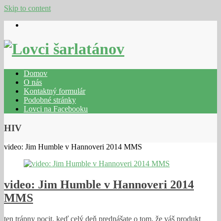
Skip to content
Domov
O nás
Kontaktný formulár
Podobné stránky
Lovci na Facebooku
HIV
video: Jim Humble v Hannoveri 2014 MMS
video: Jim Humble v Hannoveri 2014
MMS
ten trápny pocit, keď celý deň prednášate o tom, že váš produkt