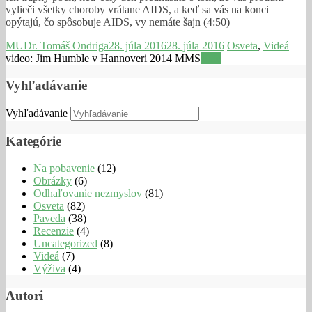
vylieči všetky choroby vrátane AIDS, a keď sa vás na konci
opýtajú, čo spôsobuje AIDS, vy nemáte šajn (4:50)
MUDr. Tomáš Ondriga
28. júla 2016
28. júla 2016
Osveta
,
Videá
video: Jim Humble v Hannoveri 2014 MMS
Viac
Vyhľadávanie
Vyhľadávanie
Kategórie
Na pobavenie
(12)
Obrázky
(6)
Odhaľovanie nezmyslov
(81)
Osveta
(82)
Paveda
(38)
Recenzie
(4)
Uncategorized
(8)
Videá
(7)
Výživa
(4)
Autori