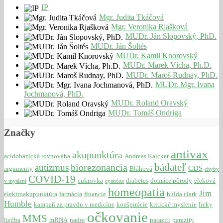
IP
Mgr. Judita Tkáčová
Mgr. Veronika Rjašková
MUDr. Ján Slopovský, PhD.
MUDr. Ján Šoltés
MUDr. Kamil Knorovský
MUDr. Marek Vícha, Ph.D.
MUDr. Maroš Rudnay, PhD.
MUDr. Mgr. Ivana
Jochmanová, PhD.
MUDr. Roland Oravský
MUDr. Tomáš Ondriga
Značky
antivax
akupunktúra
acidobázická rovnováha
Andreas Kalcker
bádateľ
biorezonancia
autizmus
CDS
argumenty
Bláhová
chyby
COVID-19
cukrovka
diabetes
domáce pôrody
eleková
v myslení
cyanóza
homeopatia
Jim
elektroakupunktúra
farmácia
financie
hulda clark
Humble
kampaň za pravdu v medicíne
konšpirácie
kritické myslenie
lieky
očkovanie
MMS
liečba
mRNA
nador
paraziti
parazity