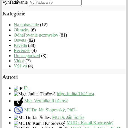
Vyhľadávanie
Kategórie
Na pobavenie
(12)
Obrázky
(6)
Odhaľovanie nezmyslov
(81)
Osveta
(82)
Paveda
(38)
Recenzie
(4)
Uncategorized
(8)
Videá
(7)
Výživa
(4)
Autori
IP
Mgr. Judita Tkáčová
Mgr. Veronika Rjašková
MUDr. Ján Slopovský, PhD.
MUDr. Ján Šoltés
MUDr. Kamil Knorovský