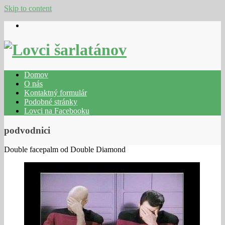
Skip to content
Domov
O nás
Kontaktný formulár
Podobné stránky
Lovci na Facebooku
podvodnici
Double facepalm od Double Diamond