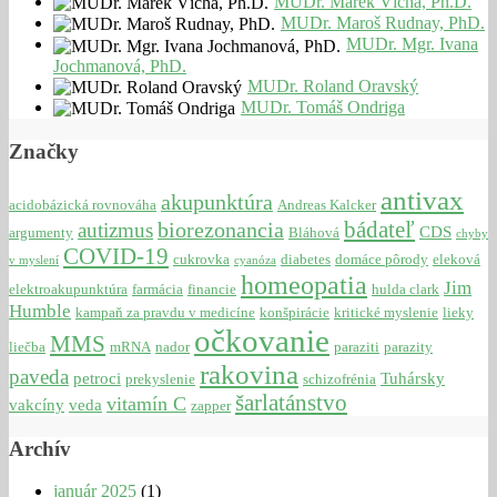
MUDr. Marek Vícha, Ph.D.
MUDr. Maroš Rudnay, PhD.
MUDr. Mgr. Ivana
Jochmanová, PhD.
MUDr. Roland Oravský
MUDr. Tomáš Ondriga
Značky
antivax
akupunktúra
acidobázická rovnováha
Andreas Kalcker
bádateľ
biorezonancia
autizmus
CDS
argumenty
Bláhová
chyby
COVID-19
cukrovka
diabetes
domáce pôrody
eleková
v myslení
cyanóza
homeopatia
Jim
elektroakupunktúra
farmácia
financie
hulda clark
Humble
kampaň za pravdu v medicíne
konšpirácie
kritické myslenie
lieky
očkovanie
MMS
liečba
mRNA
nador
paraziti
parazity
rakovina
paveda
petroci
Tuhársky
prekyslenie
schizofrénia
šarlatánstvo
vitamín C
vakcíny
veda
zapper
Archív
január 2025
(1)