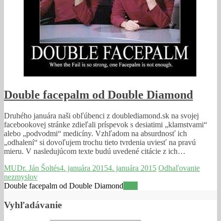
Double facepalm od Double Diamond
Druhého januára naši obľúbenci z doublediamond.sk na svojej
facebookovej stránke zdieľali príspevok s desiatimi „klamstvami“
alebo „podvodmi“ medicíny. Vzhľadom na absurdnosť ich
„odhalení“ si dovoľujem trochu tieto tvrdenia uviesť na pravú
mieru. V nasledujúcom texte budú uvedené citácie z ich…
MUDr. Ján Šoltés
4. januára 2015
4. januára 2015
Odhaľovanie
nezmyslov
Double facepalm od Double Diamond
Viac
Vyhľadávanie