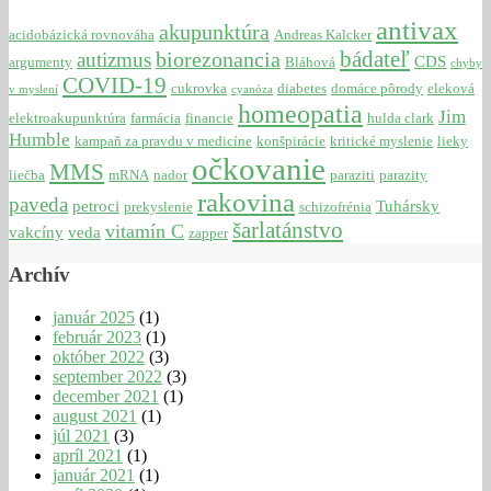
antivax
akupunktúra
acidobázická rovnováha
Andreas Kalcker
bádateľ
biorezonancia
autizmus
CDS
argumenty
Bláhová
chyby
COVID-19
cukrovka
diabetes
domáce pôrody
eleková
v myslení
cyanóza
homeopatia
Jim
elektroakupunktúra
farmácia
financie
hulda clark
Humble
kampaň za pravdu v medicíne
konšpirácie
kritické myslenie
lieky
očkovanie
MMS
liečba
mRNA
nador
paraziti
parazity
rakovina
paveda
petroci
Tuhársky
prekyslenie
schizofrénia
šarlatánstvo
vitamín C
vakcíny
veda
zapper
Archív
január 2025
(1)
február 2023
(1)
október 2022
(3)
september 2022
(3)
december 2021
(1)
august 2021
(1)
júl 2021
(3)
apríl 2021
(1)
január 2021
(1)