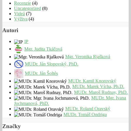
Recenzie
(4)
Uncategorized
(8)
Videá
(7)
Výživa
(4)
Autori
IP
Mgr. Judita Tkáčová
Mgr. Veronika Rjašková
MUDr. Ján Slopovský, PhD.
MUDr. Ján Šoltés
MUDr. Kamil Knorovský
MUDr. Marek Vícha, Ph.D.
MUDr. Maroš Rudnay, PhD.
MUDr. Mgr. Ivana
Jochmanová, PhD.
MUDr. Roland Oravský
MUDr. Tomáš Ondriga
Značky