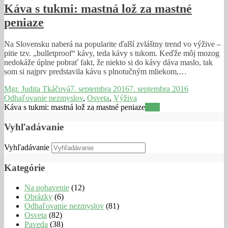
Káva s tukmi: mastná lož za mastné
peniaze
Na Slovensku naberá na popularite ďalší zvláštny trend vo výžive –
pitie tzv. „bulletproof“ kávy, teda kávy s tukom. Keďže môj mozog
nedokáže úplne pobrať fakt, že niekto si do kávy dáva maslo, tak
som si najprv predstavila kávu s plnotučným mliekom,…
Mgr. Judita Tkáčová
7. septembra 2016
7. septembra 2016
Odhaľovanie nezmyslov
,
Osveta
,
Výživa
Káva s tukmi: mastná lož za mastné peniaze
Viac
Vyhľadávanie
Vyhľadávanie
Kategórie
Na pobavenie
(12)
Obrázky
(6)
Odhaľovanie nezmyslov
(81)
Osveta
(82)
Paveda
(38)