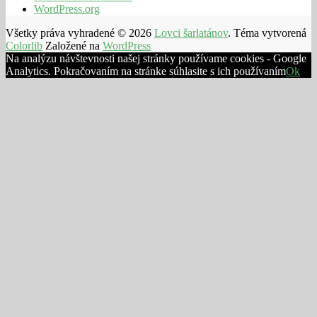
WordPress.org
Všetky práva vyhradené © 2026
Lovci šarlatánov
. Téma vytvorená
Colorlib
Založené na
WordPress
Na analýzu návštevnosti našej stránky používame cookies - Google
Analytics. Pokračovaním na stránke súhlasite s ich používaním
Ok