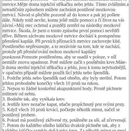
mrtvice.Mějte doma injekční stříkačku nebo jehlu. Tímto zvláštním a
netradičním způsobem můžete zachránit postižené mozkovou
mrtvicí. Návod si přečtěte pozorně až do konce a pak jej pošlete
dále. Nikdy totiž nevíte, komu ještě může pomoci a čí život na vás
závisí.«Můj otec ochrnul a později zemřel na následky mozkové
mrtvice. Škoda, že jsem o tomto způsobu první pomoci nevěděl
dříve. Během záchvatu mozkové mrtvice dochází k postupnému
přerušení kapilár. Při prvních příznacích mrtvice zachovejte klid.
Postiženého nepřesunujte, a to nezávisle na tom, kde se nachází,
protože při přemísťování mohou mozkové kapiláry
prasknout.Pomozte postiženému, aby se usadil v poloze, v níž
nemůže znovu upadnout. Poté můžete začít s pouštěním krve.Máte-
li doma sterilní injekční stříkačku a jehlu, jsou k tomu nejvhodnější,
v opačném případě můžete použít šicí jehlu nebo špendlík.
1. Podržte jehlu nebo špendlík nad ohněm, aby byly sterilní. Potom
jehlou probodněte konečky všech 10 prstů na rukou.
2. Nejsou to žádné konkrétní akupunkturní body. Prostě píchnete
milimetr od nehtu.
3. Bodněte tak, aby vytékala krev.
4. Jestliže krev nezačne kapat, stlačte propíchnutý prst svými prsty.
5. Když všech 10 prstů krvácí, počkejte několik minut, načež se
postižený probere.
6. Pokud má postižený zkřivené rty, potáhněte za uši, až zčervenají.
7. Potom do každého ušního lalůčku dvakrát píchněte tak, aby z
každého lalůčku vytekly dvě kapky krve. Za několik minut se musí