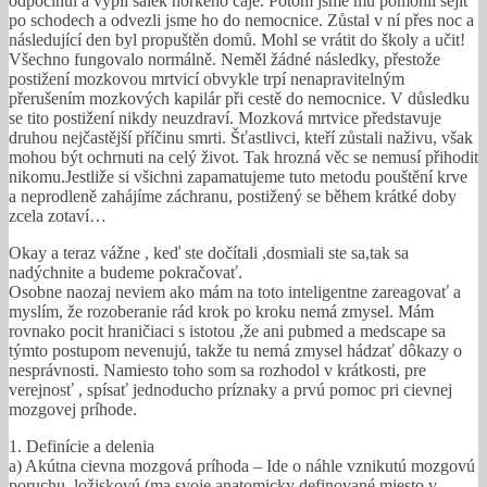
odpočinul a vypil šálek horkého čaje. Potom jsme mu pomohli sejít
po schodech a odvezli jsme ho do nemocnice. Zůstal v ní přes noc a
následující den byl propuštěn domů. Mohl se vrátit do školy a učit!
Všechno fungovalo normálně. Neměl žádné následky, přestože
postižení mozkovou mrtvicí obvykle trpí nenapravitelným
přerušením mozkových kapilár při cestě do nemocnice. V důsledku
se tito postižení nikdy neuzdraví. Mozková mrtvice představuje
druhou nejčastější příčinu smrti. Šťastlivci, kteří zůstali naživu, však
mohou být ochrnuti na celý život. Tak hrozná věc se nemusí přihodit
nikomu.Jestliže si všichni zapamatujeme tuto metodu pouštění krve
a neprodleně zahájíme záchranu, postižený se během krátké doby
zcela zotaví…
Okay a teraz vážne , keď ste dočítali ,dosmiali ste sa,tak sa
nadýchnite a budeme pokračovať.
Osobne naozaj neviem ako mám na toto inteligentne zareagovať a
myslím, že rozoberanie rád krok po kroku nemá zmysel. Mám
rovnako pocit hraničiaci s istotou ,že ani pubmed a medscape sa
týmto postupom nevenujú, takže tu nemá zmysel hádzať dôkazy o
nesprávnosti. Namiesto toho som sa rozhodol v krátkosti, pre
verejnosť , spísať jednoducho príznaky a prvú pomoc pri cievnej
mozgovej príhode.
1. Definície a delenia
a) Akútna cievna mozgová príhoda – Ide o náhle vznikutú mozgovú
poruchu, ložiskovú (ma svoje anatomicky definované miesto v