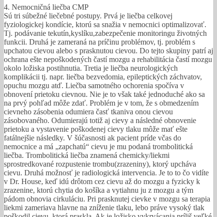
4. Nemocničná liečba CMP
Sú tri súbežné liečebné postupy. Prvá je liečba celkovej
fyziologickej kondície, ktorú sa snažia v nemocnici optimalizovať.
Tj. podávanie tekutín,kyslíku,zabezpečenie monitoringu životných
funkcii. Druhá je zameraná na príčinu problémov, tj. problém s
upchatou cievou alebo s prasknutou cievou. Do tejto skupiny patrí aj
ochrana ešte nepoškodených častí mozgu a rehabilitácia častí mozgu
okolo ložiska postihnutia. Tretia je liečba neurologických
komplikácii tj. napr. liečba bezvedomia, epileptických záchvatov,
opuchu mozgu atď. Liečba samotného ochorenia spočíva v
obnovení prietoku cievnou. Nie je to však také jednoduché ako sa
na prvý pohľad môže zdať. Problém je v tom, že s obmedzením
cievneho zásobenia odumiera časť tkaniva onou cievou
zásobovaného. Odumierajú totiž aj cievy a následné obnovenie
prietoku a vystavenie poškodenej cievy tlaku môže mať ešte
fatálnejšie následky. V šúčasnosti ak pacient príde včas do
nemocnice a má „zapchatú“ cievu je mu podaná trombolitická
liečba. Trombolitická liečba znamená chemicky/liekmi
sprostredkované rozpustenie trombu(zrazeniny), ktorý upcháva
cievu. Druhá možnosť je radiologická intervencia. Je to to čo vidíte
v Dr. House, keď idú drôtom cez cievu až do mozgu a fyzicky k
zrazenine, ktorú chytia do košíka a vytiahnu ju z mozgu a tým
pádom obnovia cirkuláciu. Pri prasknutej cievke v mozgu sa terapia
liekmi zameriava hlavne na zníženie tlaku, lebo práve vysoký tlak
poškodil cievu, ktorá praskla. Ak je ložisko vykrvácania príliš veľké