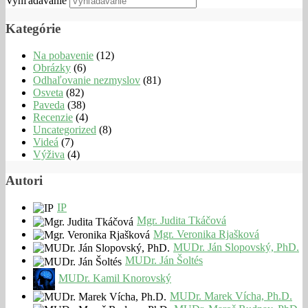
Vyhľadávanie
Kategórie
Na pobavenie
(12)
Obrázky
(6)
Odhaľovanie nezmyslov
(81)
Osveta
(82)
Paveda
(38)
Recenzie
(4)
Uncategorized
(8)
Videá
(7)
Výživa
(4)
Autori
IP
Mgr. Judita Tkáčová
Mgr. Veronika Rjašková
MUDr. Ján Slopovský, PhD.
MUDr. Ján Šoltés
MUDr. Kamil Knorovský
MUDr. Marek Vícha, Ph.D.