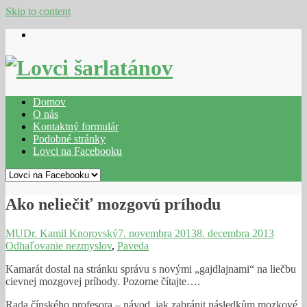
Skip to content
Domov
O nás
Kontaktný formulár
Podobné stránky
Lovci na Facebooku
Ako neliečiť mozgovú príhodu
MUDr. Kamil Knorovský
7. novembra 2013
8. decembra 2013
Odhaľovanie nezmyslov
,
Paveda
Kamarát dostal na stránku správu s novými „gajdlajnami“ na liečbu
cievnej mozgovej príhody. Pozorne čítajte….
Rada čínského profesora – návod, jak zabránit následkům mozkové