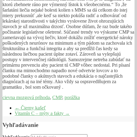
ktorú zbehnete ráno pre výmenný lístok k všeobecnému.“ To ,že
šarlatáni liečia nejaké bolesti kolien s MMS sa dá celkom do istej
miery prekusnúť ,ale keď sa niekto pokúša radiť a odhovárať od
lekárskej starostlivosti v takýchto vyslovene život ohrozujúcich
stavoch je už maximálna drzosť. Osobne dúfam, že raz bude takéto
počínanie legislatívne ošetrené. Súčasné trendy vo výskume CMP sa
zameriavajú na vývoj liečiv, ktoré dokážu znížiť energetické nároky
poškodených neurónov na minimum a tým pádom sa zachovala ich
štrukturálna a funkčná integrita a aby sa predĺžil čas kedy sa
následnou liečbou pacient úplne zotaví. Zároveň sa vylepšujú
postupy v intervenčnej rádiológii. Samozrejme netreba zabúdať na
primárnu prevenciu aby pacient tú CMP vôbec nedostal. Pri písaní
članku ma mimochodmo napadlo nové odvetvie lovcov a to
podobné članky o akútnych stavoch a edukácia o najčastejších
diagnózach aj na iné témy. Ako vždy sa ospravedlňujem za
gramatiku , bol som očkovaný .
cievna mozgová príhoda
,
CMP
,
porážka
←
Čierny kašeľ
Vitamín C – mýty a fakty
→
Vyhľadávanie