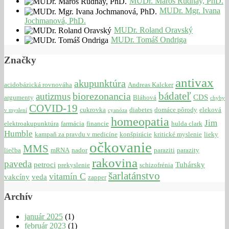
MUDr. Maroš Rudnay, PhD.
MUDr. Mgr. Ivana
Jochmanová, PhD.
MUDr. Roland Oravský
MUDr. Tomáš Ondriga
Značky
antivax
akupunktúra
acidobázická rovnováha
Andreas Kalcker
bádateľ
biorezonancia
autizmus
CDS
argumenty
Bláhová
chyby
COVID-19
cukrovka
diabetes
domáce pôrody
eleková
v myslení
cyanóza
homeopatia
Jim
elektroakupunktúra
farmácia
financie
hulda clark
Humble
kampaň za pravdu v medicíne
konšpirácie
kritické myslenie
lieky
očkovanie
MMS
liečba
mRNA
nador
paraziti
parazity
rakovina
paveda
petroci
Tuhársky
prekyslenie
schizofrénia
šarlatánstvo
vitamín C
vakcíny
veda
zapper
Archív
január 2025
(1)
február 2023
(1)