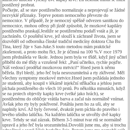
postižený probrat.
Počkejte, až se stav postiženého normalizuje a neprojevují se žádné
nezvyklé příznaky. Teprve potom nemocného převezte do
nemocnice. V případě, že je nemocný spěšně odvezen sanitkou do
nemocnice, mohou otřesy při jízdě způsobit, že mozkové kapiláry
postiženého praskají.Jestliže se postiženému podaří vstát a jít, je
zachráněn. O pouštění krve, jež slouží k záchraně života, jsem se
dozvěděl od odborníka čínské tradiční medicíny doktora Cha Bu
Tina, který žije v San-Juke.S touto metodou mám praktické
zkušenosti, a proto mohu říct, že je účinná na 100 %.V roce 1979
jsem přednášela ve škole. Jednou jsem byla ve třídě, když jiný učitel
přiběhl do mé třídy a vzrušeně řekl: „Paní učitelko, rychle pojďte.
Náš vedoucí prodělal mozkovou mrtvici!“ Hned jsem k němu
běžela. Byl bledý, jeho řeč byla nesrozumitelná a rty zkřivené. Měl
všechny symptomy mozkové mrtvice.Hned jsem požádala jednoho
ze studentů, aby koupil v lékárně injekční stříkačku a jehlou jsem
píchala postiženého do všech 10 prstů. Po několika minutách, když
se na prstech objevily kapky krve (velké jako hrách), se
postiženému do obličeje vrátila barva a začal nás normálně vnímat.
Avšak jeho rty byly pokřivené. Potáhla jsem ho za uši, aby se
naplnily krví. Až byly červené, dvakrát jsem píchla do pravého i
levého ušního lalůčku. Na každém lalůčku se utvořily dvě kapky
krve. Tehdy se stal zázrak. Během 3-5 minut tvar rtů se normálně
upravil a jeho řeč byla srozumitelná.Dovolili jsme mu, aby si trochu