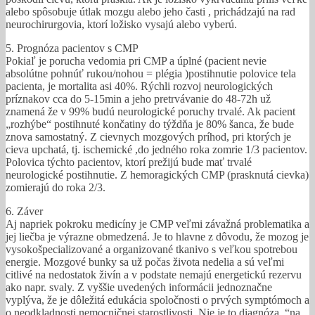
alebo spôsobuje útlak mozgu alebo jeho časti , prichádzajú na rad
neurochirurgovia, ktorí ložisko vysajú alebo vyberú.
5. Prognóza pacientov s CMP
Pokiaľ je porucha vedomia pri CMP a úplné (pacient nevie
absolútne pohnúť rukou/nohou = plégia )postihnutie polovice tela
pacienta, je mortalita asi 40%. Rýchli rozvoj neurologických
príznakov cca do 5-15min a jeho pretrvávanie do 48-72h už
znamená že v 99% budú neurologické poruchy trvalé. Ak pacient
„rozhýbe“ postihnuté končatiny do týždňa je 80% šanca, že bude
znova samostatný. Z cievnych mozgových príhod, pri ktorých je
cieva upchatá, tj. ischemické ,do jedného roka zomrie 1/3 pacientov.
Polovica týchto pacientov, ktorí prežijú bude mať trvalé
neurologické postihnutie. Z hemoragických CMP (prasknutá cievka)
zomierajú do roka 2/3.
6. Záver
Aj napriek pokroku medicíny je CMP veľmi závažná problematika a
jej liečba je výrazne obmedzená. Je to hlavne z dôvodu, že mozog je
vysokošpecializované a organizované tkanivo s veľkou spotrebou
energie. Mozgové bunky sa už počas života nedelia a sú veľmi
citlivé na nedostatok živín a v podstate nemajú energetickú rezervu
ako napr. svaly. Z vyššie uvedených informácii jednoznačne
vyplýva, že je dôležitá edukácia spoločnosti o prvých symptómoch a
o neodkladnosti nemocničnej starostlivosti. Nie je to diagnóza ,“na