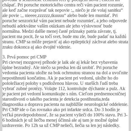
chápať. Pri poruche motorického centra reči vám pacient rozumie,
ale keď začne rozprávať tak nepovie :,, niečo je zle volaj sanitku“
ale povie :,, nieeee,zzzzzz,tkuuuu“ alebo bude len mumlať. Pri
poruche senzorické vám pacient nebude rozumieť, a jeho odpovede
nebudú adekvátne vaším otázkam ale jeho výslovnosť bude
normálna. Medzi dalšie menej časté príznaky patria závrate, tj.
pacient ma pocit, že sa točí svet, bude mu zle, bude padať na každú
stranu. CMP sa môže prejaviť aj ako epileptický záchvat alebo strata
zraku dokonca aj ako dvojité videnie.
3. Prvá pomoc pri CMP
Pri cievnej mozgovej príhode je laik ale aj lekár bez vybavenia
úplne bezradný. Ale niečo sa predsa len dá urobiť. Pri poruche
vedomia pacienta uložte na bok ochrnutou stranou na dol a uvoľnite
nepostihnutú končatinu. Ak je pacient pri vedomí, uložte ho do
pololežiacej polohy s podloženou hlavou. U starších ľudí treba
vybrať zubné protézy. Volajte 112, kontrolujte dýchanie a pulz. Ak
je pacient pri vedomí komunikujte s ním. Cieľom prednemocničnej
starostlivosti o takého pacienta je detekcia postihnutia,teda
diagnostika a doprava pacienta na najbližšie neurologické oddelenie.
Pri CMP ide o čas rovnako ako pri infarkte srdca. Do 3 hodín je
veľká pravdepodobnosť, že sa pacient vylieči do 100% stavu. Pri 3-
6 hodinách je už liečba menej účinná ale aj tam je možné úplné
uzdravenie. Po 12h sa už CMP nelieči, liečia sa len jej následky.