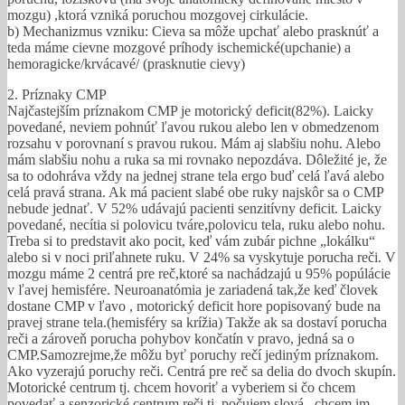
mozgu) ,ktorá vzniká poruchou mozgovej cirkulácie.
b) Mechanizmus vzniku: Cieva sa môže upchať alebo prasknúť a
teda máme cievne mozgové príhody ischemické(upchanie) a
hemoragicke/krvácavé/ (prasknutie cievy)
2. Príznaky CMP
Najčastejším príznakom CMP je motorický deficit(82%). Laicky
povedané, neviem pohnúť ľavou rukou alebo len v obmedzenom
rozsahu v porovnaní s pravou rukou. Mám aj slabšiu nohu. Alebo
mám slabšiu nohu a ruka sa mi rovnako nepozdáva. Dôležité je, že
sa to odohráva vždy na jednej strane tela ergo buď celá ľavá alebo
celá pravá strana. Ak má pacient slabé obe ruky najskôr sa o CMP
nebude jednať. V 52% udávajú pacienti senzitívny deficit. Laicky
povedané, necítia si polovicu tváre,polovicu tela, ruku alebo nohu.
Treba si to predstavit ako pocit, keď vám zubár pichne „lokálku“
alebo si v noci priľahnete ruku. V 24% sa vyskytuje porucha reči. V
mozgu máme 2 centrá pre reč,ktoré sa nachádzajú u 95% popúlácie
v ľavej hemisfére. Neuroanatómia je zariadená tak,že keď človek
dostane CMP v ľavo , motorický deficit hore popisovaný bude na
pravej strane tela.(hemisféry sa krížia) Takže ak sa dostaví porucha
reči a zároveň porucha pohybov končatín v pravo, jedná sa o
CMP.Samozrejme,že môžu byť poruchy rečí jediným príznakom.
Ako vyzerajú poruchy reči. Centrá pre reč sa delia do dvoch skupín.
Motorické centrum tj. chcem hovoriť a vyberiem si čo chcem
povedať a senzorické centrum reči tj. počujem slová , chcem im