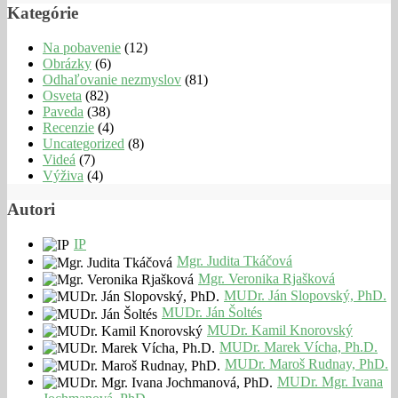
Kategórie
Na pobavenie
(12)
Obrázky
(6)
Odhaľovanie nezmyslov
(81)
Osveta
(82)
Paveda
(38)
Recenzie
(4)
Uncategorized
(8)
Videá
(7)
Výživa
(4)
Autori
IP
Mgr. Judita Tkáčová
Mgr. Veronika Rjašková
MUDr. Ján Slopovský, PhD.
MUDr. Ján Šoltés
MUDr. Kamil Knorovský
MUDr. Marek Vícha, Ph.D.
MUDr. Maroš Rudnay, PhD.
MUDr. Mgr. Ivana