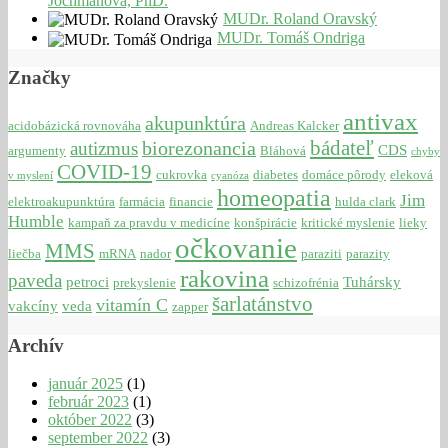
Jochmanová, PhD.
MUDr. Roland Oravský
MUDr. Tomáš Ondriga
Značky
antivax
akupunktúra
acidobázická rovnováha
Andreas Kalcker
bádateľ
biorezonancia
autizmus
CDS
argumenty
Bláhová
chyby
COVID-19
cukrovka
diabetes
domáce pôrody
eleková
v myslení
cyanóza
homeopatia
Jim
elektroakupunktúra
farmácia
financie
hulda clark
Humble
kampaň za pravdu v medicíne
konšpirácie
kritické myslenie
lieky
očkovanie
MMS
liečba
mRNA
nador
paraziti
parazity
rakovina
paveda
petroci
Tuhársky
prekyslenie
schizofrénia
šarlatánstvo
vitamín C
vakcíny
veda
zapper
Archív
január 2025
(1)
február 2023
(1)
október 2022
(3)
september 2022
(3)