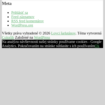
Meta
Prihlásiť sa
Feed záznamov
RSS feed komentárov
WordPress.org
Všetky práva vyhradené © 2026
Lovci šarlatánov
. Téma vytvorená
Colorlib
Založené na
WordPress
Na analýzu návštevnosti našej stránky používame cookies - Google
Analytics. Pokračovaním na stránke súhlasite s ich používaním
Ok