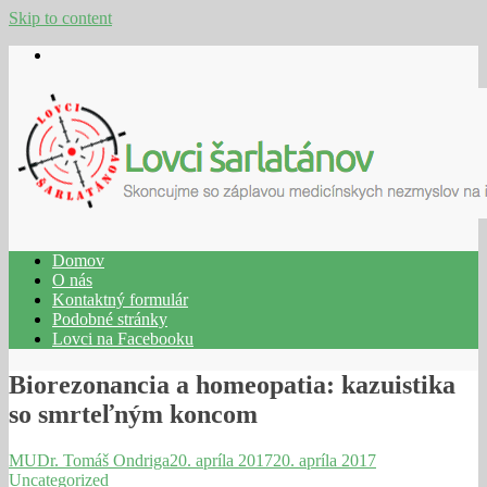
Skip to content
Domov
O nás
Kontaktný formulár
Podobné stránky
Lovci na Facebooku
Biorezonancia a homeopatia: kazuistika
so smrteľným koncom
MUDr. Tomáš Ondriga
20. apríla 2017
20. apríla 2017
Uncategorized