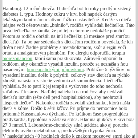
Hamburg: 12 ročné dievča. U dieťaťa bol tri roky predtým zistený
diabetes 1. typu. Hodnoty cukru v krvi boli napriek častým
lekárskym kontrolám relatívne ťažko nastaviteľné. Keďže sa dieťa
údajne voči ošetrovaniu „bránilo“, rodičia vyhľadali liečiteľku.
Táto
prvá liečiteľka oznámila, že pri tejto chorobe nedokáže pomôcť.
Potom sa rodičia obrátili na inú liečiteľku (3 mesiace pred smrťou
dieťaťa). Tá po pár sedeniach s dieťaťom rodičom povedala, že ich
dcéra nemá žiadne problémy s metabolizmom, skôr alergiu voči
ortuti a amalgámovým plombám. Pre alergiu odporučila terapiu
biorezonanciou
, ktorú sama praktikovala. Zároveň odporučila
rodičom, aby okamžite vysadili inzulín, pretože sa neznáša s ňou
nasadenými
homeopatickými prípravkami
. Približne 6 týždňov po
vysadení inzulínu došlo k polyúrii, celkový stav dieťaťa sa rýchlo
zhoršil, narastalo zastretie vedomia až somnolencia. Liečiteľka
vyhlásila, že to patrí k jej terapii a vyslovene do toho nechcela
zaťahovať lekárov. Naďalej naliehala na rodičov, aby nedávali
dieťaťu inzulín (ešte deň pred hospitalizáciou), aby neohrozili
„úspech liečby“. Nakoniec rodičia zavolali záchranku, ktorá našla
dieťa v kóme. Došlo k sérii kŕčov. Pri príjme do nemocnice bolo
prítomné Kussmaulovo dýchanie. Po krátkom čase progredujúca
bradykardia, hypotónia a zástava srdca. Hladina glukózy v krvi bola
27,3 mmol/l. Laboratórne-chemicky silná acidóza ako aj porucha
elektrolytového metabolizmu, predovšetkým hypokalémia.
V nasledujúcich 40 hodinách došlo k znakom mozgovej smrti ako aj