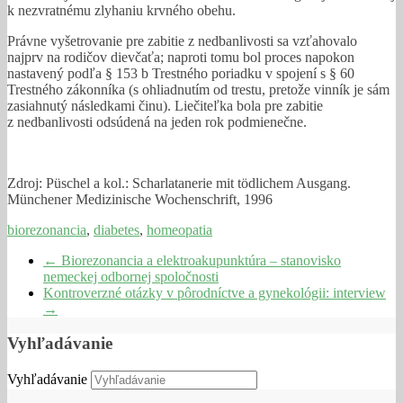
k nezvratnému zlyhaniu krvného obehu.
Právne vyšetrovanie pre zabitie z nedbanlivosti sa vzťahovalo
najprv na rodičov dievčaťa; naproti tomu bol proces napokon
nastavený podľa § 153 b Trestného poriadku v spojení s § 60
Trestného zákonníka (s ohliadnutím od trestu, pretože vinník je sám
zasiahnutý následkami činu). Liečiteľka bola pre zabitie
z nedbanlivosti odsúdená na jeden rok podmienečne.
Zdroj: Püschel a kol.: Scharlatanerie mit tödlichem Ausgang.
Münchener Medizinische Wochenschrift, 1996
biorezonancia
,
diabetes
,
homeopatia
←
Biorezonancia a elektroakupunktúra – stanovisko
nemeckej odbornej spoločnosti
Kontroverzné otázky v pôrodníctve a gynekológii: interview
→
Vyhľadávanie
Vyhľadávanie