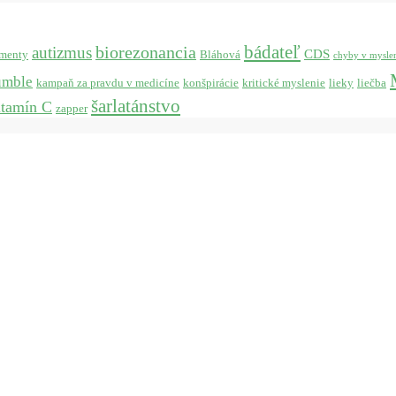
bádateľ
biorezonancia
autizmus
CDS
menty
Bláhová
chyby v mysle
umble
kampaň za pravdu v medicíne
konšpirácie
kritické myslenie
lieky
liečba
šarlatánstvo
itamín C
zapper