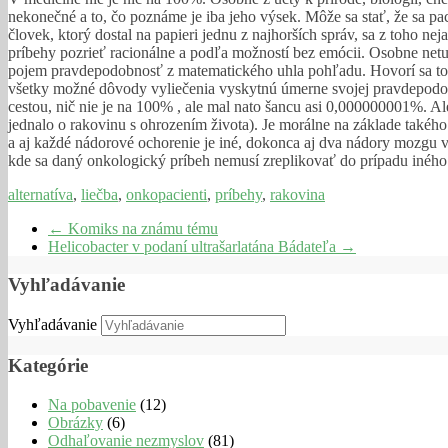
nekonečné a to, čo poznáme je iba jeho výsek. Môže sa stať, že sa pa
človek, ktorý dostal na papieri jednu z najhorších správ, sa z toho ne
príbehy pozrieť racionálne a podľa možností bez emócii. Osobne netuší
pojem pravdepodobnosť z matematického uhla pohľadu. Hovorí sa tomu 
všetky možné dôvody vyliečenia vyskytnú úmerne svojej pravdepodobnos
cestou, nič nie je na 100% , ale mal nato šancu asi 0,000000001%. Al
jednalo o rakovinu s ohrozením života). Je morálne na základe takého
a aj každé nádorové ochorenie je iné, dokonca aj dva nádory mozgu v t
kde sa daný onkologický príbeh nemusí zreplikovať do prípadu iného
alternatíva
,
liečba
,
onkopacienti
,
príbehy
,
rakovina
←
Komiks na známu tému
Helicobacter v podaní ultrašarlatána Bádateľa
→
Vyhľadávanie
Vyhľadávanie
Kategórie
Na pobavenie
(12)
Obrázky
(6)
Odhaľovanie nezmyslov
(81)