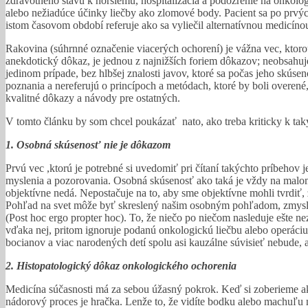
zdravotného stavu k horšiemu, hospitalizácia a podozrenie na onkolog
alebo nežiadúce účinky liečby ako zlomové body. Pacient sa po prvých
istom časovom období referuje ako sa vyliečil alternatívnou medicín
Rakovina (súhrnné označenie viacerých ochorení) je vážna vec, ktoro
anekdotický dôkaz, je jednou z najnižších foriem dôkazov; neobsahuj
jedinom prípade, bez hlbšej znalosti javov, ktoré sa počas jeho skús
poznania a nereferujú o princípoch a metódach, ktoré by boli overené
kvalitné dôkazy a návody pre ostatných.
V tomto článku by som chcel poukázať nato, ako treba kriticky k tak
1. Osobná skúsenosť nie je dôkazom
Prvú vec ,ktorú je potrebné si uvedomiť pri čítaní takýchto príbeho
myslenia a pozorovania. Osobná skúsenosť ako taká je vždy na malo
objektívne nedá. Nepostačuje na to, aby sme objektívne mohli tvrdiť
Pohľad na svet môže byť skreslený našim osobným pohľadom, zmyslami
(Post hoc ergo propter hoc). To, že niečo po niečom nasleduje ešte nez
vďaka nej, pritom ignoruje podanú onkologickú liečbu alebo operáciu pr
bocianov a viac narodených detí spolu asi kauzálne súvisieť nebude,
2. Histopatologický dôkaz onkologického ochorenia
Medicína súčasnosti má za sebou úžasný pokrok. Keď si zoberieme aký
nádorový proces je hračka. Lenže to, že vidíte bodku alebo machuľu 