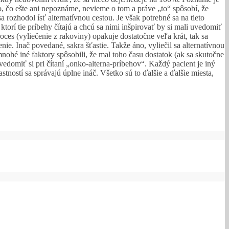
o, čo ešte ani nepoznáme, nevieme o tom a práve „to“ spôsobí, že
a rozhodol ísť alternatívnou cestou. Je však potrebné sa na tieto
torí tie príbehy čítajú a chcú sa nimi inšpirovať by si mali uvedomiť
es (vyliečenie z rakoviny) opakuje dostatočne veľa krát, tak sa
e. Inač povedané, sakra šťastie. Takže áno, vyliečil sa alternatívnou
nohé iné faktory spôsobili, že mal toho času dostatok (ak sa skutočne
edomiť si pri čítaní „onko-alterna-príbehov“. Každý pacient je iný
tností sa správajú úplne ináč. Všetko sú to ďalšie a ďalšie miesta,