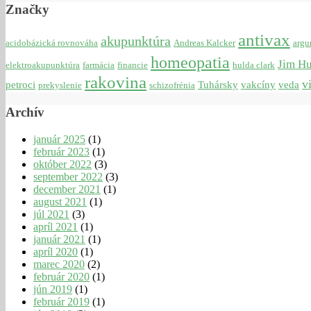
Značky
antivax
akupunktúra
acidobázická rovnováha
Andreas Kalcker
argu
homeopatia
Jim H
elektroakupunktúra
farmácia
financie
hulda clark
rakovina
v
petroci
Tuhársky
vakcíny
veda
prekyslenie
schizofrénia
Archív
január 2025
(1)
február 2023
(1)
október 2022
(3)
september 2022
(3)
december 2021
(1)
august 2021
(1)
júl 2021
(3)
apríl 2021
(1)
január 2021
(1)
apríl 2020
(1)
marec 2020
(2)
február 2020
(1)
jún 2019
(1)
február 2019
(1)