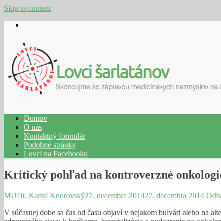
Skip to content
Domov
O nás
Kontaktný formulár
Podobné stránky
Lovci na Facebooku
Kritický pohľad na kontroverzné onkologi
MUDr. Kamil Knorovský
27. decembra 2014
27. decembra 2014
Odha
V súčasnej dobe sa čas od času objaví v nejakom bulvári alebo na alte