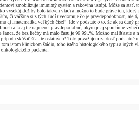
cientovi zmobilizuje imunitný systém a rakovina ustúpi. Môže sa stať, t
jako vyseká(kiež by bolo takých viac) a možno to bude práve ten, ktorý s
m, či väčšina si z tých ľudí uvedomuje čo je pravdepodobnosť, ale tí, k
aj „matematika veľkých čísel“. Ide v podstate o to, že ak sa daný proc
ti a to aj tie najmenej pravdepodobné, akým je aj spontánne vyliečeni
e šanca, že bez liečby má málo času je 99,99..%. Možno mal šťastie a m
 prípadu skúšať šťastie ostatných? Toto považujem za dosť podstatné uv
om istom klinickom štádiu, toho istého histologického typu a iných vlas
 onkologického pacienta.