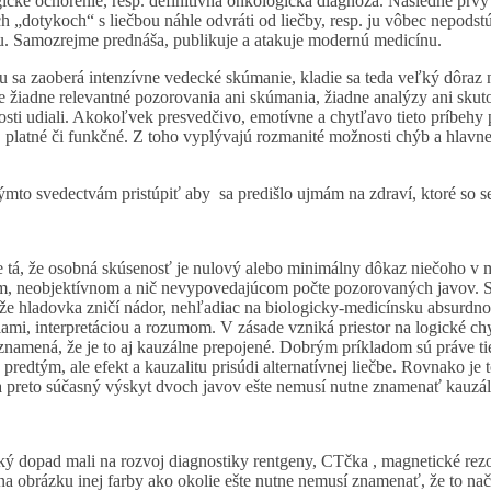
ické ochorenie, resp. definitívna onkologická diagnóza. Následne prvý 
 „dotykoch“ s liečbou náhle odvráti od liečby, resp. ju vôbec nepodstú
ou. Samozrejme prednáša, publikuje a atakuje modernú medicínu.
u sa zaoberá intenzívne vedecké skúmanie, kladie sa teda veľký dôraz 
e žiadne relevantné pozorovania ani skúmania, žiadne analýzy ani sku
enosti udiali. Akokoľvek presvedčivo, emotívne a chytľavo tieto príbe
, platné či funkčné. Z toho vyplývajú rozmanité možnosti chýb a hlavne
ýmto svedectvám pristúpiť aby sa predišlo ujmám na zdraví, ktoré so 
v je tá, že osobná skúsenosť je nulový alebo minimálny dôkaz niečoho
m, neobjektívnom a nič nevypovedajúcom počte pozorovaných javov. S
, že hladovka zničí nádor, nehľadiac na biologicky-medicínsku absurdn
, interpretáciou a rozumom. V zásade vzniká priestor na logické chyb
namená, že je to aj kauzálne prepojené. Dobrým príkladom sú práve tieto
edtým, ale efekt a kauzalitu prisúdi alternatívnej liečbe. Rovnako je t
 a preto súčasný výskyt dvoch javov ešte nemusí nutne znamenať kauzál
 dopad mali na rozvoj diagnostiky rentgeny, CTčka , magnetické rezon
na obrázku inej farby ako okolie ešte nutne nemusí znamenať, že to n