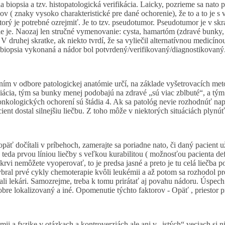
iopsia a tzv. histopatologická verifikácia. Laicky, pozrieme sa nato 
ov ( znaky vysoko charakteristické pre dané ochorenie), že to a to je
 ktorý je potrebné ozrejmiť. Je to tzv. pseudotumor. Pseudotumor je v s
o nie je. Naozaj len stručné vymenovanie: cysta, hamartóm (zdravé bunky
 V druhej skratke, ak niekto tvrdí, že sa vyliečil alternatívnou medicínou
a biopsia vykonaná a nádor bol potvrdený/verifikovaný/diagnostikovaný
ím v odbore patologickej anatómie určí, na základe vyšetrovacích metó
ciácia, tým sa bunky menej podobajú na zdravé „sú viac zblbuté“, a tý
kologických ochorení sú štádia 4. Ak sa patológ nevie rozhodnúť napr. me
ent dostal silnejšiu liečbu. Z toho môže v niektorých situáciách plynúť 
o opäť dočítali v príbehoch, zamerajte sa poriadne nato, či daný pacient
a teda prvou líniou liečby s veľkou kurabilitou ( možnosťou pacienta de
vi nemôžete vyoperovať, to je predsa jasné a preto je tu celá liečba 
ral prvé cykly chemoterapie kvôli leukémii a až potom sa rozhodol pre al
ali lekári. Samozrejme, treba k tomu prirátať aj povahu nádoru. Úspec
obre lokalizovaný a iné. Opomenutie týchto faktorov ‐ Opäť , priestor p
mii a fyzike v otázkach a kontroverziách ale ani v „istých“ veciach si 