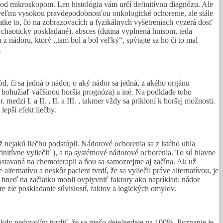
pod mikroskopom. Len histológia vám určí definitívnu diagnózu. Ale
 s veľmi vysokou pravdepodobnosťou onkologické ochorenie, ale stále
kratke to, čo na zobrazovacích a fyzikálnych vyšetreniach vyzerá dosť
, chaoticky poskladané), absces (dutina vyplnená hnisom, teda
 z nádoru, ktorý ,,tam bol a bol veľký“, spýtajte sa ho či to mal
.
d, či sa jedná o nádor, o aký nádor sa jedná, z akého orgánu
m bohužiaľ väčšinou horšia prognóza) a iné. Na podklade toho
dzi I. a II. , II. a III. , takmer vždy sa prikloní k horšej možnosti.
lepší efekt liečby.
 už nejakú liečbu podstúpil. Nádorové ochorenia sa z istého uhla
finitívne vyliečiť ), a na systémové nádorové ochorenia. To sú hlavne
postavaná na chemoterapii a ňou sa samozrejme aj začína. Ak už
ternatívu a neskôr pacient tvrdí, že sa vyliečil práve alternatívou, je
h hneď na začiatku mohli ovplyvniť faktory ako napríklad: nádor
re zle poskladanie súvislostí, faktov a logických omylov.
nikdy nedovolím tvrdiť, že sa niečo deje/nedeje na 100%. Poznanie je