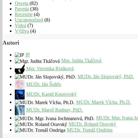
Osveta
(82)
Paveda
(38)
Recenzie
(4)
Uncategorized
(8)
Videá
(7)
Výživa
(4)
Autori
IP
Mgr. Judita Tkáčová
Mgr. Veronika Rjašková
MUDr. Ján Slopovský, PhD.
MUDr. Ján Šoltés
MUDr. Kamil Knorovský
MUDr. Marek Vícha, Ph.D.
MUDr. Maroš Rudnay, PhD.
MUDr. Mgr. Ivana J
MUDr. Roland Oravský
MUDr. Tomáš Ondriga