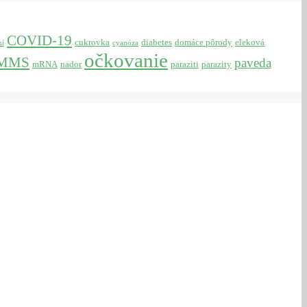
COVID-19
cukrovka
diabetes
domáce pôrody
eleková
ní
cyanóza
očkovanie
MMS
paveda
mRNA
nador
paraziti
parazity