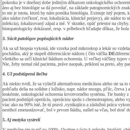
pokroku je v dnešnej dobe jediným dôkazom onkologického ochorenia b
áno aj bez histológie sa dá povedať, na základe patognomických znak
to nie je istota, ktorú by nám ponúka histológia. Existuje istý pojem,
ako nádor (veľkosť, tvar, lokalizácia, klinické prejavy), ale nádor t
infekcia), lokalizovaný zápal a iné. V skratke, opäť priestor na chyby.
histopatologicky dokázané, resp. v príbehoch hľadajte dôkaz, že bol
3. Súcit patológov popisujúcich nádor
Ak sa už biopsia vykoná, ide vzorka pod mikroskop a lekár so vzdelan
pochádza, aký je stupeň diferenciácie nádoru ( čím väčšia
DE
diferen
všetkého sa určí klinické štádium ochorenia. U veľkej väčšiny typov on
Nie, žeby nemal rád pacienta, práve naopak, prikloní sa preto, aby paci
4. Už podstúpená liečba
Ak niekto tvrdí, že sa vyliečil alternatívnou medicínou alebo ste sa t
pohľadu delia na solídne ( ložisko, napr. nádor mozgu, pľúc, čreva ) 
leukémie, onkologické ochorenia krvotvorného systému. Tie bunky z kr
pacient podstúpil operáciu, operáciou spolu s chemoterapiou, alebo vyb
viac ako na 99% isté, že tú pravú ,vynikajúcu a záslužnú prácu vykon
nestihol zmetastázovať, bol v prvom štádiu, našiel sa včas, bol dosť d
5. Aj motyka vystrelí
V medicíne nie je nič na 100%. Osobne z úcty k prírode, biológii, ché