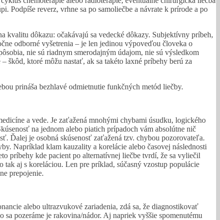
cyklus chemoterapie alebo rádioterapie, eventuálne chirurgická liečba
pi. Podpíše reverz, vrhne sa po samoliečbe a návrate k prírode a po
na kvalitu dôkazu: očakávajú sa vedecké dôkazy. Subjektívny príbeh,
točne odborné vyšetrenia – je len jedinou výpoveďou človeka o
hy pôsobia, nie sú riadnym smerodajným údajom, nie sú výsledkom
 – škôd, ktoré môžu nastať, ak sa takéto laxné príbehy berú za
sebou prináša bezhlavé odmietnutie funkčných metód liečby.
 v medicíne a vede. Je zaťažená mnohými chybami úsudku, logického
kúsenosť na jednom alebo piatich prípadoch vám absolútne nič
osť. Ďalej je osobná skúsenosť zaťažená tzv. chybou pozorovateľa.
y. Napríklad klam kauzality a korelácie alebo časovej následnosti
 príbehy kde pacient po alternatívnej liečbe tvrdí, že sa vyliečil
o tak aj s koreláciou. Len pre príklad, súčasný vzostup populácie
ne prepojenie.
ancie alebo ultrazvukové zariadenia, zdá sa, že diagnostikovať
ačo sa pozeráme je rakovina/nádor. Aj napriek vyššie spomenutému