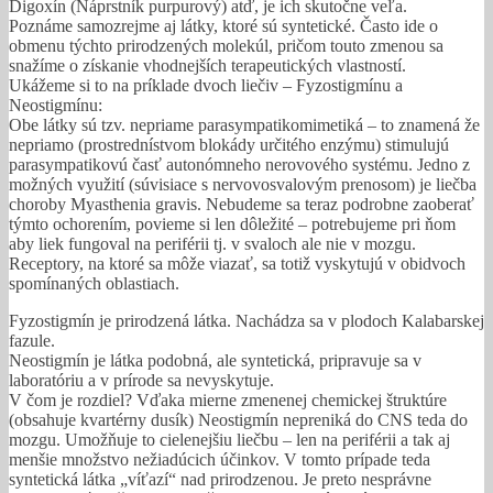
Digoxín (Náprstník purpurový) atď, je ich skutočne veľa.
Poznáme samozrejme aj látky, ktoré sú syntetické. Často ide o
obmenu týchto prirodzených molekúl, pričom touto zmenou sa
snažíme o získanie vhodnejších terapeutických vlastností.
Ukážeme si to na príklade dvoch liečiv – Fyzostigmínu a
Neostigmínu:
Obe látky sú tzv. nepriame parasympatikomimetiká – to znamená že
nepriamo (prostrednístvom blokády určitého enzýmu) stimulujú
parasympatikovú časť autonómneho nerovového systému. Jedno z
možných využití (súvisiace s nervovosvalovým prenosom) je liečba
choroby Myasthenia gravis. Nebudeme sa teraz podrobne zaoberať
týmto ochorením, povieme si len dôležité – potrebujeme pri ňom
aby liek fungoval na periférii tj. v svaloch ale nie v mozgu.
Receptory, na ktoré sa môže viazať, sa totiž vyskytujú v obidvoch
spomínaných oblastiach.
Fyzostigmín je prirodzená látka. Nachádza sa v plodoch Kalabarskej
fazule.
Neostigmín je látka podobná, ale syntetická, pripravuje sa v
laboratóriu a v prírode sa nevyskytuje.
V čom je rozdiel? Vďaka mierne zmenenej chemickej štruktúre
(obsahuje kvartérny dusík) Neostigmín nepreniká do CNS teda do
mozgu. Umožňuje to cielenejšiu liečbu – len na periférii a tak aj
menšie množstvo nežiadúcich účinkov. V tomto prípade teda
syntetická látka „víťazí“ nad prirodzenou. Je preto nesprávne