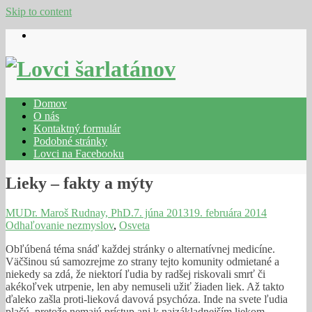
Skip to content
Domov
O nás
Kontaktný formulár
Podobné stránky
Lovci na Facebooku
Lieky – fakty a mýty
MUDr. Maroš Rudnay, PhD.
7. júna 2013
19. februára 2014
Odhaľovanie nezmyslov
,
Osveta
Obľúbená téma snáď každej stránky o alternatívnej medicíne.
Väčšinou sú samozrejme zo strany tejto komunity odmietané a
niekedy sa zdá, že niektorí ľudia by radšej riskovali smrť či
akékoľvek utrpenie, len aby nemuseli užiť žiaden liek. Až takto
ďaleko zašla proti-lieková davová psychóza. Inde na svete ľudia
plačú, pretože nemajú prístup ani k najzákladnejším liekom.