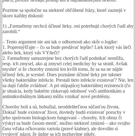
Pozrime sa spoločne na niektoré obľúbené frázy, ktoré zaznejú v
skoro každej diskusii:
1) „Farmafirmy nechcú účinné lieky, oni potrebujú chorých ľudí aby
zarobili.“
– Tento argument nie ani tak o odbornosti ako skôr o logike:
1. Popremýšľajte – čo sa bude predávať lepšie? Liek ktorý vás lieči
alebo liek, ktorý vás VYlieči?
2. Farmafirmy samozrejme bez chorých ľudí podnikať nemôžu,
resp. ich zmysel, ako aj zmysel celej medicíny by sa stratil. Avšak
myslieť si že choroby zmiznú len kvôli tomu, že sa na ne nájde
účinný liek, je scestné. Dnes poznáme účinné lieky pre takmer
všetky bakteriálne infekcie. Prestali tieto infekcie existovať? Nie, len
sa dajú ľahšie zvládnuť. A pri stúpajúcej bakteriálnej rezistencii (čo
je situácia, kedy baktérie získavajú odolnosť voči antibiotikám a
antimikrobiálnym látkam) môžu vznikať nové problémy.
Choroby boli a sú, bohužial, neoddeliteľnou súčasťou života.
Dokiaľ bude existovať život, dovtedy budú existovať poruchy v
jeho správnom biologickom fungovaní – choroby. Ich obraz či
výskyt sa bude časom meniť, možno niektoré zmiznú – ako svojho
času vďaka očkovaniu variola (pravé kiahne), ale dovolím si
vysloviť názor, že úplne sa ich nezbavíme nikdy.