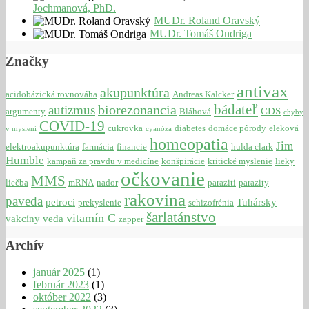
Jochmanová, PhD.
MUDr. Roland Oravský
MUDr. Tomáš Ondriga
Značky
antivax
akupunktúra
acidobázická rovnováha
Andreas Kalcker
bádateľ
biorezonancia
autizmus
CDS
argumenty
Bláhová
chyby
COVID-19
cukrovka
diabetes
domáce pôrody
eleková
v myslení
cyanóza
homeopatia
Jim
elektroakupunktúra
farmácia
financie
hulda clark
Humble
kampaň za pravdu v medicíne
konšpirácie
kritické myslenie
lieky
očkovanie
MMS
liečba
mRNA
nador
paraziti
parazity
rakovina
paveda
petroci
Tuhársky
prekyslenie
schizofrénia
šarlatánstvo
vitamín C
vakcíny
veda
zapper
Archív
január 2025
(1)
február 2023
(1)
október 2022
(3)