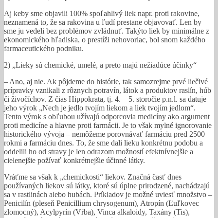
Aj keby sme objavili 100% spoľahlivý liek napr. proti rakovine,
neznamená to, že sa rakovina u ľudí prestane objavovať. Len by
sme ju vedeli bez problémov zvládnuť. Takýto liek by minimálne z
ekonomického hľadiska, o prestíži nehovoriac, bol snom každého
farmaceutického podniku.
2) „Lieky sú chemické, umelé, a preto majú nežiadúce účinky“
– Ano, aj nie. Ak pôjdeme do histórie, tak samozrejme prvé liečivé
prípravky vznikali z rôznych potravín, látok a produktov raslín, húb
či živočíchov. Z čias Hippokrata, tj. 4. – 5. storočie p.n.l. sa datuje
jeho výrok „Nech je jedlo tvojím liekom a liek tvojím jedlom“.
Tento výrok s obľubou užívajú odporcovia medicíny ako argument
proti medicíne a hlavne proti farmácii. Je to však mylné ignorovanie
historického vývoja – nemôžeme porovnávať farmáciu pred 2500
rokmi a farmáciu dnes. To, že sme dali lieku konkrétnu podobu a
oddelili ho od stravy je len odrazom možností efektnívnejšie a
cielenejšie požívať konkrétnejšie účinné látky.
Vráťme sa však k „chemickosti“ liekov. Značná časť dnes
používaných liekov sú látky, ktoré sú úplne prirodzené, nachádzajú
sa v rastlinách alebo hubách. Príkladov je možné uviesť množstvo –
Penicilín (pleseň Penicillium chrysogenum), Atropín (Ľuľkovec
zlomocný), Acylpyrín (Vŕba), Vinca alkaloidy, Taxány (Tis),