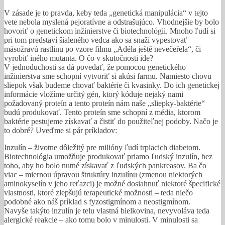
V zásade je to pravda, keby teda „genetická manipulácia“ v tejto
vete nebola myslená pejoratívne a odstrašujúco. Vhodnejšie by bolo
hovoriť o genetickom inžinierstve či biotechnológii. Mnoho ľudí si
pri tom predstaví šialeného vedca ako sa snaží vypestovať
mäsožravú rastlinu po vzore filmu „Adéla ještě nevečeřela“, či
vyrobiť iného mutanta. O čo v skutočnosti ide?
V jednoduchosti sa dá povedať, že pomocou genetického
inžinierstva sme schopní vytvoriť si akúsi farmu. Namiesto chovu
sliepok však budeme chovať baktérie či kvasinky. Do ich genetickej
informácie vložíme určitý gén, ktorý kóduje nejaký nami
požadovaný proteín a tento proteín nám naše „sliepky-baktérie“
budú produkovať. Tento proteín sme schopní z média, ktorom
baktérie pestujeme získavať a čistiť do použiteľnej podoby. Načo je
to dobré? Uveďme si pár príkladov:
Inzulín – životne dôležitý pre milióny ľudí trpiacich diabetom.
Biotechnológia umožňuje produkovať priamo ľudský inzulín, bez
toho, aby ho bolo nutné získavať z ľudských pankreasov. Ba čo
viac – miernou úpravou štruktúry inzulínu (zmenou niektorých
aminokyselín v jeho reťazci) je možné dosiahnuť niektoré špecifické
vlastnosti, ktoré zlepšujú terapeutické možnosti – teda niečo
podobné ako náš príklad s fyzostigmínom a neostigmínom.
Navyše takýto inzulín je telu vlastná bielkovina, nevyvoláva teda
alergické reakcie – ako tomu bolo v minulosti. V minulosti sa