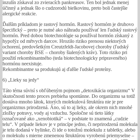
inzulín získaval zo zvieracích pankreasov. Ten bol jednak menej
účinný a jednak šlo o cudzorodú bielkovinu, preto boli častejšie
alergické reakcie.
Ďalším príkladom je rastový hormón. Rastový hormóm je druhovo
špecifický – preto je nutné ako náhradu používať len ľudský rastový
hormón. Pred dobou biotechnológie sa používal hormón získaný z
hypofýz od mŕtvych darcov. Hrozilo riziko prenosu niektorých
ochorení, predovšetkým Creutzfeldt-Jacobovej choroby (ľudský
variant choroby BSE – choroby šialených kráv). Toto riziko pri
použití rekombinantného (teda biotechnologicky pripraveného)
hormónu neexistuje.
Rekombinantne sa produkujú aj ďalšie ľudské proteíny.
6) „Lieky su jedy“
Táto téma súvisí s obľúbeným pojmom „detoxikácia organizmu“ V
skutočnosti tento proces prebieha spontánne. Do organizmu sa totiž
dostáva mnoho látok, ktorých molekulová štruktúra nie je pre
organizmus prirodzená. Áno, sú to aj lieky, ale okrem nich mnohé
zložky potravy, vody aj vzduchu. Spoločne sú tieto látky
označované ako „xenobiotiká“ – v podstate to znamená „cudzie
telu“. V prípade liekov je v princípe jedno, či neprirodzená molekula
je telu dodaná v bylinke, či ide o totožnú molekulu z tabletky, alebo
o molekulu s mierne zmenenou štruktúrou vyrobenú priemyselne –