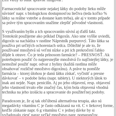
Farmaceutické spracovanie nejakej látky do podoby lieku môže
súvisieť napr. s biologickou dostupnosťou liečiva (teda koľko %
látky sa reálne vstrebe a dostane kam treba), ale aj v tomto prípade
sa práve tým spracovaním snažíme zlepšiť pôvodné vlastnosti.
S využívaním bylín a ich spracovaním súvisí aj ďalší fakt.
Tentokrát použijeme ako príklad Digoxín. Ako sme vyššie uviedli,
digoxín sa nachádza v rastline Náprstník purpurový. Táto látka sa
používa pri určitých ochoreniach srdca. Dôležité je ale to, že
používané množstvá sú veľmi nízke a pri ich prekročení ľahko
dôjde k otrave. Čo je teda prínosom farmácie? – PRESNOSŤ. Ak
potrebujem použiť čo najpresnejšie množstvá čo najčistejšej látky, je
nemožné použiť napr. odvar z byliny (každá rastlina môže
obsahovať rozličné množstvo digoxínu). A práve tu pomôže
farmácia – ktorej úlohou je danú látku získať, vyčistiť a presne
dávkovať – v podobe lieku (napr. tablety). U niektorých látok to
inak ani nejde. Napr. penicilín. Aj po jeho objavení, resp. objavení
jeho vlastností trvalo ešte značný čas, kým bola objavená vhodná
technika na jeho izoláciu a spracovanie do použiteľnej podoby.
Paradoxom je, že aj tak obľúbená alternatívna terapia, ako sú
megadávky vitamínu C je často odkázaná na vit. C v liekovej forme,
keďže získanie napr. 6 g vitamínu C v jednej dávke by si
vyžadovalo zjesť naraz veľké množstvo napr. pomarančov.