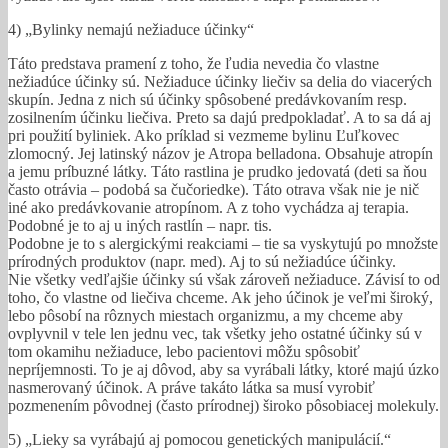
4) „Bylinky nemajú nežiaduce účinky“
Táto predstava pramení z toho, že ľudia nevedia čo vlastne
nežiadúce účinky sú. Nežiaduce účinky liečiv sa delia do viacerých
skupín. Jedna z nich sú účinky spôsobené predávkovaním resp.
zosilnením účinku liečiva. Preto sa dajú predpokladať. A to sa dá aj
pri použití byliniek. Ako príklad si vezmeme bylinu Ľuľkovec
zlomocný. Jej latinský názov je Atropa belladona. Obsahuje atropín
a jemu príbuzné látky. Táto rastlina je prudko jedovatá (deti sa ňou
často otrávia – podobá sa čučoriedke). Táto otrava však nie je nič
iné ako predávkovanie atropínom. A z toho vychádza aj terapia.
Podobné je to aj u iných rastlín – napr. tis.
Podobne je to s alergickými reakciami – tie sa vyskytujú po množste
prírodných produktov (napr. med). Aj to sú nežiadúce účinky.
Nie všetky vedľajšie účinky sú však zároveň nežiaduce. Závisí to od
toho, čo vlastne od liečiva chceme. Ak jeho účinok je veľmi široký,
lebo pôsobí na rôznych miestach organizmu, a my chceme aby
ovplyvnil v tele len jednu vec, tak všetky jeho ostatné účinky sú v
tom okamihu nežiaduce, lebo pacientovi môžu spôsobiť
nepríjemnosti. To je aj dôvod, aby sa vyrábali látky, ktoré majú úzko
nasmerovaný účinok. A práve takáto látka sa musí vyrobiť
pozmenením pôvodnej (často prírodnej) široko pôsobiacej molekuly.
5) „Lieky sa vyrábajú aj pomocou genetických manipulácií.“