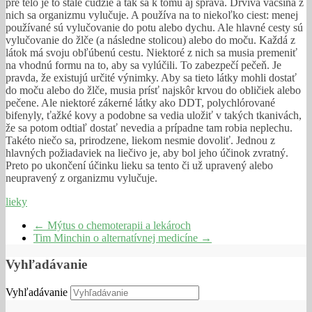
pre telo je to stále cudzie a tak sa k tomu aj správa. Drvivá väčšina z
nich sa organizmu vylučuje. A používa na to niekoľko ciest: menej
používané sú vylučovanie do potu alebo dychu. Ale hlavné cesty sú
vylučovanie do žlče (a následne stolicou) alebo do moču. Každá z
látok má svoju obľúbenú cestu. Niektoré z nich sa musia premeniť
na vhodnú formu na to, aby sa vylúčili. To zabezpečí pečeň. Je
pravda, že existujú určité výnimky. Aby sa tieto látky mohli dostať
do moču alebo do žlče, musia prísť najskôr krvou do obličiek alebo
pečene. Ale niektoré zákerné látky ako DDT, polychlórované
bifenyly, ťažké kovy a podobne sa vedia uložiť v takých tkanivách,
že sa potom odtiaľ dostať nevedia a prípadne tam robia neplechu.
Takéto niečo sa, prirodzene, liekom nesmie dovoliť. Jednou z
hlavných požiadaviek na liečivo je, aby bol jeho účinok zvratný.
Preto po ukončení účinku lieku sa tento či už upravený alebo
neupravený z organizmu vylučuje.
lieky
←
Mýtus o chemoterapii a lekároch
Tim Minchin o alternatívnej medicíne
→
Vyhľadávanie
Vyhľadávanie