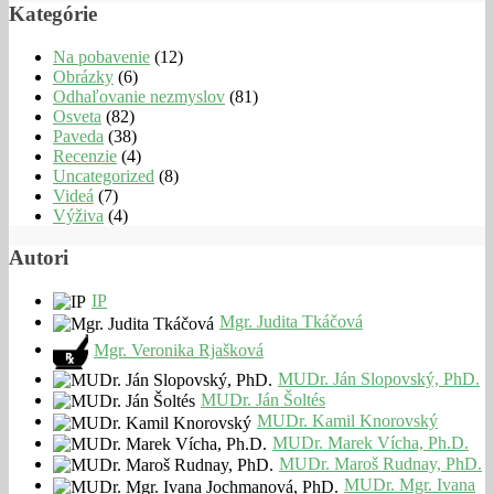
Kategórie
Na pobavenie
(12)
Obrázky
(6)
Odhaľovanie nezmyslov
(81)
Osveta
(82)
Paveda
(38)
Recenzie
(4)
Uncategorized
(8)
Videá
(7)
Výživa
(4)
Autori
IP
Mgr. Judita Tkáčová
Mgr. Veronika Rjašková
MUDr. Ján Slopovský, PhD.
MUDr. Ján Šoltés
MUDr. Kamil Knorovský
MUDr. Marek Vícha, Ph.D.
MUDr. Maroš Rudnay, PhD.
MUDr. Mgr. Ivana