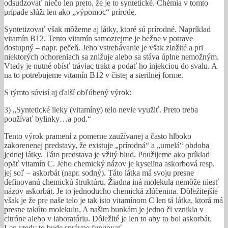
odsudzovať niečo len preto, že je to syntetické. Chémia v tomto
prípade slúži len ako „výpomoc“ prírode.
Syntetizovať však môžeme aj látky, ktoré sú prírodné. Napríklad
vitamín B12. Tento vitamín samozrejme je bežne v potrave
dostupný – napr. pečeň. Jeho vstrebávanie je však zložité a pri
niektorých ochoreniach sa znižuje alebo sa stáva úplne nemožným.
Vtedy je nutné obísť tráviac trakt a podať ho injekciou do svalu. A
na to potrebujeme vitamín B12 v čistej a sterilnej forme.
S týmto súvisí aj ďalší obľúbený výrok:
3) „Syntetické lieky (vitamíny) telo nevie využiť. Preto treba
používať bylinky…a pod.“
Tento výrok pramení z pomerne zaužívanej a často hlboko
zakorenenej predstavy, že existuje „prírodná“ a „umelá“ obdoba
jednej látky. Táto predstava je vžitý blud. Použijeme ako príklad
opäť vitamín C. Jeho chemický názov je kyselina askorbová resp.
jej soľ – askorbát (napr. sodný). Táto látka má svoju presne
definovanú chemickú štruktúru. Žiadna iná molekula nemôže niesť
názov askorbát. Je to jednoducho chemická zlúčenina. Dôležitejšie
však je že pre naše telo je tak isto vitamínom C len tá látka, ktorá má
presne takúto molekulu. A našim bunkám je jedno či vznikla v
citróne alebo v laboratóriu. Dôležité je len to aby to bol askorbát.
Len vtedy to bude správne fungovať.