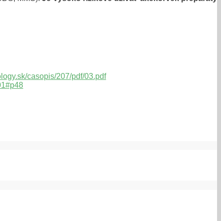
ology.sk/casopis/207/pdf/03.pdf
501#p48