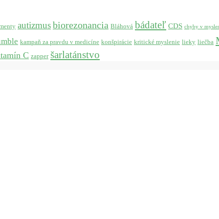
bádateľ
biorezonancia
autizmus
CDS
menty
Bláhová
chyby v mysle
umble
kampaň za pravdu v medicíne
konšpirácie
kritické myslenie
lieky
liečba
šarlatánstvo
itamín C
zapper