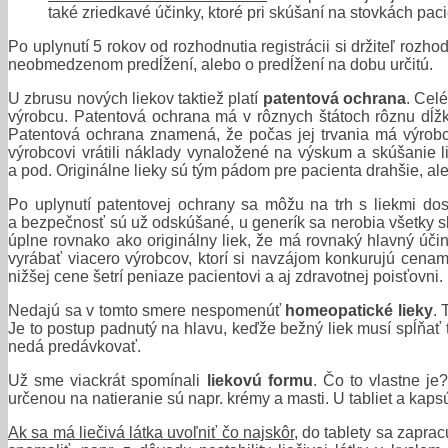
také zriedkavé účinky, ktoré pri skúšaní na stovkách pac
Po uplynutí 5 rokov od rozhodnutia registrácii si držiteľ roz
neobmedzenom predĺžení, alebo o predĺžení na dobu určitú.
U zbrusu nových liekov taktiež platí
patentová ochrana
. Celé
výrobcu. Patentová ochrana má v rôznych štátoch rôznu dĺžk
Patentová ochrana znamená, že počas jej trvania má výrob
výrobcovi vrátili náklady vynaložené na výskum a skúšanie 
a pod. Originálne lieky sú tým pádom pre pacienta drahšie, ale
Po uplynutí patentovej ochrany sa môžu na trh s liekmi do
a bezpečnosť sú už odskúšané, u generík sa nerobia všetky s
úplne rovnako ako originálny liek, že má rovnaký hlavný úči
vyrábať viacero výrobcov, ktorí si navzájom konkurujú cenami
nižšej cene šetrí peniaze pacientovi a aj zdravotnej poisťovni.
Nedajú sa v tomto smere nespomenúť
homeopatické lieky
. 
Je to postup padnutý na hlavu, keďže bežný liek musí spĺňať t
nedá predávkovať.
Už sme viackrát spomínali
liekovú formu
. Čo to vlastne je
určenou na natieranie sú napr. krémy a masti. U tabliet a kap
Ak sa má liečivá látka uvoľniť čo najskôr
, do tablety sa zapra