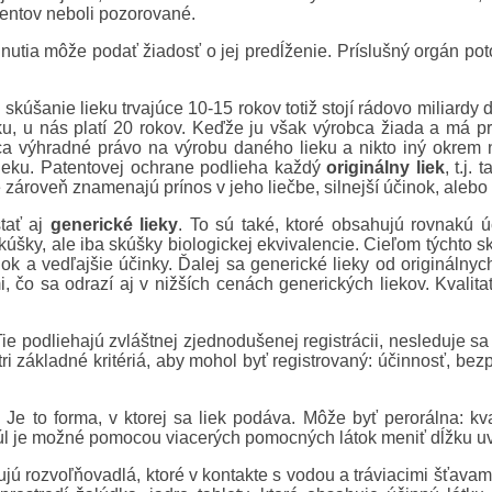
ientov neboli pozorované.
hodnutia môže podať žiadosť o jej predĺženie. Príslušný orgán p
 skúšanie lieku trvajúce 10-15 rokov totiž stojí rádovo miliardy
u, u nás platí 20 rokov. Keďže ju však výrobca žiada a má pri
ca výhradné právo na výrobu daného lieku a nikto iný okrem 
lieku. Patentovej ochrane podlieha každý
originálny liek
, t.j.
 zároveň znamenajú prínos v jeho liečbe, silnejší účinok, alebo 
stať aj
generické lieky
. To sú také, ktoré obsahujú rovnakú úč
kúšky, ale iba skúšky biologickej ekvivalencie. Cieľom týchto 
nok a vedľajšie účinky. Ďalej sa generické lieky od originálny
, čo sa odrazí aj v nižších cenách generických liekov. Kvalitat
Tie podliehajú zvláštnej zjednodušenej registrácii, nesleduje sa to
ri základné kritériá, aby mohol byť registrovaný: účinnosť, bez
? Je to forma, v ktorej sa liek podáva. Môže byť perorálna: kv
súl je možné pomocou viacerých pomocných látok meniť dĺžku uvoľ
cujú rozvoľňovadlá, ktoré v kontakte s vodou a tráviacimi šťavam