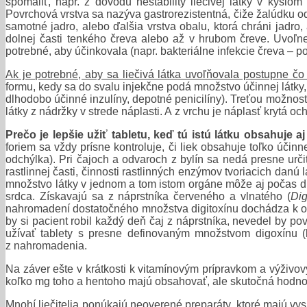
spomaliť, napr. z dôvodu nestability liečivej látky v kyslom
Povrchová vrstva sa nazýva gastrorezistentná, čiže žalúdku o
samotné jadro, alebo ďalšia vrstva obalu, ktorá chráni jadro
dolnej časti tenkého čreva alebo až v hrubom čreve. Uvoľnen
potrebné, aby účinkovala (napr. bakteriálne infekcie čreva – p
Ak je potrebné, aby sa liečivá látka uvoľňovala postupne čo 
formu, kedy sa do svalu injekčne podá množstvo účinnej látky,
dlhodobo účinné inzulíny, depotné penicilíny). Treťou možnos
látky z nádržky v strede náplasti. A z vrchu je náplasť krytá oc
Prečo je lepšie užiť tabletu, keď tú istú látku obsahuje aj
foriem sa vždy prísne kontroluje, či liek obsahuje toľko účin
odchýlka). Pri čajoch a odvaroch z bylín sa nedá presne urči
rastlinnej časti, činnosti rastlinných enzýmov tvoriacich dan
množstvo látky v jednom a tom istom orgáne môže aj počas dňa 
srdca. Získavajú sa z náprstníka červeného a vlnatého (
Dig
nahromadení dostatočného množstva digitoxínu dochádza k otra
by si pacient robil každý deň čaj z náprstníka, nevedel by p
užívať tablety s presne definovaným množstvom digoxínu (
z nahromadenia.
Na záver ešte v krátkosti k vitamínovým prípravkom a výživo
koľko mg toho a hentoho majú obsahovať, ale skutočná hodnota 
Mnohí liečitelia ponúkajú neoverené preparáty, ktoré majú v