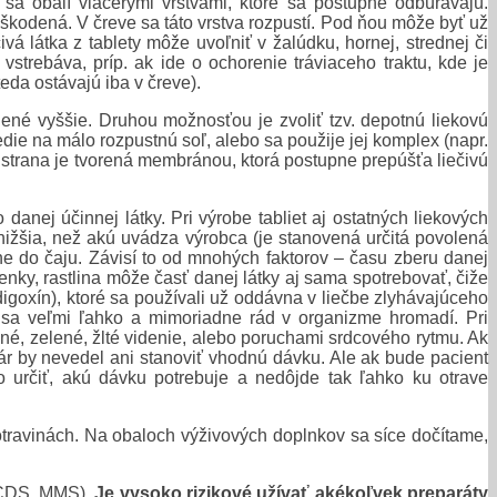
u, sa obalí viacerými vrstvami, ktoré sa postupne odbúravajú.
škodená. V čreve sa táto vrstva rozpustí. Pod ňou môže byť už
á látka z tablety môže uvoľniť v žalúdku, hornej, strednej či
strebáva, príp. ak ide o ochorenie tráviaceho traktu, kde je
eda ostávajú iba v čreve).
ené vyššie. Druhou možnosťou je zvoliť tzv. depotnú liekovú
die na málo rozpustnú soľ, alebo sa použije jej komplex (napr.
 strana je tvorená membránou, ktorá postupne prepúšťa liečivú
nej účinnej látky. Pri výrobe tabliet aj ostatných liekových
i nižšia, než akú uvádza výrobca (je stanovená určitá povolená
ane do čaju. Závisí to od mnohých faktorov – času zberu danej
enky, rastlina môže časť danej látky aj sama spotrebovať, čiže
digoxín), ktoré sa používali už oddávna v liečbe zlyhávajúceho
n sa veľmi ľahko a mimoriadne rád v organizme hromadí. Pri
né, zelené, žlté videnie, alebo poruchami srdcového rytmu. Ak
kár by nevedel ani stanoviť vhodnú dávku. Ale ak bude pacient
 určiť, akú dávku potrebuje a nedôjde tak ľahko ku otrave
otravinách. Na obaloch výživových doplnkov sa síce dočítame,
ď CDS, MMS).
Je vysoko rizikové užívať akékoľvek preparáty