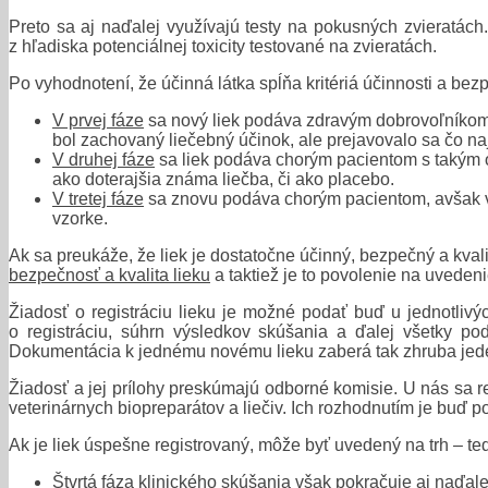
Preto sa aj naďalej využívajú testy na pokusných zvieratác
z hľadiska potenciálnej toxicity testované na zvieratách.
Po vyhodnotení, že účinná látka spĺňa kritériá účinnosti a bez
V prvej fáze
sa nový liek podáva zdravým dobrovoľníkom. S
bol zachovaný liečebný účinok, ale prejavovalo sa čo n
V druhej fáze
sa liek podáva chorým pacientom s takým oc
ako doterajšia známa liečba, či ako placebo.
V tretej fáze
sa znovu podáva chorým pacientom, avšak v 
vzorke.
Ak sa preukáže, že liek je dostatočne účinný, bezpečný a kvali
bezpečnosť a kvalita lieku
a taktiež je to povolenie na uvedenie
Žiadosť o registráciu lieku je možné podať buď u jednotlivý
o registráciu, súhrn výsledkov skúšania a ďalej všetky po
Dokumentácia k jednému novému lieku zaberá tak zhruba jed
Žiadosť a jej prílohy preskúmajú odborné komisie. U nás sa re
veterinárnych biopreparátov a liečiv. Ich rozhodnutím je buď po
Ak je liek úspešne registrovaný, môže byť uvedený na trh – t
Štvrtá fáza klinického skúšania
však pokračuje aj naďalej.