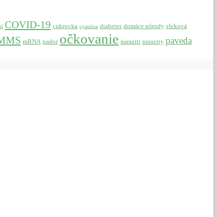
COVID-19
cukrovka
diabetes
domáce pôrody
eleková
ní
cyanóza
očkovanie
MMS
paveda
mRNA
nador
paraziti
parazity