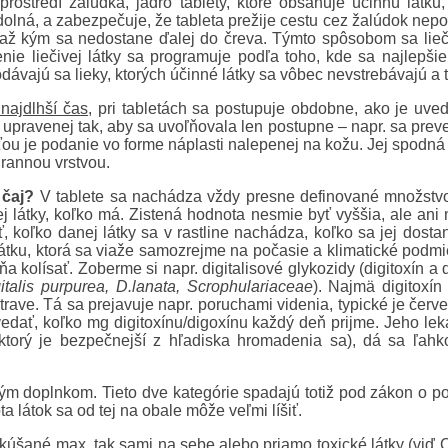
 prostredí žalúdka, jadro tablety, ktoré obsahuje účinnú látk
dolná, a zabezpečuje, že tableta prežije cestu cez žalúdok nepo
, až kým sa nedostane ďalej do čreva. Týmto spôsobom sa liečiv
ie liečivej látky sa programuje podľa toho, kde sa najlepšie v
odávajú sa lieky, ktorých účinné látky sa vôbec nevstrebávajú a t
najdlhší čas,
pri tabletách sa postupuje obdobne, ako je uved
 upravenej tak, aby sa uvoľňovala len postupne – napr. sa preve
ťou je podanie vo forme náplasti nalepenej na kožu. Jej spodná
hrannou vrstvou.
 čaj?
V tablete sa nachádza vždy presne definované množstvo da
nej látky, koľko má. Zistená hodnota nesmie byť vyššia, ale an
ť, koľko danej látky sa v rastline nachádza, koľko sa jej dost
ú látku, ktorá sa viaže samozrejme na počasie a klimatické podmi
kolísať. Zoberme si napr. digitalisové glykozidy (digitoxín a 
italis purpurea, D.lanata, Scrophulariaceae
). Najmä digitoxí
ve. Tá sa prejavuje napr. poruchami videnia, typické je červe
ovedať, koľko mg digitoxínu/digoxínu každý deň prijme. Jeho le
ktorý je bezpečnejší z hľadiska hromadenia sa), dá sa ľahko
vým doplnkom. Tieto dve kategórie spadajú totiž pod zákon o p
látok sa od tej na obale môže veľmi líšiť.
yskúšané max. tak sami na sebe alebo priamo toxické látky (vi