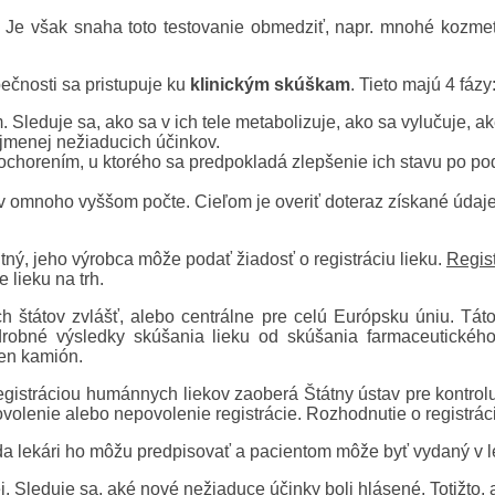
h. Je však snaha toto testovanie obmedziť, napr. mnohé kozmet
pečnosti sa pristupuje ku
klinickým skúškam
. Tieto majú 4 fázy
leduje sa, ako sa v ich tele metabolizuje, ako sa vylučuje, ak
ajmenej nežiaducich účinkov.
horením, u ktorého sa predpokladá zlepšenie ich stavu po podáv
omnoho vyššom počte. Cieľom je overiť doteraz získané údaje o
tný, jeho výrobca môže podať žiadosť o registráciu lieku.
Regist
 lieku na trh.
ch štátov zvlášť, alebo centrálne pre celú Európsku úniu. Tát
drobné výsledky skúšania lieku od skúšania farmaceutického,
en kamión.
gistráciou humánnych liekov zaoberá Štátny ústav pre kontrolu li
volenie alebo nepovolenie registrácie. Rozhodnutie o registrácii
eda lekári ho môžu predpisovať a pacientom môže byť vydaný v l
 Sleduje sa, aké nové nežiaduce účinky boli hlásené. Totižto, ak 