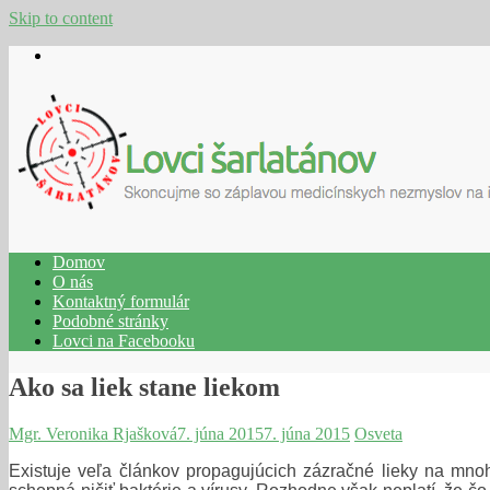
Skip to content
Domov
O nás
Kontaktný formulár
Podobné stránky
Lovci na Facebooku
Ako sa liek stane liekom
Mgr. Veronika Rjašková
7. júna 2015
7. júna 2015
Osveta
Existuje veľa článkov propagujúcich zázračné lieky na mnoh