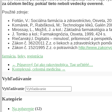
za účelom liečby, pokiaľ tieto neboli vedecky overené.
Použité zdroje:
Foltán, V.: Sociálna farmácia a zdravotníctvo, Osveta, 20
Komárek, P., Rabišková, M.: Technologie léků, Galén 200
Mirossay, L., Mojžiš, J. a kol.: Základná farmakológia a f
J. Tomko a kol.: Farmakognózia, Osveta, 1999, 424 s.
Riečanský,I. Digitalis – minulosť, prítomnosť a perspektí
Zákon č. 362/2011 Z.z. o liekoch a zdravotníckych pom
Zákon č. 152/1995 Z.z. o potravinách
http://www.zakony
farmácia
,
lieky
,
registrácia
←
Púpavový čaj ako rakovinobijca. Tag určitééé…
Komplexná, celostná medicína
→
Vyhľadávanie
Vyhľadávanie
Kategórie
Na pobavenie
(12)