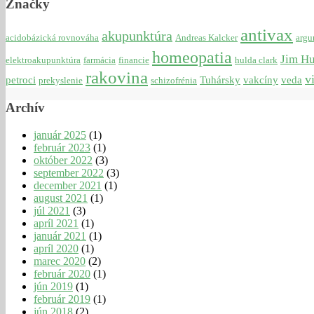
Značky
antivax
akupunktúra
acidobázická rovnováha
Andreas Kalcker
argu
homeopatia
Jim H
elektroakupunktúra
farmácia
financie
hulda clark
rakovina
v
petroci
Tuhársky
vakcíny
veda
prekyslenie
schizofrénia
Archív
január 2025
(1)
február 2023
(1)
október 2022
(3)
september 2022
(3)
december 2021
(1)
august 2021
(1)
júl 2021
(3)
apríl 2021
(1)
január 2021
(1)
apríl 2020
(1)
marec 2020
(2)
február 2020
(1)
jún 2019
(1)
február 2019
(1)
jún 2018
(2)