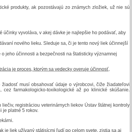
ické produkty, ak pozostávajú zo známych zložiek, už nie sú
:
é účinky vyvoláva, v akej dávke je najlepšie ho podávať, aby
aní nového lieku. Sleduje sa, či je tento nový liek účinnejší
 jeho účinnosti a bezpečnosti na štatisticky významnej
rácia je proces, ktorým sa vedecky overuje účinnosť,
o žiadosť musí obsahovať údaje o výrobcovi, čiže žiadateľovi
 cez farmakologicko-toxikologické až po klinické skúšanie.
ečiv, registráciou veterinárnych liekov Ústav štátnej kontroly
 je platné 5 rokov.
ekárni.
je liek užívaný státisícmi ľudí po celom svete, zistia sa aj