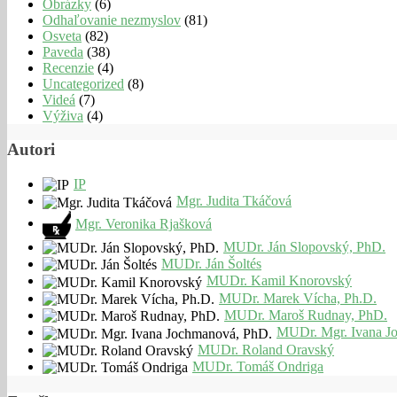
Obrázky
(6)
Odhaľovanie nezmyslov
(81)
Osveta
(82)
Paveda
(38)
Recenzie
(4)
Uncategorized
(8)
Videá
(7)
Výživa
(4)
Autori
IP
Mgr. Judita Tkáčová
Mgr. Veronika Rjašková
MUDr. Ján Slopovský, PhD.
MUDr. Ján Šoltés
MUDr. Kamil Knorovský
MUDr. Marek Vícha, Ph.D.
MUDr. Maroš Rudnay, PhD.
MUDr. Mgr. Ivana J
MUDr. Roland Oravský
MUDr. Tomáš Ondriga