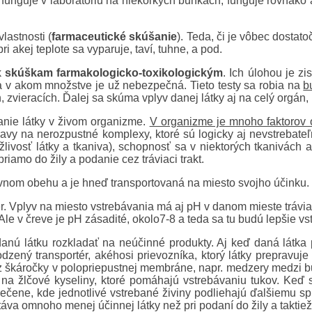
o funguje v laboratóriu na niekoľkých bunkách, funguje rovnako
lastnosti (
farmaceutické skúšanie
). Teda, či je vôbec dostato
i akej teplote sa vyparuje, taví, tuhne, a pod.
k
skúškam farmakologicko-toxikologickým
. Ich úlohou je z
 a v akom množstve je už nebezpečná. Tieto testy sa robia na
b
ch, zvieracích. Ďalej sa skúma vplyv danej látky aj na celý org
anie látky v živom organizme.
V organizme je mnoho faktorov o
avy na nerozpustné komplexy, ktoré sú logicky aj nevstrebateľn
ažlivosť látky a tkaniva), schopnosť sa v niektorých tkanivách
riamo do žily a podanie cez tráviaci trakt.
krvnom obehu a je hneď transportovaná na miesto svojho účinku.
iér. Vplyv na miesto vstrebávania má aj pH v danom mieste trávi
Ale v čreve je pH zásadité, okolo7-8 a teda sa tu budú lepšie vs
nú látku rozkladať na neúčinné produkty. Aj keď daná látka pre
rodzený transportér, akéhosi prievozníka, ktorý látky prepravuj
cez škáročky v polopriepustnej membráne, napr. medzery medzi b
 na žlčové kyseliny, ktoré pomáhajú vstrebávaniu tukov. Keď 
 pečene, kde jednotlivé vstrebané živiny podliehajú ďalšiemu spr
táva omnoho menej účinnej látky než pri podaní do žily a taktiež