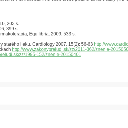
10, 203 s.
6, 399 s.
armakoterapia, Equilibria, 2009, 533 s.
vy starého lieku. Cardiology 2007, 15(2): 56-63
http://www.cardi
ôckach
http://www.zakonypreludi.sk/zz/2011-362/znenie-20150
preludi.sk/zz/1995-152/znenie-20150401