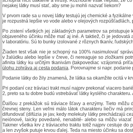
schopná ničiť baktérie a vírusy. Rozhodne však neplatí, že č
nejakej látky musí stať, aby sme ju mohli nazvať liekom?
V prvom rade sa u novej látky testujú jej chemické a fyzikálne v
je rozpustná lepšie vo vode alebo v olejových rozpúšťadlách, pr
Po zistení všetkých jej základných parametrov sa pristupuje 
objaveného účinku môže mať aj iné. A taktiež, či je jedovatá
v laboratóriu. Sú to bunky izolované z rôznych tkanív, ľudský
Žiaden test však nie je schopný na 100
%
nasimulovať správ
v žalúdku alebo lepšie v čreve, či nereaguje so zložkami potr
afinita látky ku určitým tkanivám (takpovediac vzájomná príť
úlohu zohráva aj cesta podania
. Porovnajme si napr. podanie p
Podanie látky do žily znamená, že látka sa okamžite ocitá v 
Pri podaní cez tráviaci trakt musí najprv prekonať viacero bar
2, preto sa tu dobre budú vstrebávať látky kyslého charakteru. 
Ďalšou z prekážok sú tráviace šťavy a enzýmy. Tieto môžu da
črevnej steny. Len veľmi málo látok charakteru liečiv má pri
difundovať (difúzia je jav, kedy molekuly látky prechádzajú 
neiónové, laicky povedané, nenabité- alebo sa môžu viazať
Takmer všetka krv z tráviaceho traktu totiž najprv cestuje do
a len zvyšok putuje krvou ďalej. Teda na miesto účinku sa dos