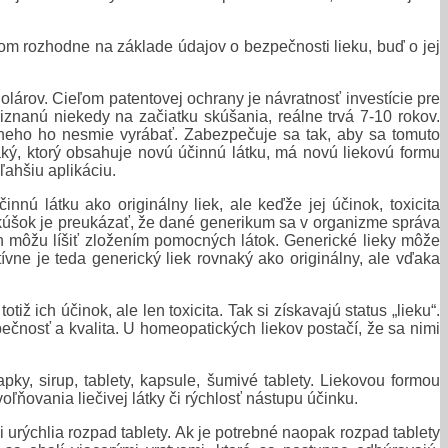
otom rozhodne na základe údajov o bezpečnosti lieku, buď o jej
 dolárov. Cieľom patentovej ochrany je návratnosť investície pre
znanú niekedy na začiatku skúšania, reálne trvá 7-10 rokov.
neho ho nesmie vyrábať. Zabezpečuje sa tak, aby sa tomuto
 taký, ktorý obsahuje novú účinnú látku, má novú liekovú formu
ľahšiu aplikáciu.
innú látku ako originálny liek, ale keďže jej účinok, toxicita
skúšok je preukázať, že dané generikum sa v organizme správa
ch môžu líšiť zložením pomocných látok. Generické lieky môže
ívne je teda generický liek rovnaký ako originálny, ale vďaka
tiž ich účinok, ale len toxicita. Tak si získavajú status „lieku“.
pečnosť a kvalita. U homeopatických liekov postačí, že sa nimi
apky, sirup, tablety, kapsule, šumivé tablety. Liekovou formou
ňovania liečivej látky či rýchlosť nástupu účinku.
i urýchlia rozpad tablety. Ak je potrebné naopak rozpad tablety