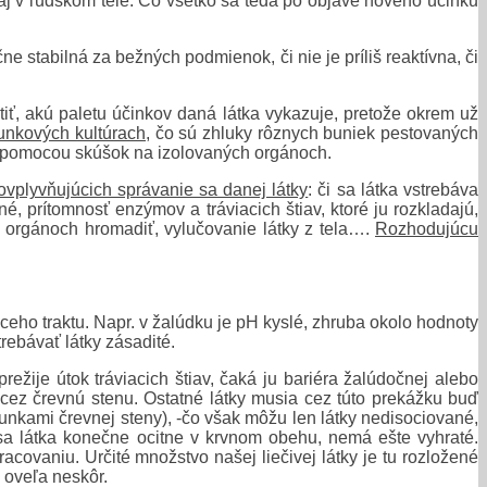
 aj v ľudskom tele. Čo všetko sa teda po objave nového účinku
čne stabilná za bežných podmienok, či nie je príliš reaktívna, či
istiť, akú paletu účinkov daná látka vykazuje, pretože okrem už
unkových kultúrach
, čo sú zhluky rôznych buniek pestovaných
án, pomocou skúšok na izolovaných orgánoch.
vplyvňujúcich správanie sa danej látky
: či sa látka vstrebáva
é, prítomnosť enzýmov a tráviacich štiav, ktoré ju rozkladajú,
 a orgánoch hromadiť, vylučovanie látky z tela….
Rozhodujúcu
aceho traktu. Napr. v žalúdku je pH kyslé, zhruba okolo hodnoty
trebávať látky zásadité.
žije útok tráviacich štiav, čaká ju bariéra žalúdočnej alebo
e cez črevnú stenu. Ostatné látky musia cez túto prekážku buď
unkami črevnej steny), -čo však môžu len látky nedisociované,
sa látka konečne ocitne v krvnom obehu, nemá ešte vyhraté.
acovaniu. Určité množstvo našej liečivej látky je tu rozložené
 oveľa neskôr.