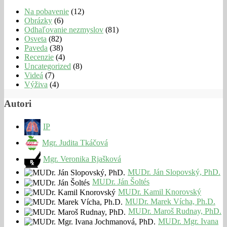
Na pobavenie
(12)
Obrázky
(6)
Odhaľovanie nezmyslov
(81)
Osveta
(82)
Paveda
(38)
Recenzie
(4)
Uncategorized
(8)
Videá
(7)
Výživa
(4)
Autori
IP
Mgr. Judita Tkáčová
Mgr. Veronika Rjašková
MUDr. Ján Slopovský, PhD.
MUDr. Ján Šoltés
MUDr. Kamil Knorovský
MUDr. Marek Vícha, Ph.D.
MUDr. Maroš Rudnay, PhD.
MUDr. Mgr. Ivana