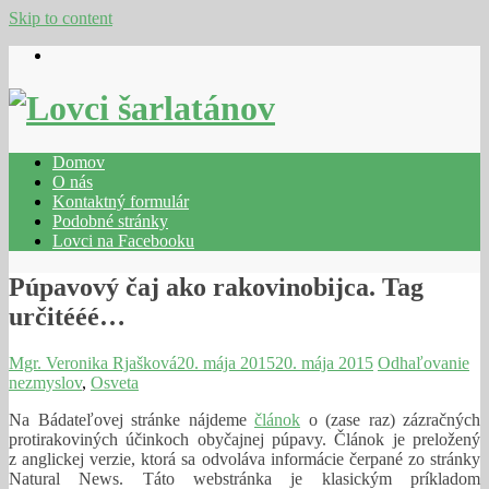
Skip to content
Domov
O nás
Kontaktný formulár
Podobné stránky
Lovci na Facebooku
Púpavový čaj ako rakovinobijca. Tag
určitééé…
Mgr. Veronika Rjašková
20. mája 2015
20. mája 2015
Odhaľovanie
nezmyslov
,
Osveta
Na Bádateľovej stránke nájdeme
článok
o (zase raz) zázračných
protirakoviných účinkoch obyčajnej púpavy. Článok je preložený
z anglickej verzie, ktorá sa odvoláva informácie čerpané zo stránky
Natural News. Táto webstránka je klasickým príkladom