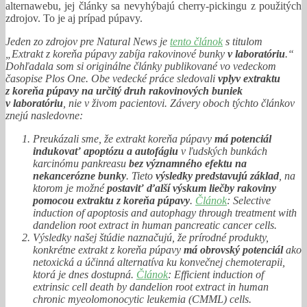
alternawebu, jej články sa nevyhýbajú cherry-pickingu z použitých
zdrojov. To je aj prípad púpavy.
Jeden zo zdrojov pre Natural News je
tento článok
s titulom
„Extrakt z koreňa púpavy zabíja rakovinové bunky
v laboratóriu
.“
Dohľadala som si originálne články publikované vo vedeckom
časopise Plos One. Obe vedecké práce sledovali
vplyv extraktu
z koreňa púpavy na určitý druh rakovinových buniek
v laboratóriu
, nie v živom pacientovi. Závery oboch týchto článkov
znejú nasledovne:
Preukázali sme, že extrakt koreňa púpavy
má potenciál
indukovať apoptózu a autofágiu
v ľudských bunkách
karcinómu pankreasu
bez významného efektu na
nekancerózne bunky
. Tieto
výsledky predstavujú základ
, na
ktorom je možné
postaviť ďalší výskum liečby rakoviny
pomocou extraktu z koreňa púpavy
.
Článok
: Selective
induction of apoptosis and autophagy through treatment with
dandelion root extract in human pancreatic cancer cells.
Výsledky našej štúdie naznačujú, že prírodné produkty,
konkrétne extrakt z koreňa púpavy
má obrovský potenciál
ako
netoxická a účinná alternatíva ku konvečnej chemoterapii,
ktorá je dnes dostupná.
Článok
: Efficient induction of
extrinsic cell death by dandelion root extract in human
chronic myeolomonocytic leukemia (CMML) cells.