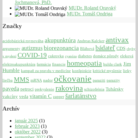
Jochmanová, PhD.
MUDr. Roland Oravský
MUDr. Tomáš Ondriga
Značky
antivax
akupunktúra
acidobázická rovnováha
Andreas Kalcker
bádateľ
biorezonancia
autizmus
CDS
argumenty
Bláhová
chyby
COVID-19
cukrovka
diabetes
domáce pôrody
eleková
v myslení
cyanóza
homeopatia
Jim
elektroakupunktúra
farmácia
financie
hulda clark
Humble
kampaň za pravdu v medicíne
konšpirácie
kritické myslenie
lieky
očkovanie
MMS
liečba
mRNA
nador
paraziti
parazity
rakovina
paveda
petroci
Tuhársky
prekyslenie
schizofrénia
šarlatánstvo
vitamín C
vakcíny
veda
zapper
Archív
január 2025
(1)
február 2023
(1)
október 2022
(3)
september 2022
(3)