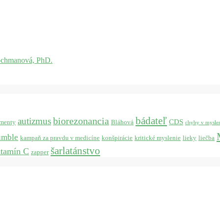
ochmanová, PhD.
bádateľ
biorezonancia
autizmus
CDS
menty
Bláhová
chyby v mysle
umble
kampaň za pravdu v medicíne
konšpirácie
kritické myslenie
lieky
liečba
šarlatánstvo
itamín C
zapper