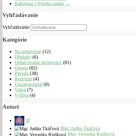
Rakovina v Petriho miske
→
Vyhľadávanie
Vyhľadávanie
Kategórie
Na pobavenie
(12)
Obrázky
(6)
Odhaľovanie nezmyslov
(81)
Osveta
(82)
Paveda
(38)
Recenzie
(4)
Uncategorized
(8)
Videá
(7)
Výživa
(4)
Autori
IP
Mgr. Judita Tkáčová
Mgr. Veronika Rjašková