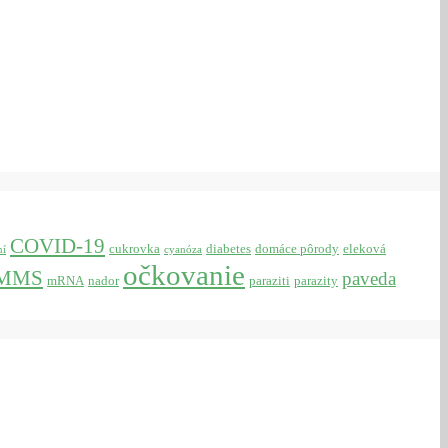
COVID-19
cukrovka
diabetes
domáce pôrody
eleková
ní
cyanóza
očkovanie
MMS
paveda
mRNA
nador
paraziti
parazity