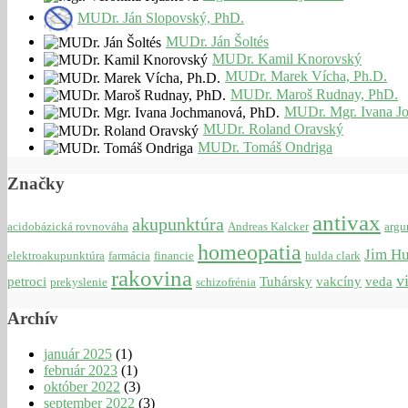
MUDr. Ján Slopovský, PhD.
MUDr. Ján Šoltés
MUDr. Kamil Knorovský
MUDr. Marek Vícha, Ph.D.
MUDr. Maroš Rudnay, PhD.
MUDr. Mgr. Ivana J
MUDr. Roland Oravský
MUDr. Tomáš Ondriga
Značky
antivax
akupunktúra
acidobázická rovnováha
Andreas Kalcker
argu
homeopatia
Jim H
elektroakupunktúra
farmácia
financie
hulda clark
rakovina
v
petroci
Tuhársky
vakcíny
veda
prekyslenie
schizofrénia
Archív
január 2025
(1)
február 2023
(1)
október 2022
(3)
september 2022
(3)