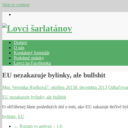
Skip to content
Domov
O nás
Kontaktný formulár
Podobné stránky
Lovci na Facebooku
EU nezakazuje bylinky, ale bullshit
Mgr. Veronika Rjašková
7. októbra 2013
8. decembra 2013
Odhaľovan
EU nezakazuje bylinky, ale bullshit
O obľúbenej fáme posledných dní o tom, ako EU zakazuje liečivé by
bylinke
,
EU
←
Rozum vs antivax – 1:0