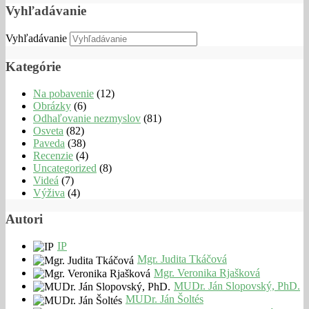
Vyhľadávanie
Vyhľadávanie
Kategórie
Na pobavenie
(12)
Obrázky
(6)
Odhaľovanie nezmyslov
(81)
Osveta
(82)
Paveda
(38)
Recenzie
(4)
Uncategorized
(8)
Videá
(7)
Výživa
(4)
Autori
IP
Mgr. Judita Tkáčová
Mgr. Veronika Rjašková
MUDr. Ján Slopovský, PhD.
MUDr. Ján Šoltés