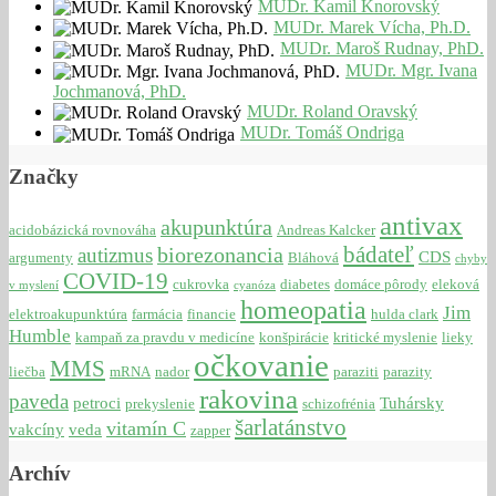
MUDr. Kamil Knorovský
MUDr. Marek Vícha, Ph.D.
MUDr. Maroš Rudnay, PhD.
MUDr. Mgr. Ivana
Jochmanová, PhD.
MUDr. Roland Oravský
MUDr. Tomáš Ondriga
Značky
antivax
akupunktúra
acidobázická rovnováha
Andreas Kalcker
bádateľ
biorezonancia
autizmus
CDS
argumenty
Bláhová
chyby
COVID-19
cukrovka
diabetes
domáce pôrody
eleková
v myslení
cyanóza
homeopatia
Jim
elektroakupunktúra
farmácia
financie
hulda clark
Humble
kampaň za pravdu v medicíne
konšpirácie
kritické myslenie
lieky
očkovanie
MMS
liečba
mRNA
nador
paraziti
parazity
rakovina
paveda
petroci
Tuhársky
prekyslenie
schizofrénia
šarlatánstvo
vitamín C
vakcíny
veda
zapper
Archív