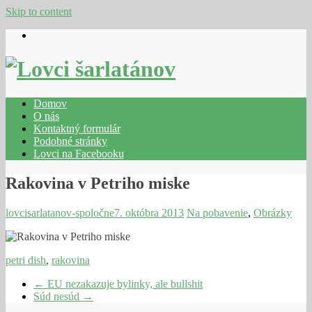
Skip to content
Domov
O nás
Kontaktný formulár
Podobné stránky
Lovci na Facebooku
Rakovina v Petriho miske
lovcisarlatanov-spoločne
7. októbra 2013
Na pobavenie
,
Obrázky
petri dish
,
rakovina
←
EU nezakazuje bylinky, ale bullshit
Súd nesúd
→