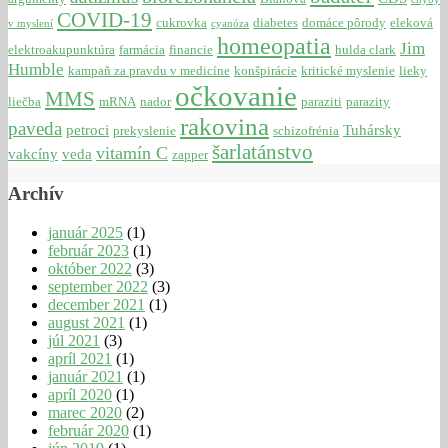
COVID-19
cukrovka
diabetes
domáce pôrody
eleková
v myslení
cyanóza
homeopatia
Jim
elektroakupunktúra
farmácia
financie
hulda clark
Humble
kampaň za pravdu v medicíne
konšpirácie
kritické myslenie
lieky
očkovanie
MMS
liečba
mRNA
nador
paraziti
parazity
rakovina
paveda
petroci
Tuhársky
prekyslenie
schizofrénia
šarlatánstvo
vitamín C
vakcíny
veda
zapper
Archív
január 2025
(1)
február 2023
(1)
október 2022
(3)
september 2022
(3)
december 2021
(1)
august 2021
(1)
júl 2021
(3)
apríl 2021
(1)
január 2021
(1)
apríl 2020
(1)
marec 2020
(2)
február 2020
(1)