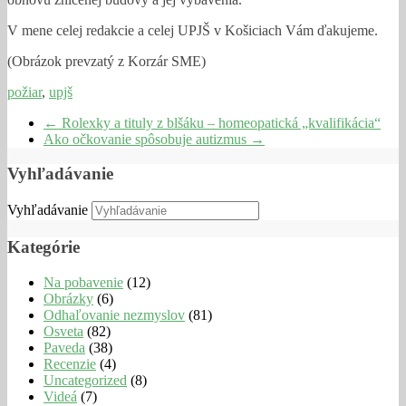
V mene celej redakcie a celej UPJŠ v Košiciach Vám ďakujeme.
(Obrázok prevzatý z Korzár SME)
požiar
,
upjš
←
Rolexky a tituly z blšáku – homeopatická „kvalifikácia“
Ako očkovanie spôsobuje autizmus
→
Vyhľadávanie
Vyhľadávanie
Kategórie
Na pobavenie
(12)
Obrázky
(6)
Odhaľovanie nezmyslov
(81)
Osveta
(82)
Paveda
(38)
Recenzie
(4)
Uncategorized
(8)
Videá
(7)