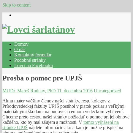
Skip to content
Domov
O nás
Kontaktný formulár
Podobné stránky
Lovci na Facebooku
Prosba o pomoc pre UPJŠ
MUDr. Maroš Rudnay, PhD.
11. decembra 2016
Uncategorized
Almu mater vačšiny členov našej stránky, resp. kolegov z
Prírodovedeckej fakulty UPJŠ postihol v piatok požiar s veľkými
materiálnymi škodami na budove a cennom vedeckom vybavení.
Chceme preto cestou našej stránky požiadať o pomoc pri jej obnove
každého, kto by mal záujem a možnosti. V
tomto vylhásení na
stránke UPJŠ
nájdete informácie ako a kam je možné prispieť na
obnovu zničenej budovy a jej vybavenia.