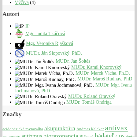
Výživa
(4)
Autori
IP
Mgr. Judita Tkáčová
Mgr. Veronika Rjašková
MUDr. Ján Slopovský, PhD.
MUDr. Ján Šoltés
MUDr. Kamil Knorovský
MUDr. Marek Vícha, Ph.D.
MUDr. Maroš Rudnay, PhD.
MUDr. Mgr. Ivana
Jochmanová, PhD.
MUDr. Roland Oravský
MUDr. Tomáš Ondriga
Značky
antivax
akupunktúra
acidobázická rovnováha
Andreas Kalcker
bádateľ
biorezonancia
autizmus
CDS
argumenty
Bláhová
chyby