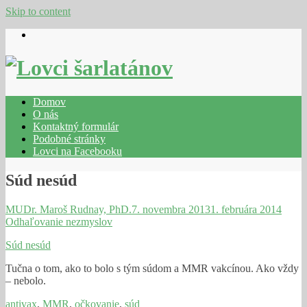
Skip to content
Domov
O nás
Kontaktný formulár
Podobné stránky
Lovci na Facebooku
Súd nesúd
MUDr. Maroš Rudnay, PhD.
7. novembra 2013
1. februára 2014
Odhaľovanie nezmyslov
Súd nesúd
Tučna o tom, ako to bolo s tým súdom a MMR vakcínou. Ako vždy
– nebolo.
antivax
,
MMR
,
očkovanie
,
súd