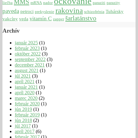
očkovanie
MMS
liečba
mRNA
nador
paraziti
parazity
rakovina
paveda
petroci
Tuhársky
prekyslenie
schizofrénia
šarlatánstvo
vitamín C
vakcíny
veda
zapper
Archív
január 2025
(1)
február 2023
(1)
október 2022
(3)
september 2022
(3)
december 2021
(1)
august 2021
(1)
júl 2021
(3)
apríl 2021
(1)
január 2021
(1)
apríl 2020
(1)
marec 2020
(2)
február 2020
(1)
jún 2019
(1)
február 2019
(1)
jún 2018
(2)
júl 2017
(1)
apríl 2017
(6)
február 2017
(1)