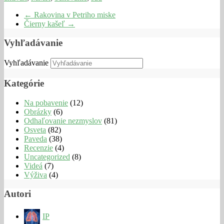
←
Rakovina v Petriho miske
Čierny kašeľ
→
Vyhľadávanie
Vyhľadávanie
Kategórie
Na pobavenie
(12)
Obrázky
(6)
Odhaľovanie nezmyslov
(81)
Osveta
(82)
Paveda
(38)
Recenzie
(4)
Uncategorized
(8)
Videá
(7)
Výživa
(4)
Autori
IP