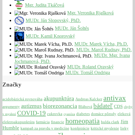
Mgr. Judita Tkáčová
Mgr. Veronika Rjašková
MUDr. Ján Slopovský, PhD.
MUDr. Ján Šoltés
MUDr. Kamil Knorovský
MUDr. Marek Vícha, Ph.D.
MUDr. Maroš Rudnay, PhD.
MUDr. Mgr. Ivana
Jochmanová, PhD.
MUDr. Roland Oravský
MUDr. Tomáš Ondriga
Značky
antivax
akupunktúra
acidobázická rovnováha
Andreas Kalcker
bádateľ
biorezonancia
autizmus
CDS
argumenty
Bláhová
chyby
COVID-19
cukrovka
diabetes
domáce pôrody
eleková
v myslení
cyanóza
homeopatia
Jim
elektroakupunktúra
farmácia
financie
hulda clark
Humble
kampaň za pravdu v medicíne
konšpirácie
kritické myslenie
lieky