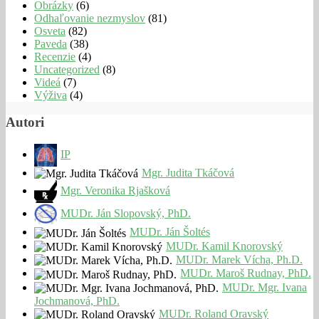
Obrázky
(6)
Odhaľovanie nezmyslov
(81)
Osveta
(82)
Paveda
(38)
Recenzie
(4)
Uncategorized
(8)
Videá
(7)
Výživa
(4)
Autori
IP
Mgr. Judita Tkáčová
Mgr. Veronika Rjašková
MUDr. Ján Slopovský, PhD.
MUDr. Ján Šoltés
MUDr. Kamil Knorovský
MUDr. Marek Vícha, Ph.D.
MUDr. Maroš Rudnay, PhD.
MUDr. Mgr. Ivana
Jochmanová, PhD.
MUDr. Roland Oravský