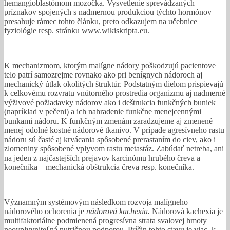
hemangioblastómom mozočka. Vysvetlenie sprevádzaných
príznakov spojených s nadmernou produkciou týchto hormónov
presahuje rámec tohto článku, preto odkazujem na učebnice
fyziológie resp. stránku www.wikiskripta.eu.
K mechanizmom, ktorým malígne nádory poškodzujú pacientove
telo patrí samozrejme rovnako ako pri benígnych nádoroch aj
mechanický útlak okolitých štruktúr. Podstatným dielom prispievajú
k celkovému rozvratu vnútorného prostredia organizmu aj nadmerné
výživové požiadavky nádorov ako i deštrukcia funkčných buniek
(napríklad v pečeni) a ich nahradenie funkčne menejcennými
bunkami nádoru. K funkčným zmenám zaradzujeme aj zmenené
menej odolné kostné nádorové tkanivo. V prípade agresívneho rastu
nádoru sú časté aj krvácania spôsobené prerastaním do ciev, ako i
zlomeniny spôsobené vplyvom rastu metastáz. Zabúdať netreba, ani
na jeden z najčastejších prejavov karcinómu hrubého čreva a
konečníka – mechanická obštrukcia čreva resp. konečníka.
Významným systémovým následkom rozvoja malígneho
nádorového ochorenia je
nádorová kachexia.
Nádorová kachexia je
multifaktoriálne podmienená progresívna strata svalovej hmoty
neovplyvniteľná nutričnou podporou. Príčin tohto stavu je viac, k