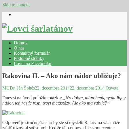
Skip to content
Domov
O nás
Kontaktný formulár
Podobné stránky
Lovci na Facebooku
Rakovina II. – Ako nám nádor ubližuje?
MUDr. Ján Šoltés
22. decembra 2014
22. decembra 2014
Osveta
Dnes si na úvod položím otázku:
„No dobre, mám benígny/malígny
nádor, ten rastie resp. tvorí metastázy. Ale ako ma zabije?“
Odpoveď je stručnejšia ako by ste si mysleli. Rakovina vás môže
zabiť rôznymi spôsobmi. Keďže táto odpoveď je stopercentne