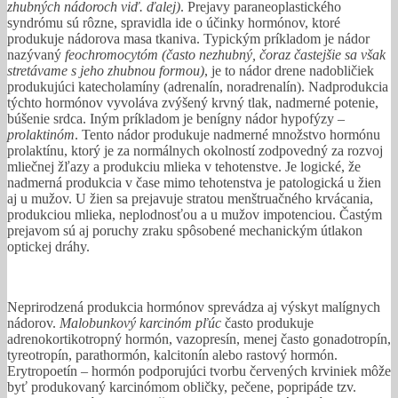
zhubných nádoroch viď. ďalej)
. Prejavy paraneoplastického
syndrómu sú rôzne, spravidla ide o účinky hormónov, ktoré
produkuje nádorova masa tkaniva. Typickým príkladom je nádor
nazývaný
feochromocytóm (často nezhubný, čoraz častejšie sa však
stretávame s jeho zhubnou formou)
, je to nádor drene nadobličiek
produkujúci katecholamíny (adrenalín, noradrenalín). Nadprodukcia
týchto hormónov vyvoláva zvýšený krvný tlak, nadmerné potenie,
búšenie srdca. Iným príkladom je benígny nádor hypofýzy –
prolaktinóm
. Tento nádor produkuje nadmerné množstvo hormónu
prolaktínu, ktorý je za normálnych okolností zodpovedný za rozvoj
mliečnej žľazy a produkciu mlieka v tehotenstve. Je logické, že
nadmerná produkcia v čase mimo tehotenstva je patologická u žien
aj u mužov. U žien sa prejavuje stratou menštruačného krvácania,
produkciou mlieka, neplodnosťou a u mužov impotenciou. Častým
prejavom sú aj poruchy zraku spôsobené mechanickým útlakon
optickej dráhy.
Neprirodzená produkcia hormónov sprevádza aj výskyt malígnych
nádorov.
Malobunkový karcinóm pľúc
často produkuje
adrenokortikotropný hormón, vazopresín, menej často gonadotropín,
tyreotropín, parathormón, kalcitonín alebo rastový hormón.
Erytropoetín – hormón podporujúci tvorbu červených krviniek môže
byť produkovaný karcinómom obličky, pečene, popripáde tzv.