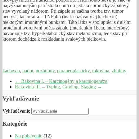
najvýznamnejším patrí strata chuti do jedla a chronický zápalový
stav vyvolaný nádorom. Pri zápale sa začína tvorba tzv. tumor
necrosis factor alfa – TNFalfa (inak nazývaný aj kachexín)
niektorými imunitnými bunkami. Táto látka v spolupráci s ďalšími
proteínmi tvorenými počas zápalu (interleukín 1beta, interferóny)
navodzuje tzv. hyperkatabolický stav metabolizmu, teda stav pri
ktorom dochádza k rozkladaniu svalových bielkovín.
kachexia
,
nador
,
nezhubny
,
paraneoplasticky
,
rakovina
,
zhubny
←
Rakovina I. – Karcinogény a karcinogenéza
Rakovina III. – Typing, Grading, Staging
→
Vyhľadávanie
Vyhľadávanie
Kategórie
Na pobavenie
(12)