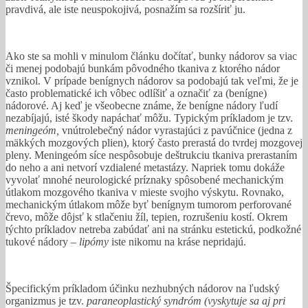
pravdivá, ale iste neuspokojivá, posnažím sa rozšíriť ju.
Ako ste sa mohli v minulom článku dočítať, bunky nádorov sa viac
či menej podobajú bunkám pôvodného tkaniva z ktorého nádor
vznikol. V prípade benígnych nádorov sa podobajú tak veľmi, že je
často problematické ich vôbec odlíšiť a označiť za (benígne)
nádorové. Aj keď je všeobecne známe, že benígne nádory ľudí
nezabíjajú, isté škody napáchať môžu. Typickým príkladom je tzv.
meningeóm,
vnútrolebečný nádor vyrastajúci z pavúčnice (jedna z
mäkkých mozgových plien), ktorý často prerastá do tvrdej mozgovej
pleny. Meningeóm síce nespôsobuje deštrukciu tkaniva prerastaním
do neho a ani netvorí vzdialené metastázy. Napriek tomu dokáže
vyvolať mnohé neurologické príznaky spôsobené mechanickým
útlakom mozgového tkaniva v mieste svojho výskytu. Rovnako,
mechanickým útlakom môže byť benígnym tumorom perforované
črevo, môže dôjsť k stlačeniu žíl, tepien, rozrušeniu kostí. Okrem
týchto príkladov netreba zabúdať ani na stránku estetickú, podkožné
tukové nádory –
lipómy
iste nikomu na kráse nepridajú.
Špecifickým príkladom účinku nezhubných nádorov na ľudský
organizmus je tzv.
paraneoplastický syndróm (vyskytuje sa aj pri