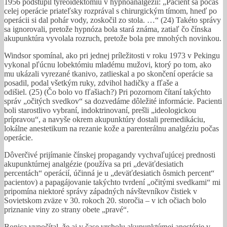
1956 podstúpil tyreoidektómiu v hypnoanalgézii: „Pacient sa počas
celej operácie priateľsky rozprával s chirurgickým tímom, hneď po
operácii si dal pohár vody, zoskočil zo stola. …“ (24) Takéto správy
sa ignorovali, pretože hypnóza bola stará známa, zatiaľ čo čínska
akupunktúra vyvolala rozruch, pretože bola pre mnohých novinkou.
Windsor spomínal, ako pri jednej príležitosti v roku 1973 v Pekingu
vykonal pľúcnu lobektómiu mladému mužovi, ktorý po tom, ako
mu ukázali vyrezané tkanivo, zatlieskal a po skončení operácie sa
posadil, podal všetkým ruky, zdvihol hadičky a fľaše a
odišiel. (25) (Čo bolo vo fľašiach?) Pri pozornom čítaní takýchto
správ „očitých svedkov“ sa dozvedáme dôležité informácie. Pacienti
boli starostlivo vybraní, indoktrinovaní, prešli „ideologickou
prípravou“, a navyše okrem akupunktúry dostali premedikáciu,
lokálne anestetikum na rezanie kože a parenterálnu analgéziu počas
operácie.
Dôverčivé prijímanie čínskej propagandy vychvaľujúcej prednosti
akupunktúrnej analgézie (používa sa pri „deväťdesiatich
percentách“ operácií, účinná je u „deväťdesiatich ôsmich percent“
pacientov) a papagájovanie takýchto tvrdení „očitými svedkami“ mi
pripomína niektoré správy západných návštevníkov čistiek v
Sovietskom zväze v 30. rokoch 20. storočia – v ich očiach bolo
priznanie viny zo strany obete „pravé“.
Bonica vypočítal, že aj v čase vrcholu akupunktúrnej anestézie v