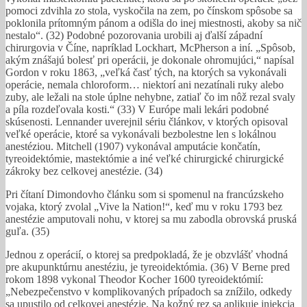
pomoci zdvihla zo stola, vyskočila na zem, po čínskom spôsobe sa
poklonila prítomným pánom a odišla do inej miestnosti, akoby sa nič
nestalo“. (32) Podobné pozorovania urobili aj ďalší západní
chirurgovia v Číne, napríklad Lockhart, McPherson a iní. „Spôsob,
akým znášajú bolesť pri operácii, je dokonale ohromujúci,“ napísal
Gordon v roku 1863, „veľká časť tých, na ktorých sa vykonávali
operácie, nemala chloroform… niektorí ani nezatínali ruky alebo
zuby, ale ležali na stole úplne nehybne, zatiaľ čo im nôž rezal svaly
a píla rozdeľovala kosti.“ (33) V Európe mali lekári podobné
skúsenosti. Lennander uverejnil sériu článkov, v ktorých opisoval
veľké operácie, ktoré sa vykonávali bezbolestne len s lokálnou
anestéziou. Mitchell (1907) vykonával amputácie končatín,
tyreoidektómie, mastektómie a iné veľké chirurgické chirurgické
zákroky bez celkovej anestézie. (34)
Pri čítaní Dimondovho článku som si spomenul na francúzskeho
vojaka, ktorý zvolal „Vive la Nation!“, keď mu v roku 1793 bez
anestézie amputovali nohu, v ktorej sa mu zabodla obrovská pruská
guľa. (35)
Jednou z operácií, o ktorej sa predpokladá, že je obzvlášť vhodná
pre akupunktúrnu anestéziu, je tyreoidektómia. (36) V Berne pred
rokom 1898 vykonal Theodor Kocher 1600 tyreoidektómií:
„Nebezpečenstvo v komplikovaných prípadoch sa znížilo, odkedy
sa upustilo od celkovej anestézie. Na kožný rez sa aplikuje injekcia