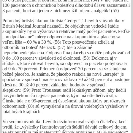
100 pacientoch s chronickou bolesťou dlhodobú úľavu zaznamenali
3 pacienti, hoci ani jeden z nich neznížil príjem analgetík! (55)
Popredný britský akupunkturista George T. Lewith v úvodníku v
British Medical Journal naznačil, že objektívne vedecké štúdie
akupunktúry by si vyžadovali relatívne malý počet pacientov, keďže
„predpokladané“ miery odpovede na akupunktúru a placebo sa
veľmi líšia – 60 % a 30 %. (56) Toto presvedčenie zdieľa aj
odborník na bolesť Melzack. (57) Ide o zásadné
nepochopenie placeba. Odpoveď na placebo sa môže pohybovať od
0 do 100 percent v závislosti od okolností. (58) Dokonca aj v
štúdiách, ktoré citoval Lewith, sa odpoveď na placebo pohybovala
od 0 do 70 percent. Priemerná odpoveď 30 percent sa vzťahuje na
bežné placebo. Je známe, že placebo reakcia na nové „terapie“ je
spočiatku v správach nadšencov rádovo 70 až 90 percent a postupne
klesá na 30 až 40 percent základnej hodnoty v správach
skeptikov. (59) Preto Trousseau radil lekárskym učňom, aby liečili
novým liekom čo najviac pacientov, kým má ešte liečivú silu.
Čínske údaje o 99-percentnej úspešnosti akupunktúry pri rôznych
ochoreniach (60) sú vymyslené a na úrovni volebných výsledkov v
totalitných krajinách.
Vo svojom úvodníku Lewith dezinformoval svojich čitateľov, keď
tvrdil, že „výsledky [kontrolovaných štúdií] dávajú celkový dojem,
že akupunktúra má analgetický účinok približne u 60 % pacientov“.