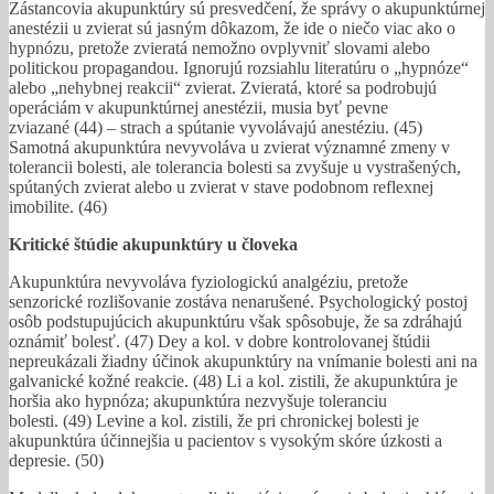
Zástancovia akupunktúry sú presvedčení, že správy o akupunktúrnej
anestézii u zvierat sú jasným dôkazom, že ide o niečo viac ako o
hypnózu, pretože zvieratá nemožno ovplyvniť slovami alebo
politickou propagandou. Ignorujú rozsiahlu literatúru o „hypnóze“
alebo „nehybnej reakcii“ zvierat. Zvieratá, ktoré sa podrobujú
operáciám v akupunktúrnej anestézii, musia byť pevne
zviazané (44) – strach a spútanie vyvolávajú anestéziu. (45)
Samotná akupunktúra nevyvoláva u zvierat významné zmeny v
tolerancii bolesti, ale tolerancia bolesti sa zvyšuje u vystrašených,
spútaných zvierat alebo u zvierat v stave podobnom reflexnej
imobilite. (46)
Kritické štúdie akupunktúry u človeka
Akupunktúra nevyvoláva fyziologickú analgéziu, pretože
senzorické rozlišovanie zostáva nenarušené. Psychologický postoj
osôb podstupujúcich akupunktúru však spôsobuje, že sa zdráhajú
oznámiť bolesť. (47) Dey a kol. v dobre kontrolovanej štúdii
nepreukázali žiadny účinok akupunktúry na vnímanie bolesti ani na
galvanické kožné reakcie. (48) Li a kol. zistili, že akupunktúra je
horšia ako hypnóza; akupunktúra nezvyšuje toleranciu
bolesti. (49) Levine a kol. zistili, že pri chronickej bolesti je
akupunktúra účinnejšia u pacientov s vysokým skóre úzkosti a
depresie. (50)