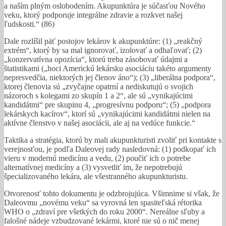
a naším plným oslobodením. Akupunktúra je súčasťou Nového
veku, ktorý podporuje integrálne zdravie a rozkvet našej
ľudskosti.“ (86)
Dale rozlíšil päť postojov lekárov k akupunktúre: (1) „reakčný
extrém“, ktorý by sa mal ignorovať, izolovať a odhaľovať; (2)
„konzervatívna opozícia“, ktorú treba zásobovať údajmi a
štatistikami („hoci Americkú lekársku asociáciu takéto argumenty
nepresvedčia, niektorých jej členov áno“); (3) „liberálna podpora“,
ktorej členovia sú „zvyčajne opatrní a nediskutujú o svojich
názoroch s kolegami zo skupín 1 a 2“, ale sú „vynikajúcimi
kandidátmi“ pre skupinu 4, „progresívnu podporu“; (5) „podpora
lekárskych kacírov“, ktorí sú „vynikajúcimi kandidátmi nielen na
aktívne členstvo v našej asociácii, ale aj na vedúce funkcie.“
Taktika a stratégia, ktorú by mali akupunkturisti zvoliť pri kontakte s
verejnosťou, je podľa Daleovej rady nasledovná: (1) podkopať ich
vieru v modernú medicínu a vedu, (2) poučiť ich o potrebe
alternatívnej medicíny a (3) vysvetliť im, že nepotrebujú
špecializovaného lekára, ale všestranného akupunkturistu.
Otvorenosť tohto dokumentu je odzbrojujúca. Všimnime si však, že
Daleovmu „novému veku“ sa vyrovná len spasiteľská rétorika
WHO o „zdraví pre všetkých do roku 2000“. Nereálne sľuby a
falošné nádeje vzbudzované lekármi, ktoré nie sú o nič menej