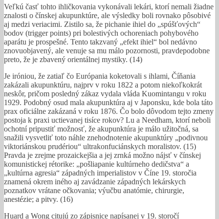
Veľkú časť tohto ihličkovania vykonávali lekári, ktorí nemali žiadne
znalosti o čínskej akupunktúre, ale výsledky boli rovnako pôsobivé
aj medzi veriacimi. Zistilo sa, že pichanie ihiel do „spúšťových“
bodov (trigger points) pri bolestivých ochoreniach pohybového
aparátu je prospešné. Tento takzvaný „efekt ihiel“ bol nedávno
znovuobjavený, ale venuje sa mu málo pozornosti, pravdepodobne
preto, že je zbavený orientálnej mystiky. (14)
Je iróniou, že zatiaľ čo Európania koketovali s ihlami, Číňania
zakázali akupunktúru, najprv v roku 1822 a potom niekoľkokrát
neskôr, pričom posledný zákaz vydala vláda Kuomintangu v roku
1929. Podobný osud mala akupunktúra aj v Japonsku, kde bola táto
prax oficiálne zakázaná v roku 1876. Čo bolo dôvodom tejto zmeny
postoja k praxi uctievanej tisíce rokov? Lu a Needham, ktorí neboli
ochotní pripustiť možnosť, že akupunktúra je málo užitočná, sa
snažili vysvetliť toto náhle znehodnotenie akupunktúry „podivnou
viktoriánskou prudériou“ ultrakonfuciánskych moralistov. (15)
Pravda je zrejme prozaickejšia a jej zrnká možno nájsť v čínskej
komunistickej rétorike: „pošliapanie kultúrneho dedičstva“ a
„kultúrna agresia“ západných imperialistov v Číne 19. storočia
znamená okrem iného aj zavádzanie západných lekárskych
poznatkov vrátane očkovania; výučbu anatómie, chirurgie,
anestézie; a pitvy. (16)
Huard a Wong citujú zo zápisnice napísanej v 19. storočí