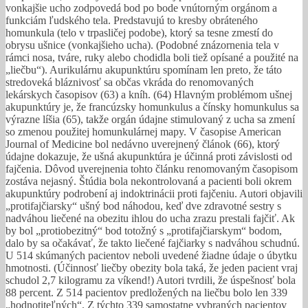
vonkajšie ucho zodpovedá bod po bode vnútorným orgánom a
funkciám ľudského tela. Predstavujú to kresby obráteného
homunkula (telo v trpasličej podobe), ktorý sa tesne zmestí do
obrysu ušnice (vonkajšieho ucha). (Podobné znázornenia tela v
rámci nosa, tváre, ruky alebo chodidla boli tiež opísané a použité na
„liečbu“). Aurikulárnu akupunktúru spomínam len preto, že táto
stredoveká bláznivosť sa občas vkráda do renomovaných
lekárskych časopisov (63) a kníh. (64) Hlavným problémom ušnej
akupunktúry je, že francúzsky homunkulus a čínsky homunkulus sa
výrazne líšia (65), takže orgán údajne stimulovaný z ucha sa zmení
so zmenou použitej homunkulárnej mapy. V časopise American
Journal of Medicine bol nedávno uverejnený článok (66), ktorý
údajne dokazuje, že ušná akupunktúra je účinná proti závislosti od
fajčenia. Dôvod uverejnenia tohto článku renomovaným časopisom
zostáva nejasný. Štúdia bola nekontrolovaná a pacienti boli okrem
akupunktúry podrobení aj indoktrinácii proti fajčeniu. Autori objavili
„protifajčiarsky“ ušný bod náhodou, keď dve zdravotné sestry s
nadváhou liečené na obezitu ihlou do ucha zrazu prestali fajčiť. Ak
by bol „protiobezitný“ bod totožný s „protifajčiarskym“ bodom,
dalo by sa očakávať, že takto liečené fajčiarky s nadváhou schudnú.
U 514 skúmaných pacientov neboli uvedené žiadne údaje o úbytku
hmotnosti. (Účinnosť liečby obezity bola taká, že jeden pacient vraj
schudol 2,7 kilogramu za víkend!) Autori tvrdili, že úspešnosť bola
88 percent. Z 514 pacientov predložených na liečbu bolo len 339
„hodnotiteľných“. Z týchto 339 samostatne vybraných pacientov