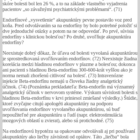
skóre bolesti bol len 26 %, a to na základe vlastného vyjadrenia
pacientov „so závažnými psychiatrickými problémami“. (71)
Endorfínové „vysvetlenie“ akupunktúry pevne postavilo voz pred
koňa. Pred odvolávaním sa na endorfíny by bolo potrebné položiť si
dve jednoduché otázky a potom na ne odpovedať. Po prvé, súvisia
endorfíny s klinickou bolesťou? Po druhé, uvoľňuje akupunktúra
endorfíny?
Neexistuje dobrý dôkaz, že úľava od bolesti vyvolaná akupunktúrou
je sprostredkovaná uvoľňovaním endorfínov. (72) Neexistuje žiadna
korelácia medzi hladinou endorfínov v plazme a bolesťou; dokonca
ani pacienti s hladinou Beta-endorfínu 300-600-krát vyššou ako je
norma nemali zhoršenú citlivosť na bolesť. (73) Intravenózne
injekcie Beta-endorfínu nemajú u človeka žiadny analgetický
účinok. (74) (Poznámka prekladateľa: Beta-endorfín má významný
analgetický účinok v nervovom systéme. Výskum súvislosti bolesti s
hladinou Beta-endorfínu v krvi priniesol zmiešané výsledky.) Štúdie,
ktoré zvyčajne citujú apologéti akupunktúry na podporu
uvoľňovania endorfínov vyvolaného akupunktúrou, sú buď
nepoužiteľné pre akupunktúru u ľudí (napr. elektrostimulácia
mozgových oblastí u zvierat), alebo sú protichodné. (75)
Na endorfínovú hypotézu sa opakovane odvolávali aj pri používaní
akupunktúry ako liečby závislosti od opiátov. Táto „liečba“ bola