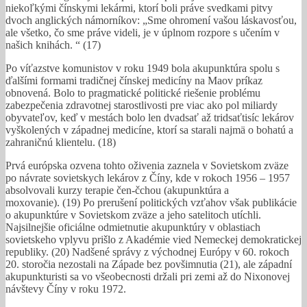
niekoľkými čínskymi lekármi, ktorí boli práve svedkami pitvy
dvoch anglických námorníkov: „Sme ohromení vašou láskavosťou,
ale všetko, čo sme práve videli, je v úplnom rozpore s učením v
našich knihách. “ (17)
Po víťazstve komunistov v roku 1949 bola akupunktúra spolu s
ďalšími formami tradičnej čínskej medicíny na Maov príkaz
obnovená. Bolo to pragmatické politické riešenie problému
zabezpečenia zdravotnej starostlivosti pre viac ako pol miliardy
obyvateľov, keď v mestách bolo len dvadsať až tridsaťtisíc lekárov
vyškolených v západnej medicíne, ktorí sa starali najmä o bohatú a
zahraničnú klientelu. (18)
Prvá európska ozvena tohto oživenia zaznela v Sovietskom zväze
po návrate sovietskych lekárov z Číny, kde v rokoch 1956 – 1957
absolvovali kurzy terapie čen-čchou (akupunktúra a
moxovanie). (19) Po prerušení politických vzťahov však publikácie
o akupunktúre v Sovietskom zväze a jeho satelitoch utíchli.
Najsilnejšie oficiálne odmietnutie akupunktúry v oblastiach
sovietskeho vplyvu prišlo z Akadémie vied Nemeckej demokratickej
republiky. (20) Nadšené správy z východnej Európy v 60. rokoch
20. storočia nezostali na Západe bez povšimnutia (21), ale západní
akupunkturisti sa vo všeobecnosti držali pri zemi až do Nixonovej
návštevy Číny v roku 1972.