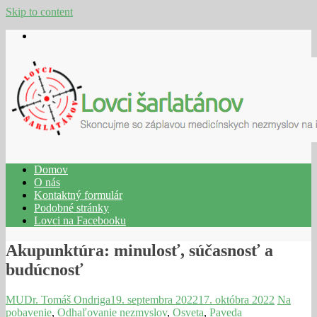
Skip to content
Domov
O nás
Kontaktný formulár
Podobné stránky
Lovci na Facebooku
Akupunktúra: minulosť, súčasnosť a
budúcnosť
MUDr. Tomáš Ondriga
19. septembra 2022
17. októbra 2022
Na
pobavenie
,
Odhaľovanie nezmyslov
,
Osveta
,
Paveda