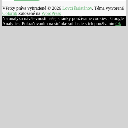
Všetky práva vyhradené © 2026
Lovci šarlatánov
. Téma vytvorená
Colorlib
Založené na
WordPress
Na analýzu návštevnosti našej stránky používame cookies - Google
Analytics. Pokračovaním na stránke súhlasite s ich používaním
Ok