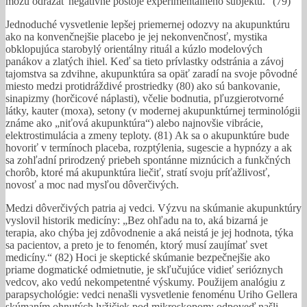
môžu odrážať negatívne postoje experimentálneho subjektu.“ (79)
Jednoduché vysvetlenie lepšej priemernej odozvy na akupunktúru
ako na konvenčnejšie placebo je jej nekonvenčnosť, mystika
obklopujúca starobylý orientálny rituál a kúzlo modelových
panákov a zlatých ihiel. Keď sa tieto prívlastky odstránia a závoj
tajomstva sa zdvihne, akupunktúra sa opäť zaradí na svoje pôvodné
miesto medzi protidráždivé prostriedky (80) ako sú bankovanie,
sinapizmy (horčicové náplasti), včelie bodnutia, pľuzgierotvorné
látky, kauter (moxa), setony (v modernej akupunktúrnej terminológii
známe ako „niťová akupunktúra“) alebo najnovšie vibrácie,
elektrostimulácia a zmeny teploty. (81) Ak sa o akupunktúre bude
hovoriť v termínoch placeba, rozptýlenia, sugescie a hypnózy a ak
sa zohľadní prirodzený priebeh spontánne miznúcich a funkčných
chorôb, ktoré má akupunktúra liečiť, stratí svoju príťažlivosť,
novosť a moc nad mysľou dôverčivých.
Medzi dôverčivých patria aj vedci. Výzvu na skúmanie akupunktúry
vyslovil historik medicíny: „Bez ohľadu na to, aká bizarná je
terapia, ako chýba jej zdôvodnenie a aká neistá je jej hodnota, týka
sa pacientov, a preto je to fenomén, ktorý musí zaujímať svet
medicíny.“ (82) Hoci je skeptické skúmanie bezpečnejšie ako
priame dogmatické odmietnutie, je skľučujúce vidieť serióznych
vedcov, ako vedú nekompetentné výskumy. Použijem analógiu z
parapsychológie: vedci nenašli vysvetlenie fenoménu Uriho Gellera
skúmaním ohnutých lyžičiek pod mikroskopom; odpoveď našli