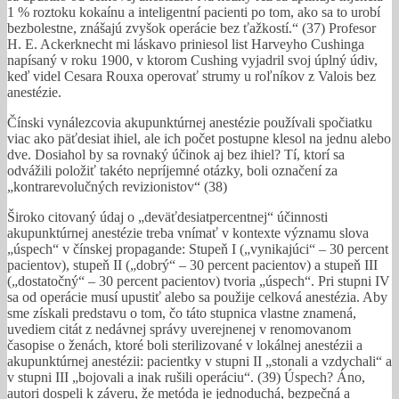
1 % roztoku kokaínu a inteligentní pacienti po tom, ako sa to urobí
bezbolestne, znášajú zvyšok operácie bez ťažkostí.“ (37) Profesor
H. E. Ackerknecht mi láskavo priniesol list Harveyho Cushinga
napísaný v roku 1900, v ktorom Cushing vyjadril svoj úplný údiv,
keď videl Cesara Rouxa operovať strumy u roľníkov z Valois bez
anestézie.
Čínski vynálezcovia akupunktúrnej anestézie používali spočiatku
viac ako päťdesiat ihiel, ale ich počet postupne klesol na jednu alebo
dve. Dosiahol by sa rovnaký účinok aj bez ihiel? Tí, ktorí sa
odvážili položiť takéto nepríjemné otázky, boli označení za
„kontrarevolučných revizionistov“ (38)
Široko citovaný údaj o „deväťdesiatpercentnej“ účinnosti
akupunktúrnej anestézie treba vnímať v kontexte významu slova
„úspech“ v čínskej propagande: Stupeň I („vynikajúci“ – 30 percent
pacientov), stupeň II („dobrý“ – 30 percent pacientov) a stupeň III
(„dostatočný“ – 30 percent pacientov) tvoria „úspech“. Pri stupni IV
sa od operácie musí upustiť alebo sa použije celková anestézia. Aby
sme získali predstavu o tom, čo táto stupnica vlastne znamená,
uvediem citát z nedávnej správy uverejnenej v renomovanom
časopise o ženách, ktoré boli sterilizované v lokálnej anestézii a
akupunktúrnej anestézii: pacientky v stupni II „stonali a vzdychali“ a
v stupni III „bojovali a inak rušili operáciu“. (39) Úspech? Áno,
autori dospeli k záveru, že metóda je jednoduchá, bezpečná a