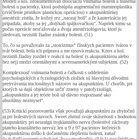
Modell a kol. zdokumentovali disociáciu vnímania bolesti a hlásenia
bolesti u pacientky, ktorá podstúpila augmentačnú mammoplastiku
(zväčšenie prsníkov plastickou operáciou) v akupunktúrnej
anestézii: zistila, že kožný rez „naozaj bolí“ a že kauterizácia jej
pripadala, akoby sa jej „dotýkali spájkovačkou“. Napriek tomu sa
počas operácie nesťažovala a dvaja anestéziológovia, ktorí ju
sledovali, nezistili žiadne známky bolesti. (51)
To, čo sa považovalo za „stoicizmus“ čínskych pacientov tvárou v
tvár bolesti, bola ich príprava a nie rasová reakcia. Knox a kol.
nezistili žiadny rozdiel v reakcii na bolesť (s akupunktúrou alebo
bez nej) medzi orientálnymi a severoamerickými subjektmi. (52)
Komplexnosť vnímania bolesti a ťažkosti s oddelením
psychologických a fyziologických zložiek sú hlavnými dôvodmi
pretrvávania iracionálnych názorov na akupunktúru. U chorôb, pri
ktorých sa dajú objektívne určiť zmeny v patofyziológii,
„akupunktúra a jej teórie boli už dávno rozpoznané ako
absolútny nezmysel“.
(53) Kritickí pozorovatelia však považujú akupunktúru za zbytočnú
aj pri bolestivých stavoch. Sweet zhrnul svoje skúsenosti s hodnotou
akupunktúry pri neuralgii trojklanného nervu (bolestivé záchvaty
piateho kraniálneho nervu): len u 9 z 97 pacientov liečených
akupunktúrou došlo k dočasnému zlepšeniu bolesti, zatiaľ
čo 6 ďalší pacienti si boli istí, že sa im zhoršila. (54) V inej štúdii na