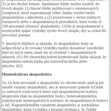
To je len zbožné želanie. Spomínané štúdie možno rozdeliť do
dvoch skupín: (1) hlavné štúdie publikované v renomovaných
časopisoch, ktoré nepreukazujú vôbec žiadny rozdiel medzi
akupunktúrou a placebom; a (2) pozorovania v menej známych
časopisoch alebo v akupunktúrnych periodikách, ktoré tvrdia až
100-percentnú účinnosť akupunktúry. Určite je neopodstatnené a
nezmyselné spájať výsledky týchto dvoch skupín, aby sa získal 60-
percentný priemer.
V mnohých štúdiách sa ukázalo, že akupunktúrne body sú
nešpecifické a že rovnaké výsledky možno dosiahnuť zavedením
ihiel do iných miest, ktoré nie sú uvedené v akupunktúrnych
atlasoch. (61) Pri chronickej bolesti kontrolované štúdie ukázali, že
akupunktúra nebola lepšia ako konvenčná liečba alebo
placebo. (62)
Homunkulárna akupunktúra
To, čo bolo povedané o akupunktúre vo všeobecnosti, platí aj pre
mnohé varianty akupunktúry, ako je moxovanie (pálenie tyčiniek
zo sušených rozdrvených listov nad akupunktúrnymi bodmi),
akupresúra (tlak na akupunktúrne body), homeoakupunktúra
(vpichovanie homeopatických roztokov do akupunktúrnych bodov)
a iné. Najpopulárnejším variantom akupunktúry je aurikulárna
akupunktúra, ktorá vychádza z bizarnej predstavy, že ľudské