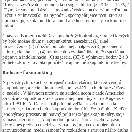
úľavy, sa zvyšovalo s hypnotickou sugestibilitou [z 29 % na 55 %].“
„Tým, že sme preukázali … možnú súvislosť medzi odpoveďou na
liečbu a vnímavosťou na hypnózu, spochybňujeme tých, ktorí sa
domnievajú, že akupunktúra ponúka jedinečný prístup ku kontrole
bolesti.“
Chaves a Barber navrhli šesť predbežných okruhov, v rámci ktorých
by bolo možné skúmať akupunktúrnu anestéziu: (1) silné
presvedčenie, (2) súbežné použitie inej analgézie, (3) precenenie
chirurgickej bolesti, (4) rozptýlenie vyvolané ihlami, (5) špeciálna
príprava a indoktrinácia, (6) sugescia. (85) S výnimkou bodov 2 a 3
sú tieto okruhy rovnako použiteľné aj pre iné akupunktúrne liečby.
Budúcnosť akupunktúry
V posledných rokoch sa priepasť medzi lekármi, ktorí sa venujú
akupunktúre, a racionálnou medicínou zväčšila a bude sa zväčšovať
aj naďalej. V hlavnom prejave na zakladajúcom zjazde Americkej
asociácie akupunkturistov a orientálnej medicíny v Los Angeles v
roku 1981 R. A. Dale ohlásil príchod veľkého veku holistickej
harmónie, v ktorom bude akupunktúra hrať kľúčovú úlohu. Keďže
jeho výroky predstavujú hlavný prúd ideológie akupunktúry, stoja
za našu pozornosť: „Akupunktúra je súčasťou väčšieho zápasu,
ktorý dnes prebieha medzi starým a novým, medzi umieraním a
znovuzrodením, medzi samotným rozkladom a smrťou nášho druhu