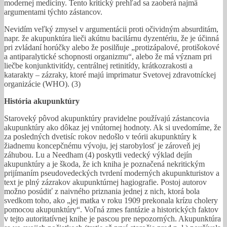
modernej medicíny. Tento kritický prehľad sa zaoberá najmä
argumentami týchto zástancov.
Nevidím veľký zmysel v argumentácii proti očividným absurditám,
napr. že akupunktúra lieči akútnu bacilárnu dyzentériu, že je účinná
pri zvládaní horúčky alebo že posilňuje „protizápalové, protišokové
a antiparalytické schopnosti organizmu“, alebo že má význam pri
liečbe konjunktivitídy, centrálnej retinitídy, krátkozrakosti a
katarakty – zázraky, ktoré majú imprimatur Svetovej zdravotníckej
organizácie (WHO). (3)
História akupunktúry
Staroveký pôvod akupunktúry pravidelne používajú zástancovia
akupunktúry ako dôkaz jej vnútornej hodnoty. Ak si uvedomíme, že
za posledných dvetisíc rokov nedošlo v teórii akupunktúry k
žiadnemu koncepčnému vývoju, jej starobylosť je zároveň jej
záhubou. Lu a Needham (4) poskytli vedecký výklad dejín
akupunktúry a je škoda, že ich kniha je poznačená nekritickým
prijímaním pseudovedeckých tvrdení moderných akupunkturistov a
text je plný zázrakov akupunktúrnej hagiografie. Postoj autorov
možno posúdiť z naivného priznania jednej z nich, ktorá bola
svedkom toho, ako „jej matka v roku 1909 prekonala krízu cholery
pomocou akupunktúry“. Voľná zmes fantázie a historických faktov
v tejto autoritatívnej knihe je pascou pre nepozorných. Akupunktúra