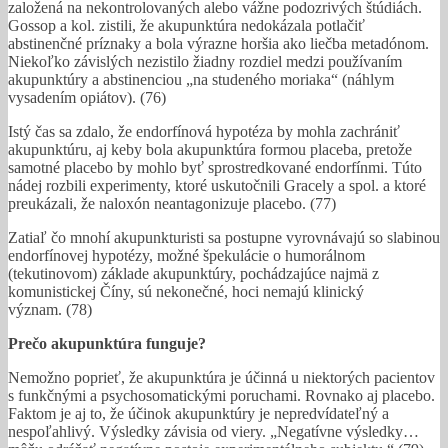
založená na nekontrolovaných alebo vážne podozrivých štúdiách.
Gossop a kol. zistili, že akupunktúra nedokázala potlačiť
abstinenčné príznaky a bola výrazne horšia ako liečba metadónom.
Niekoľko závislých nezistilo žiadny rozdiel medzi používaním
akupunktúry a abstinenciou „na studeného moriaka“ (náhlym
vysadením opiátov). (76)
Istý čas sa zdalo, že endorfínová hypotéza by mohla zachrániť
akupunktúru, aj keby bola akupunktúra formou placeba, pretože
samotné placebo by mohlo byť sprostredkované endorfínmi. Túto
nádej rozbili experimenty, ktoré uskutočnili Gracely a spol. a ktoré
preukázali, že naloxón neantagonizuje placebo. (77)
Zatiaľ čo mnohí akupunkturisti sa postupne vyrovnávajú so slabinou
endorfínovej hypotézy, možné špekulácie o humorálnom
(tekutinovom) základe akupunktúry, pochádzajúce najmä z
komunistickej Číny, sú nekonečné, hoci nemajú klinický
význam. (78)
Prečo akupunktúra funguje?
Nemožno poprieť, že akupunktúra je účinná u niektorých pacientov
s funkčnými a psychosomatickými poruchami. Rovnako aj placebo.
Faktom je aj to, že účinok akupunktúry je nepredvídateľný a
nespoľahlivý. Výsledky závisia od viery. „Negatívne výsledky…