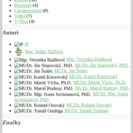
Recenzie
(4)
Uncategorized
(8)
Videá
(7)
Výživa
(4)
Autori
IP
Mgr. Judita Tkáčová
Mgr. Veronika Rjašková
MUDr. Ján Slopovský, PhD.
MUDr. Ján Šoltés
MUDr. Kamil Knorovský
MUDr. Marek Vícha, Ph.D.
MUDr. Maroš Rudnay, PhD.
MUDr. Mgr. Ivana
Jochmanová, PhD.
MUDr. Roland Oravský
MUDr. Tomáš Ondriga
Značky