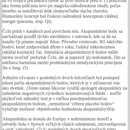
sa vo svojich počiatkoch (tretie až prvé storočie pred n. l.) používala
ako forma púšťania krvi pri magicko-náboženskom rituáli, počas
ktorého sa umožňoval únik zlomyseľného ducha choroby.
Humorálny koncept bol čoskoro nahradený konceptom vitálnej
energie (pneuma, resp. Qi).
Čchi prúdi v kanáloch pod povrchom tela. Akupunktúrne body sa
nachádzajú pozdĺž týchto meridiánov v miestach, kde sa dá na
kanály Qi priamo napojiť ihlou. Pôvodne existovalo 365 takýchto
bodov, ktoré zodpovedali dňom v roku: ľudský mikrokozmos
odrážal kozmický čas. Stimulácia akupunktúrnych bodov môže
nielen uvoľniť prebytok Čchi, ale aj napraviť jej nedostatok, čím sa
udržiava harmónia medzi protikladnými metafyzickými princípmi
Jin a Jang. (5)
Jediným vývojom v posledných dvoch tisícročiach bol postupný
nárast počtu akupunktúrnych bodov, ktorých je v súčasnosti viac
ako dvetisíc. (Tento nárast šikovne využili apologéti akupunktúry na
zahmlenie negatívnych výsledkov kontrolovaných štúdií – keďže
akýkoľvek náhodný bod je s väčšou pravdepodobnosťou
akupunktúrnym bodom, „nemožnosť výberu placebo bodov“
vylučuje možnosť objektívneho hodnotenia akupunktúry!(6))
Akupunktúra sa dostala do Európy v sedemnástom storočí a
odvtedy bola v štyroch veľkých vlnách odmietnutá, znovuobjavená
a opäť zabudnutá. (7) V posledných dvoch desaťročiach tohto