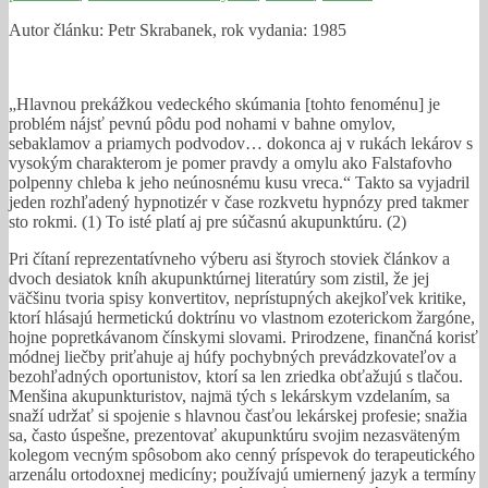
Autor článku: Petr Skrabanek, rok vydania: 1985
„Hlavnou prekážkou vedeckého skúmania [tohto fenoménu] je
problém nájsť pevnú pôdu pod nohami v bahne omylov,
sebaklamov a priamych podvodov… dokonca aj v rukách lekárov s
vysokým charakterom je pomer pravdy a omylu ako Falstafovho
polpenny chleba k jeho neúnosnému kusu vreca.“ Takto sa vyjadril
jeden rozhľadený hypnotizér v čase rozkvetu hypnózy pred takmer
sto rokmi. (1) To isté platí aj pre súčasnú akupunktúru. (2)
Pri čítaní reprezentatívneho výberu asi štyroch stoviek článkov a
dvoch desiatok kníh akupunktúrnej literatúry som zistil, že jej
väčšinu tvoria spisy konvertitov, neprístupných akejkoľvek kritike,
ktorí hlásajú hermetickú doktrínu vo vlastnom ezoterickom žargóne,
hojne popretkávanom čínskymi slovami. Prirodzene, finančná korisť
módnej liečby priťahuje aj húfy pochybných prevádzkovateľov a
bezohľadných oportunistov, ktorí sa len zriedka obťažujú s tlačou.
Menšina akupunkturistov, najmä tých s lekárskym vzdelaním, sa
snaží udržať si spojenie s hlavnou časťou lekárskej profesie; snažia
sa, často úspešne, prezentovať akupunktúru svojim nezasväteným
kolegom vecným spôsobom ako cenný príspevok do terapeutického
arzenálu ortodoxnej medicíny; používajú umiernený jazyk a termíny