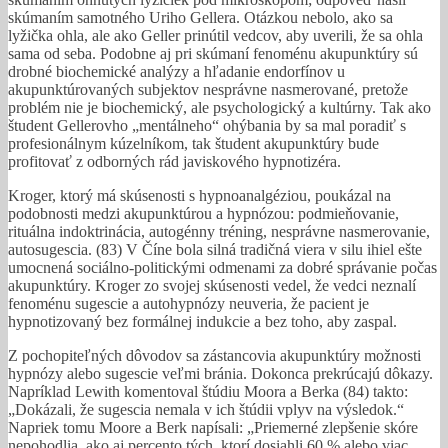
skúmaním samotného Uriho Gellera. Otázkou nebolo, ako sa
lyžička ohla, ale ako Geller prinútil vedcov, aby uverili, že sa ohla
sama od seba. Podobne aj pri skúmaní fenoménu akupunktúry sú
drobné biochemické analýzy a hľadanie endorfínov u
akupunktúrovaných subjektov nesprávne nasmerované, pretože
problém nie je biochemický, ale psychologický a kultúrny. Tak ako
študent Gellerovho „mentálneho“ ohýbania by sa mal poradiť s
profesionálnym kúzelníkom, tak študent akupunktúry bude
profitovať z odborných rád javiskového hypnotizéra.
Kroger, ktorý má skúsenosti s hypnoanalgéziou, poukázal na
podobnosti medzi akupunktúrou a hypnózou: podmieňovanie,
rituálna indoktrinácia, autogénny tréning, nesprávne nasmerovanie,
autosugescia. (83) V Číne bola silná tradičná viera v silu ihiel ešte
umocnená sociálno-politickými odmenami za dobré správanie počas
akupunktúry. Kroger zo svojej skúsenosti vedel, že vedci neznalí
fenoménu sugescie a autohypnózy neuveria, že pacient je
hypnotizovaný bez formálnej indukcie a bez toho, aby zaspal.
Z pochopiteľných dôvodov sa zástancovia akupunktúry možnosti
hypnózy alebo sugescie veľmi bránia. Dokonca prekrúcajú dôkazy.
Napríklad Lewith komentoval štúdiu Moora a Berka (84) takto:
„Dokázali, že sugescia nemala v ich štúdii vplyv na výsledok.“
Napriek tomu Moore a Berk napísali: „Priemerné zlepšenie skóre
nepohodlia, ako aj percento tých, ktorí dosiahli 60 % alebo viac