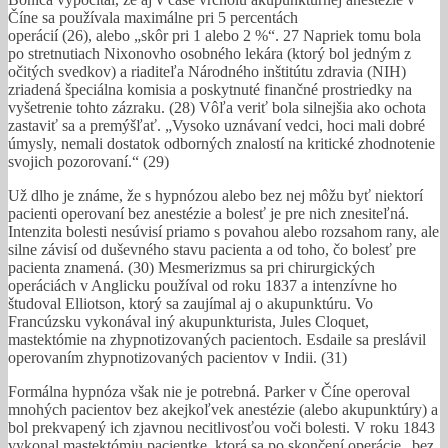
Číne sa používala maximálne pri 5 percentách
operácií (26), alebo „skôr pri 1 alebo 2 %“. 27 Napriek tomu bola
po stretnutiach Nixonovho osobného lekára (ktorý bol jedným z
očitých svedkov) a riaditeľa Národného inštitútu zdravia (NIH)
zriadená špeciálna komisia a poskytnuté finančné prostriedky na
vyšetrenie tohto zázraku. (28) Vôľa veriť bola silnejšia ako ochota
zastaviť sa a premýšľať. „Vysoko uznávaní vedci, hoci mali dobré
úmysly, nemali dostatok odborných znalostí na kritické zhodnotenie
svojich pozorovaní.“ (29)
Už dlho je známe, že s hypnózou alebo bez nej môžu byť niektorí
pacienti operovaní bez anestézie a bolesť je pre nich znesiteľná.
Intenzita bolesti nesúvisí priamo s povahou alebo rozsahom rany, ale
silne závisí od duševného stavu pacienta a od toho, čo bolesť pre
pacienta znamená. (30) Mesmerizmus sa pri chirurgických
operáciách v Anglicku používal od roku 1837 a intenzívne ho
študoval Elliotson, ktorý sa zaujímal aj o akupunktúru. Vo
Francúzsku vykonával iný akupunkturista, Jules Cloquet,
mastektómie na zhypnotizovaných pacientoch. Esdaile sa preslávil
operovaním zhypnotizovaných pacientov v Indii. (31)
Formálna hypnóza však nie je potrebná. Parker v Číne operoval
mnohých pacientov bez akejkoľvek anestézie (alebo akupunktúry) a
bol prekvapený ich zjavnou necitlivosťou voči bolesti. V roku 1843
vykonal mastektómiu pacientke, ktorá sa po skončení operácie „bez