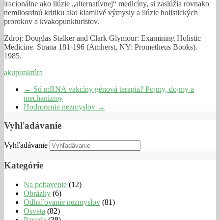
iracionálne ako ilúzie „alternatívnej“ medicíny, si zaslúžia rovnako
nemilosrdnú kritiku ako klamlivé výmysly a ilúzie holistických
prorokov a kvakopunkturistov.
Zdroj: Douglas Stalker and Clark Glymour: Examining Holistic
Medicine. Strana 181-196 (Amherst, NY: Prometheus Books).
1985.
akupunktúra
←
Sú mRNA vakcíny génová terapia? Pojmy, dojmy a
mechanizmy
Hodnotenie nezmyslov
→
Vyhľadávanie
Vyhľadávanie
Kategórie
Na pobavenie
(12)
Obrázky
(6)
Odhaľovanie nezmyslov
(81)
Osveta
(82)
Paveda
(38)