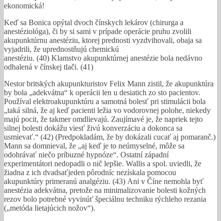
ekonomická!
Keď sa Bonica opýtal dvoch čínskych lekárov (chirurga a
anestéziológa), či by si sami v prípade operácie pruhu zvolili
akupunktúrnu anestéziu, ktorej prednosti vyzdvihovali, obaja sa
vyjadrili, že uprednostňujú chemickú
anestéziu. (40) Klamstvo akupunktúrnej anestézie bola nedávno
odhalená v čínskej tlači. (41)
Nestor britských akupunkturistov Felix Mann zistil, že akupunktúra
by bola „adekvátna“ k operácii len u desiatich zo sto pacientov.
Používal elektroakupunktúru a samotná bolesť pri stimulácii bola
„taká silná, že aj keď pacienti ležia vo vodorovnej polohe, niekedy
majú pocit, že takmer omdlievajú. Zaujímavé je, že napriek tejto
silnej bolesti dokážu viesť živú konverzáciu a dokonca sa
usmievať.“ (42) (Predpokladám, že by dokázali cucať aj pomaranč.)
Mann sa domnieval, že „aj keď je to neúmyselné, môže sa
odohrávať niečo príbuzné hypnóze“. Ostatní západní
experimentátori nedopadli o nič lepšie. Wallis a spol. uviedli, že
žiadna z ich dvadsaťjeden pôrodníc nezískala pomocou
akupunktúry primeranú analgéziu. (43) Ani v Číne nemohla byť
anestézia adekvátna, pretože na minimalizovanie bolesti kožných
rezov bolo potrebné vyvinúť špeciálnu techniku rýchleho rezania
(„metóda lietajúcich nožov“).