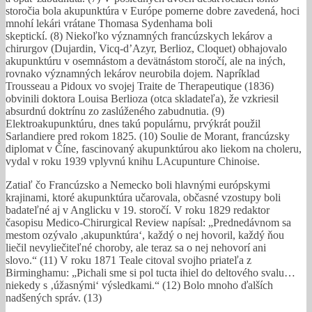
storočia bola akupunktúra v Európe pomerne dobre zavedená, hoci
mnohí lekári vrátane Thomasa Sydenhama boli
skeptickí. (8) Niekoľko významných francúzskych lekárov a
chirurgov (Dujardin, Vicq-d’Azyr, Berlioz, Cloquet) obhajovalo
akupunktúru v osemnástom a devätnástom storočí, ale na iných,
rovnako významných lekárov neurobila dojem. Napríklad
Trousseau a Pidoux vo svojej Traite de Therapeutique (1836)
obvinili doktora Louisa Berlioza (otca skladateľa), že vzkriesil
absurdnú doktrínu zo zaslúženého zabudnutia. (9)
Elektroakupunktúru, dnes takú populárnu, prvýkrát použil
Sarlandiere pred rokom 1825. (10) Soulie de Morant, francúzsky
diplomat v Číne, fascinovaný akupunktúrou ako liekom na choleru,
vydal v roku 1939 vplyvnú knihu LAcupunture Chinoise.
Zatiaľ čo Francúzsko a Nemecko boli hlavnými európskymi
krajinami, ktoré akupunktúra učarovala, občasné vzostupy boli
badateľné aj v Anglicku v 19. storočí. V roku 1829 redaktor
časopisu Medico-Chirurgical Review napísal: „Prednedávnom sa
mestom ozývalo ‚akupunktúra‘, každý o nej hovoril, každý ňou
liečil nevyliečiteľné choroby, ale teraz sa o nej nehovorí ani
slovo.“ (11) V roku 1871 Teale citoval svojho priateľa z
Birminghamu: „Pichali sme si pol tucta ihiel do deltového svalu…
niekedy s ‚úžasnými‘ výsledkami.“ (12) Bolo mnoho ďalších
nadšených správ. (13)