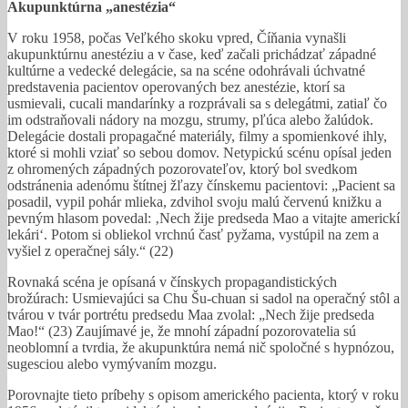
Akupunktúrna „anestézia“
V roku 1958, počas Veľkého skoku vpred, Číňania vynašli
akupunktúrnu anestéziu a v čase, keď začali prichádzať západné
kultúrne a vedecké delegácie, sa na scéne odohrávali úchvatné
predstavenia pacientov operovaných bez anestézie, ktorí sa
usmievali, cucali mandarínky a rozprávali sa s delegátmi, zatiaľ čo
im odstraňovali nádory na mozgu, strumy, pľúca alebo žalúdok.
Delegácie dostali propagačné materiály, filmy a spomienkové ihly,
ktoré si mohli vziať so sebou domov. Netypickú scénu opísal jeden
z ohromených západných pozorovateľov, ktorý bol svedkom
odstránenia adenómu štítnej žľazy čínskemu pacientovi: „Pacient sa
posadil, vypil pohár mlieka, zdvihol svoju malú červenú knižku a
pevným hlasom povedal: ‚Nech žije predseda Mao a vitajte americkí
lekári‘. Potom si obliekol vrchnú časť pyžama, vystúpil na zem a
vyšiel z operačnej sály.“ (22)
Rovnaká scéna je opísaná v čínskych propagandistických
brožúrach: Usmievajúci sa Chu Šu-chuan si sadol na operačný stôl a
tvárou v tvár portrétu predsedu Maa zvolal: „Nech žije predseda
Mao!“ (23) Zaujímavé je, že mnohí západní pozorovatelia sú
neoblomní a tvrdia, že akupunktúra nemá nič spoločné s hypnózou,
sugesciou alebo vymývaním mozgu.
Porovnajte tieto príbehy s opisom amerického pacienta, ktorý v roku