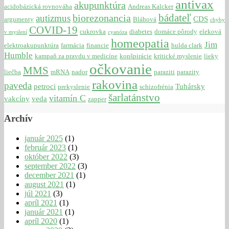
antivax
akupunktúra
acidobázická rovnováha
Andreas Kalcker
bádateľ
biorezonancia
autizmus
CDS
argumenty
Bláhová
chyby
COVID-19
cukrovka
diabetes
domáce pôrody
eleková
v myslení
cyanóza
homeopatia
Jim
elektroakupunktúra
farmácia
financie
hulda clark
Humble
kampaň za pravdu v medicíne
konšpirácie
kritické myslenie
lieky
očkovanie
MMS
liečba
mRNA
nador
paraziti
parazity
rakovina
paveda
petroci
Tuhársky
prekyslenie
schizofrénia
šarlatánstvo
vitamín C
vakcíny
veda
zapper
Archív
január 2025
(1)
február 2023
(1)
október 2022
(3)
september 2022
(3)
december 2021
(1)
august 2021
(1)
júl 2021
(3)
apríl 2021
(1)
január 2021
(1)
apríl 2020
(1)