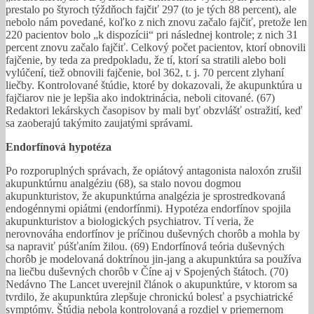
prestalo po štyroch týždňoch fajčiť 297 (to je tých 88 percent), ale
nebolo nám povedané, koľko z nich znovu začalo fajčiť, pretože len
220 pacientov bolo „k dispozícii“ pri následnej kontrole; z nich 31
percent znovu začalo fajčiť. Celkový počet pacientov, ktorí obnovili
fajčenie, by teda za predpokladu, že tí, ktorí sa stratili alebo boli
vylúčení, tiež obnovili fajčenie, bol 362, t. j. 70 percent zlyhaní
liečby. Kontrolované štúdie, ktoré by dokazovali, že akupunktúra u
fajčiarov nie je lepšia ako indoktrinácia, neboli citované. (67)
Redaktori lekárskych časopisov by mali byť obzvlášť ostražití, keď
sa zaoberajú takýmito zaujatými správami.
Endorfínová hypotéza
Po rozporuplných správach, že opiátový antagonista naloxón zrušil
akupunktúrnu analgéziu (68), sa stalo novou dogmou
akupunkturistov, že akupunktúrna analgézia je sprostredkovaná
endogénnymi opiátmi (endorfínmi). Hypotéza endorfínov spojila
akupunkturistov a biologických psychiatrov. Tí veria, že
nerovnováha endorfínov je príčinou duševných chorôb a mohla by
sa napraviť púšťaním žilou. (69) Endorfínová teória duševných
chorôb je modelovaná doktrínou jin-jang a akupunktúra sa používa
na liečbu duševných chorôb v Číne aj v Spojených štátoch. (70)
Nedávno The Lancet uverejnil článok o akupunktúre, v ktorom sa
tvrdilo, že akupunktúra zlepšuje chronickú bolesť a psychiatrické
symptómy. Štúdia nebola kontrolovaná a rozdiel v priemernom