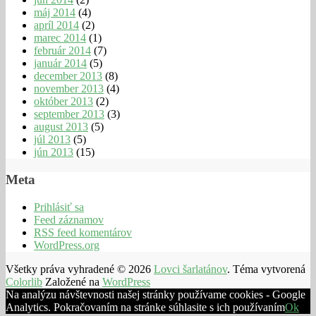
máj 2014
(4)
apríl 2014
(2)
marec 2014
(1)
február 2014
(7)
január 2014
(5)
december 2013
(8)
november 2013
(4)
október 2013
(2)
september 2013
(3)
august 2013
(5)
júl 2013
(5)
jún 2013
(15)
Meta
Prihlásiť sa
Feed záznamov
RSS feed komentárov
WordPress.org
Všetky práva vyhradené © 2026
Lovci šarlatánov
. Téma vytvorená
Colorlib
Založené na
WordPress
Na analýzu návštevnosti našej stránky používame cookies - Google
Analytics. Pokračovaním na stránke súhlasite s ich používaním
Ok