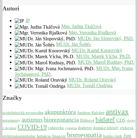
Autori
IP
Mgr. Judita Tkáčová
Mgr. Veronika Rjašková
MUDr. Ján Slopovský, PhD.
MUDr. Ján Šoltés
MUDr. Kamil Knorovský
MUDr. Marek Vícha, Ph.D.
MUDr. Maroš Rudnay, PhD.
MUDr. Mgr. Ivana
Jochmanová, PhD.
MUDr. Roland Oravský
MUDr. Tomáš Ondriga
Značky
antivax
akupunktúra
acidobázická rovnováha
Andreas Kalcker
bádateľ
biorezonancia
autizmus
CDS
argumenty
Bláhová
chyby
COVID-19
cukrovka
diabetes
domáce pôrody
eleková
v myslení
cyanóza
homeopatia
Jim
elektroakupunktúra
farmácia
financie
hulda clark