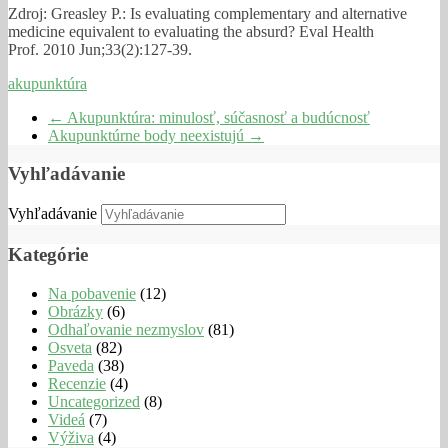
Zdroj: Greasley P.: Is evaluating complementary and alternative
medicine equivalent to evaluating the absurd? Eval Health
Prof. 2010 Jun;33(2):127-39.
akupunktúra
←
Akupunktúra: minulosť, súčasnosť a budúcnosť
Akupunktúrne body neexistujú
→
Vyhľadávanie
Vyhľadávanie
Kategórie
Na pobavenie
(12)
Obrázky
(6)
Odhaľovanie nezmyslov
(81)
Osveta
(82)
Paveda
(38)
Recenzie
(4)
Uncategorized
(8)
Videá
(7)
Výživa
(4)