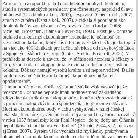
Aurikulárna akupunktúra bola predmetom mnohých hodnotení,
štúdií a systematických prehľadov pre rôzne stavy, napríklad úľavu
od bolesti (Usichenko a kol., 2007), nespavosť (Chen a kol., 2007),
strach zo zubára (Karst a kol., 2007), a získala si popularitu ako
doplnok liečby zneužívania návykových látok (Jordan, 2006;
Mclellan, Grossman, Blaine a Haverkos, 1993). Existuje Cochrane
prehľad aurikulárnej akupunktúry hodnotiaci jej účinnosť pri
závislosti od kokaínu, ktorý nás informuje, že táto liečba je dostupná
na viac ako 400 klinikách pre liečbu závislosti od návykových látok
v Spojených štátoch a Európe (Gates, Smith a Foxcroft, 2006). V
prehľade sa dospelo k záveru, že „v súčasnosti neexistujú dôkazy o
tom, že aurikulárna akupunktúra je účinná pri liečbe závislosti od
kokaínu. Dôkazy nemajú vysokú kvalitu a sú nepresvedčivé. Ďalšie
randomizované štúdie aurikulárnej akupunktúry môžu byť
opodstatnené“.
Toto odporúčanie na ďalšie výskumné štúdie však naznačuje, že
recenzenti Cochrane nepreskúmali hodnovernosť základného
zdôvodnenia aurikulárnej akupunktúry, ktoré možno vysledovať až
k princípu analogických korešpondencií, a to pomerne nedávno.
Hoci sa akupunktúrne body v uchu vyskytovali v ranej čínskej
lekárskej literatúre, systém aurikulárnej akupunktúry formalizoval až
v roku 1957 francúzsky lekár Paul Nogier: „do tej doby ani Číňania
nepublikovali tabuľku ušných bodov“ (Abbate, 2004, s. 2; porovnaj
aj Ernst, 2007). Systém však vychádzal z myšlienky prekrývania
obráteného homunkulárneho plodu a ucha, pričom hlava smerovala