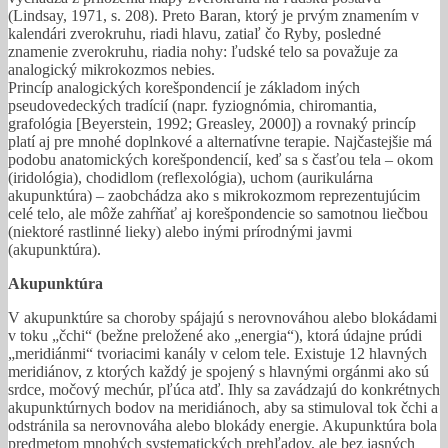
(Lindsay, 1971, s. 208). Preto Baran, ktorý je prvým znamením v
kalendári zverokruhu, riadi hlavu, zatiaľ čo Ryby, posledné
znamenie zverokruhu, riadia nohy: ľudské telo sa považuje za
analogický mikrokozmos nebies.
Princíp analogických korešpondencií je základom iných
pseudovedeckých tradícií (napr. fyziognómia, chiromantia,
grafológia [Beyerstein, 1992; Greasley, 2000]) a rovnaký princíp
platí aj pre mnohé doplnkové a alternatívne terapie. Najčastejšie má
podobu anatomických korešpondencií, keď sa s časťou tela – okom
(iridológia), chodidlom (reflexológia), uchom (aurikulárna
akupunktúra) – zaobchádza ako s mikrokozmom reprezentujúcim
celé telo, ale môže zahŕňať aj korešpondencie so samotnou liečbou
(niektoré rastlinné lieky) alebo inými prírodnými javmi
(akupunktúra).
Akupunktúra
V akupunktúre sa choroby spájajú s nerovnováhou alebo blokádami
v toku „čchi“ (bežne preložené ako „energia“), ktorá údajne prúdi
„meridiánmi“ tvoriacimi kanály v celom tele. Existuje 12 hlavných
meridiánov, z ktorých každý je spojený s hlavnými orgánmi ako sú
srdce, močový mechúr, pľúca atď. Ihly sa zavádzajú do konkrétnych
akupunktúrnych bodov na meridiánoch, aby sa stimuloval tok čchi a
odstránila sa nerovnováha alebo blokády energie. Akupunktúra bola
predmetom mnohých systematických prehľadov, ale bez jasných