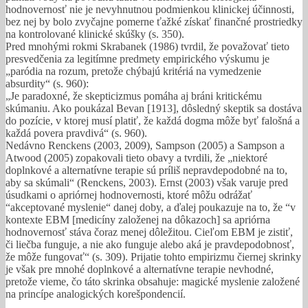
hodnovernosť nie je nevyhnutnou podmienkou klinickej účinnosti,
bez nej by bolo zvyčajne pomerne ťažké získať finančné prostriedky
na kontrolované klinické skúšky (s. 350).
Pred mnohými rokmi Skrabanek (1986) tvrdil, že považovať tieto
presvedčenia za legitímne predmety empirického výskumu je
„paródia na rozum, pretože chýbajú kritériá na vymedzenie
absurdity“ (s. 960):
„Je paradoxné, že skepticizmus pomáha aj bráni kritickému
skúmaniu. Ako poukázal Bevan [1913], dôsledný skeptik sa dostáva
do pozície, v ktorej musí platiť, že každá dogma môže byť falošná a
každá povera pravdivá“ (s. 960).
Nedávno Renckens (2003, 2009), Sampson (2005) a Sampson a
Atwood (2005) zopakovali tieto obavy a tvrdili, že „niektoré
doplnkové a alternatívne terapie sú príliš nepravdepodobné na to,
aby sa skúmali“ (Renckens, 2003). Ernst (2003) však varuje pred
úsudkami o apriórnej hodnovernosti, ktoré môžu odrážať
“akceptované myslenie“ danej doby, a ďalej poukazuje na to, že “v
kontexte EBM [medicíny založenej na dôkazoch] sa apriórna
hodnovernosť stáva čoraz menej dôležitou. Cieľom EBM je zistiť,
či liečba funguje, a nie ako funguje alebo aká je pravdepodobnosť,
že môže fungovať“ (s. 309). Prijatie tohto empirizmu čiernej skrinky
je však pre mnohé doplnkové a alternatívne terapie nevhodné,
pretože vieme, čo táto skrinka obsahuje: magické myslenie založené
na princípe analogických korešpondencií.