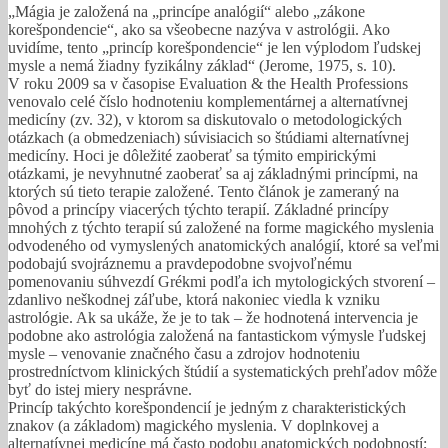
„Mágia je založená na „princípe analógií“ alebo „zákone
korešpondencie“, ako sa všeobecne nazýva v astrológii. Ako
uvidíme, tento „princíp korešpondencie“ je len výplodom ľudskej
mysle a nemá žiadny fyzikálny základ“ (Jerome, 1975, s. 10).
V roku 2009 sa v časopise Evaluation & the Health Professions
venovalo celé číslo hodnoteniu komplementárnej a alternatívnej
medicíny (zv. 32), v ktorom sa diskutovalo o metodologických
otázkach (a obmedzeniach) súvisiacich so štúdiami alternatívnej
medicíny. Hoci je dôležité zaoberať sa týmito empirickými
otázkami, je nevyhnutné zaoberať sa aj základnými princípmi, na
ktorých sú tieto terapie založené. Tento článok je zameraný na
pôvod a princípy viacerých týchto terapií. Základné princípy
mnohých z týchto terapií sú založené na forme magického myslenia
odvodeného od vymyslených anatomických analógií, ktoré sa veľmi
podobajú svojráznemu a pravdepodobne svojvoľnému
pomenovaniu súhvezdí Grékmi podľa ich mytologických stvorení –
zdanlivo neškodnej záľube, ktorá nakoniec viedla k vzniku
astrológie. Ak sa ukáže, že je to tak – že hodnotená intervencia je
podobne ako astrológia založená na fantastickom výmysle ľudskej
mysle – venovanie značného času a zdrojov hodnoteniu
prostredníctvom klinických štúdií a systematických prehľadov môže
byť do istej miery nesprávne.
Princíp takýchto korešpondencií je jedným z charakteristických
znakov (a základom) magického myslenia. V doplnkovej a
alternatívnej medicíne má často podobu anatomických podobností;