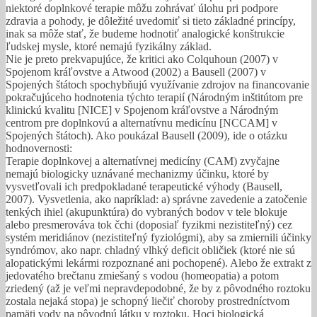
niektoré doplnkové terapie môžu zohrávať úlohu pri podpore
zdravia a pohody, je dôležité uvedomiť si tieto základné princípy,
inak sa môže stať, že budeme hodnotiť analogické konštrukcie
ľudskej mysle, ktoré nemajú fyzikálny základ.
Nie je preto prekvapujúce, že kritici ako Colquhoun (2007) v
Spojenom kráľovstve a Atwood (2002) a Bausell (2007) v
Spojených štátoch spochybňujú využívanie zdrojov na financovanie
pokračujúceho hodnotenia týchto terapií (Národným inštitútom pre
klinickú kvalitu [NICE] v Spojenom kráľovstve a Národným
centrom pre doplnkovú a alternatívnu medicínu [NCCAM] v
Spojených štátoch). Ako poukázal Bausell (2009), ide o otázku
hodnovernosti:
Terapie doplnkovej a alternatívnej medicíny (CAM) zvyčajne
nemajú biologicky uznávané mechanizmy účinku, ktoré by
vysvetľovali ich predpokladané terapeutické výhody (Bausell,
2007). Vysvetlenia, ako napríklad: a) správne zavedenie a zatočenie
tenkých ihiel (akupunktúra) do vybraných bodov v tele blokuje
alebo presmerováva tok čchi (doposiaľ fyzikmi nezistiteľný) cez
systém meridiánov (nezistiteľný fyziológmi), aby sa zmiernili účinky
syndrómov, ako napr. chladný vlhký deficit obličiek (ktoré nie sú
alopatickými lekármi rozpoznané ani pochopené). Alebo že extrakt z
jedovatého brečtanu zmiešaný s vodou (homeopatia) a potom
zriedený (až je veľmi nepravdepodobné, že by z pôvodného roztoku
zostala nejaká stopa) je schopný liečiť choroby prostredníctvom
pamäti vody na pôvodnú látku v roztoku. Hoci biologická