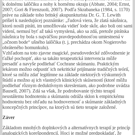
k dolnému lalôčiku a nohy k hornému okraju (Abbate, 2004; Ernst,
2007; Gori & Firenzuoli, 2007). Podľa Skrabaneka (1984, s. 1170)
práve na základe toho britský akupunkturista Dr. G. T. Lewith
prišiel k nasledujúcej poznámke: „ľudová viera, že zlatá náušnica,
ktorú nosili piráti, im umožňovala vidieť lode skôr, ako boli oni sami
videní, nemusí byť až taká vymyslená, ako sa zdá, pretože pirátska
náušnica by bola s najväčšou pravdepodobnosťou umiestnená v
„očnom bode“ ušného lalôčika (t. j, prechádza okom Nogierovho
obráteného homunkulu).
Vzhľadom na toto zjavne magické, pseudovedecké zdôvodnenie je
ťažké pochopiť, ako sa takáto terapeutická intervencia môže
presadiť a navyše podliehať Cochrane skúmaniu. Praktickým
lekárom možno odpustiť ich nekritické prijímanie tradičných teórií,
ktoré sa môžu zdať legitímne na základe niektorých výskumných
štúdií a možno aj ich vlastných klinických skúseností (ktoré môžu
podliehať rôznym deduktívnym skresleniam, ako podrobne uvádza
Bausell, 2007). Zdá sa však, že podrobovanie týchto terapií
neustálemu hodnoteniu a skúmaniu odráža sklon k empirickému
hodnoteniu bez ohľadu na hodnovernosť a skúmanie základných
koncepčných princípov, na ktorých sú tieto terapie založené.
Záver
Základom mnohých doplnkových a alternatívnych terapií je princíp
analogických korešpondencií. Hoci je možné predpokladať, že