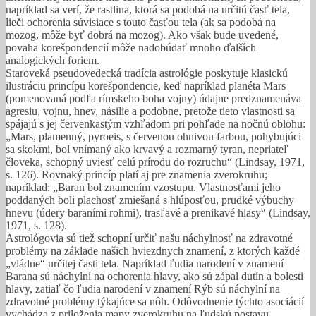
napríklad sa verí, že rastlina, ktorá sa podobá na určitú časť tela,
lieči ochorenia súvisiace s touto časťou tela (ak sa podobá na
mozog, môže byť dobrá na mozog). Ako však bude uvedené,
povaha korešpondencií môže nadobúdať mnoho ďalších
analogických foriem.
Staroveká pseudovedecká tradícia astrológie poskytuje klasickú
ilustráciu princípu korešpondencie, keď napríklad planéta Mars
(pomenovaná podľa rímskeho boha vojny) údajne predznamenáva
agresiu, vojnu, hnev, násilie a podobne, pretože tieto vlastnosti sa
spájajú s jej červenkastým vzhľadom pri pohľade na nočnú oblohu:
„Mars, plamenný, pyroeis, s červenou ohnivou farbou, pohybujúci
sa skokmi, bol vnímaný ako krvavý a rozmarný tyran, nepriateľ
človeka, schopný uviesť celú prírodu do rozruchu“ (Lindsay, 1971,
s. 126). Rovnaký princíp platí aj pre znamenia zverokruhu;
napríklad: „Baran bol znamením vzostupu. Vlastnosťami jeho
poddaných boli plachosť zmiešaná s hlúposťou, prudké výbuchy
hnevu (údery baraními rohmi), trasľavé a prenikavé hlasy“ (Lindsay,
1971, s. 128).
Astrológovia sú tiež schopní určiť našu náchylnosť na zdravotné
problémy na základe našich hviezdnych znamení, z ktorých každé
„vládne“ určitej časti tela. Napríklad ľudia narodení v znamení
Barana sú náchylní na ochorenia hlavy, ako sú zápal dutín a bolesti
hlavy, zatiaľ čo ľudia narodení v znamení Rýb sú náchylní na
zdravotné problémy týkajúce sa nôh. Odôvodnenie týchto asociácií
vychádza z priloženia mapy zverokruhu na ľudskú postavu