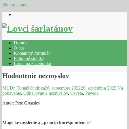
Skip to content
Domov
O nás
Kontaktný formulár
Podobné stránky
Lovci na Facebooku
Hodnotenie nezmyslov
MUDr. Tomáš Ondriga
26. septembra 2022
26. septembra 2022
Na
pobavenie
,
Odhaľovanie nezmyslov
,
Osveta
,
Paveda
Autor: Pete Greasley
Magické myslenie a „princíp korešpondencie“