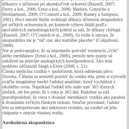
dôkazov o účinnosti pri akomkoľvek ochorení (Bausell, 2007;
Derry a kol., 2006; Ernst a kol., 2006; Madsen, Gotzsche a
Hrobjartsson, 2009; O’Connell a kol., 2009; Ramey a Sampson,
2001). Hoci mnohé štúdie uvádzajú dôkazy účinnosti akupunktúry
pri určitých ochoreniach, pri kontrole výberu štúdií podľa
spoľahlivých metodologických kritérií sa zdá, že dôkazy chýbajú
(Bausell, 2007; O’Connell et al., 2009), čo vedie k názoru, že
akupunktúra nie je “nič viac ako teatrálne placebo“ (Colquhoun,
2008).
Nie je prekvapujúce, že sa nepodarilo potvrdiť existenciu „čchi“
alebo meridiánov (Ernst a kol., 2006), pretože tieto pojmy sú
založené na princípe analogických korešpondencií. Ako teda
nedávno zdôraznili Singh a Ernst (2008, s. 52):
Čínska medicína vznikla v spoločnosti, ktorá odmietala pitvu
človeka. Číňania sa nemohli pozrieť do vnútra tela, preto si vytvorili
zväčša imaginárny model ľudskej anatómie, ktorý vychádzal z
okolitého sveta. Napríklad ľudské telo malo mať 365 rôznych
zložiek, ale len preto, že v roku je 365 dní. Podobne sa zdá
pravdepodobné, že viera v dvanásť meridiánov vznikla ako paralela
k dvanástim veľkým čínskym riekam. Stručne povedané, ľudské
telo sa interpretovalo ako mikrosvet vesmíru, na rozdiel od jeho
chápania v zmysle vlastnej reality.
Aurikulárna akupunktúra