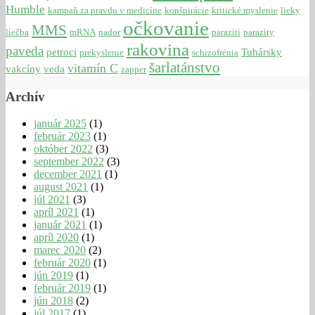
Humble
kampaň za pravdu v medicíne
konšpirácie
kritické myslenie
lieky
očkovanie
MMS
liečba
mRNA
nador
paraziti
parazity
rakovina
paveda
petroci
Tuhársky
prekyslenie
schizofrénia
šarlatánstvo
vitamín C
vakcíny
veda
zapper
Archív
január 2025
(1)
február 2023
(1)
október 2022
(3)
september 2022
(3)
december 2021
(1)
august 2021
(1)
júl 2021
(3)
apríl 2021
(1)
január 2021
(1)
apríl 2020
(1)
marec 2020
(2)
február 2020
(1)
jún 2019
(1)
február 2019
(1)
jún 2018
(2)
júl 2017
(1)