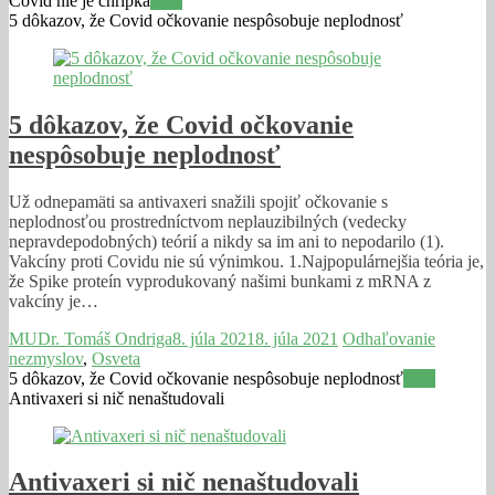
Covid nie je chrípka
Viac
5 dôkazov, že Covid očkovanie nespôsobuje neplodnosť
5 dôkazov, že Covid očkovanie
nespôsobuje neplodnosť
Už odnepamäti sa antivaxeri snažili spojiť očkovanie s
neplodnosťou prostredníctvom neplauzibilných (vedecky
nepravdepodobných) teórií a nikdy sa im ani to nepodarilo (1).
Vakcíny proti Covidu nie sú výnimkou. 1.Najpopulárnejšia teória je,
že Spike proteín vyprodukovaný našimi bunkami z mRNA z
vakcíny je…
MUDr. Tomáš Ondriga
8. júla 2021
8. júla 2021
Odhaľovanie
nezmyslov
,
Osveta
5 dôkazov, že Covid očkovanie nespôsobuje neplodnosť
Viac
Antivaxeri si nič nenaštudovali
Antivaxeri si nič nenaštudovali