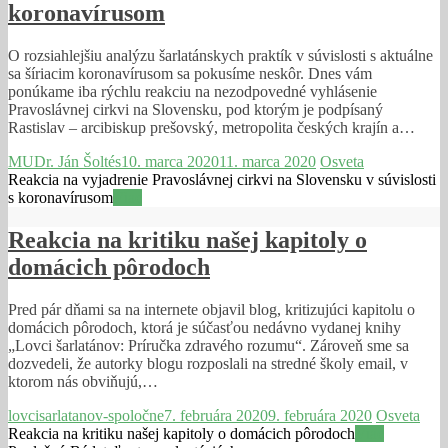
koronavírusom
O rozsiahlejšiu analýzu šarlatánskych praktík v súvislosti s aktuálne
sa šíriacim koronavírusom sa pokusíme neskôr. Dnes vám
ponúkame iba rýchlu reakciu na nezodpovedné vyhlásenie
Pravoslávnej cirkvi na Slovensku, pod ktorým je podpísaný
Rastislav – arcibiskup prešovský, metropolita českých krajín a…
MUDr. Ján Šoltés
10. marca 2020
11. marca 2020
Osveta
Reakcia na vyjadrenie Pravoslávnej cirkvi na Slovensku v súvislosti
s koronavírusom
Viac
Reakcia na kritiku našej kapitoly o
domácich pôrodoch
Pred pár dňami sa na internete objavil blog, kritizujúci kapitolu o
domácich pôrodoch, ktorá je súčasťou nedávno vydanej knihy
„Lovci šarlatánov: Príručka zdravého rozumu“. Zároveň sme sa
dozvedeli, že autorky blogu rozposlali na stredné školy email, v
ktorom nás obviňujú,…
lovcisarlatanov-spoločne
7. februára 2020
9. februára 2020
Osveta
Reakcia na kritiku našej kapitoly o domácich pôrodoch
Viac