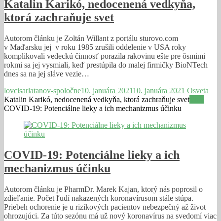
Katalin Karikó, nedocenená vedkyňa,
ktorá zachraňuje svet
Autorom článku je Zoltán Willant z portálu sturovo.com
v Maďarsku jej v roku 1985 zrušili oddelenie v USA roky
komplikovali vedeckú činnosť porazila rakovinu ešte pre ôsmimi
rokmi sa jej vysmiali, keď prestúpila do malej firmičky BioNTech
dnes sa na jej sláve vezie…
lovcisarlatanov-spoločne
10. januára 2021
10. januára 2021
Osveta
Katalin Karikó, nedocenená vedkyňa, ktorá zachraňuje svet
Viac
COVID-19: Potenciálne lieky a ich mechanizmus účinku
COVID-19: Potenciálne lieky a ich
mechanizmus účinku
Autorom článku je PharmDr. Marek Kajan, ktorý nás poprosil o
zdieľanie. Počet ľudí nakazených koronavírusom stále stúpa.
Priebeh ochorenie je u rizikových pacientov nebezpečný až život
ohrozujúci. Za túto sezónu má už nový koronavírus na svedomí viac