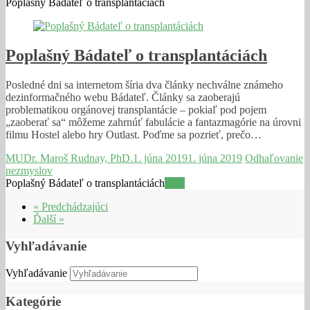
Poplašný Bádateľ o transplantáciách
Poplašný Bádateľ o transplantáciách
Posledné dni sa internetom šíria dva články nechválne známeho
dezinformačného webu Bádateľ. Články sa zaoberajú
problematikou orgánovej transplantácie – pokiaľ pod pojem
„zaoberať sa“ môžeme zahrnúť fabulácie a fantazmagórie na úrovni
filmu Hostel alebo hry Outlast. Poďme sa pozrieť, prečo…
MUDr. Maroš Rudnay, PhD.
1. júna 2019
1. júna 2019
Odhaľovanie
nezmyslov
Poplašný Bádateľ o transplantáciách
Viac
« Predchádzajúci
Ďalší »
Vyhľadávanie
Vyhľadávanie
Kategórie