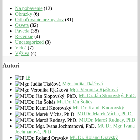
Na pobavenie
(12)
Obrázky
(6)
Odhaľovanie nezmyslov
(81)
Osveta
(82)
Paveda
(38)
Recenzie
(4)
Uncategorized
(8)
Videá
(7)
Výživa
(4)
Autori
IP
Mgr. Judita Tkáčová
Mgr. Veronika Rjašková
MUDr. Ján Slopovský, PhD.
MUDr. Ján Šoltés
MUDr. Kamil Knorovský
MUDr. Marek Vícha, Ph.D.
MUDr. Maroš Rudnay, PhD.
MUDr. Mgr. Ivana
Jochmanová, PhD.
MUDr. Roland Oravský