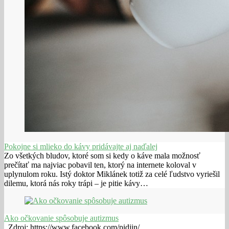
Pokojne si mlieko do kávy pridávajte aj naďalej
Zo všetkých bludov, ktoré som si kedy o káve mala možnosť
prečítať ma najviac pobavil ten, ktorý na internete koloval v
uplynulom roku. Istý doktor Miklánek totiž za celé ľudstvo vyriešil
dilemu, ktorá nás roky trápi – je pitie kávy…
Ako očkovanie spôsobuje autizmus
Zdroj: https://www.facebook.com/pidjin/