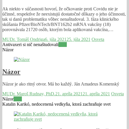
Ak niekto v súčasnosti hovorí, že očkovanie proti Covidu nie je
účinné, respektíve že neexistujú dostatočné dôkazy o jeho účinnosti,
tak si danú problematiku vôbec nenaštudoval. 3. fáza klinického
skúšania Pfizer/BioNTech/BNT162b2 mRNA vakcíny (18)
porovnávala 21720 osôb, ktorým bola aplikovaná vakcína,…
MUDr. Tomáš Ondriga
6. júla 2021
25. júla 2021
Osveta
Antivaxeri si nič nenaštudovali
Viac
Názor
Názor
Názor je ako ritný otvor. Má ho každý. Ján Amadeus Komenský
MUDr. Maroš Rudnay, PhD.
21. apríla 2021
21. apríla 2021
Osveta
Názor
Viac
Katalin Karikó, nedocenená vedkyňa, ktorá zachraňuje svet