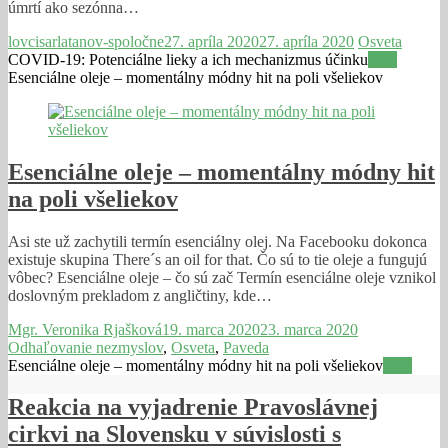
úmrtí ako sezónna…
lovcisarlatanov-spoločne
27. apríla 2020
27. apríla 2020
Osveta
COVID-19: Potenciálne lieky a ich mechanizmus účinku
Viac
Esenciálne oleje – momentálny módny hit na poli všeliekov
Esenciálne oleje – momentálny módny hit
na poli všeliekov
Asi ste už zachytili termín esenciálny olej. Na Facebooku dokonca
existuje skupina There´s an oil for that. Čo sú to tie oleje a fungujú
vôbec? Esenciálne oleje – čo sú zač Termín esenciálne oleje vznikol
doslovným prekladom z angličtiny, kde…
Mgr. Veronika Rjašková
19. marca 2020
23. marca 2020
Odhaľovanie nezmyslov
,
Osveta
,
Paveda
Esenciálne oleje – momentálny módny hit na poli všeliekov
Viac
Reakcia na vyjadrenie Pravoslávnej
cirkvi na Slovensku v súvislosti s