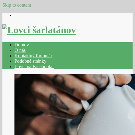
Skip to content
Domov
O nás
Kontaktný formulár
Podobné stránky
Lovci na Facebooku