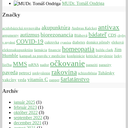
MUDr. Tomáš Ondriga
Značky
antivax
akupunktúra
acidobázická rovnováha
Andreas Kalcker
bádateľ
biorezonancia
autizmus
CDS
argumenty
Bláhová
chyby
COVID-19
cukrovka
diabetes
domáce pôrody
eleková
v myslení
cyanóza
homeopatia
Jim
elektroakupunktúra
farmácia
financie
hulda clark
Humble
kampaň za pravdu v medicíne
konšpirácie
kritické myslenie
lieky
očkovanie
MMS
liečba
mRNA
nador
paraziti
parazity
rakovina
paveda
petroci
Tuhársky
prekyslenie
schizofrénia
šarlatánstvo
vitamín C
vakcíny
veda
zapper
Archív
január 2025
(1)
február 2023
(1)
október 2022
(3)
september 2022
(3)
december 2021
(1)
august 2021
(1)