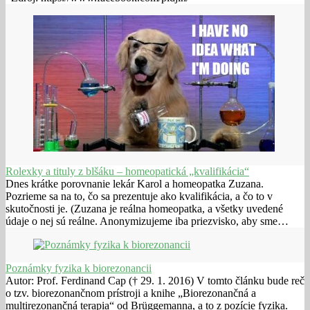
Rolexky a tituly z blšáku – homeopatická „kvalifikácia“
Dnes krátke porovnanie lekár Karol a homeopatka Zuzana.
Pozrieme sa na to, čo sa prezentuje ako kvalifikácia, a čo to v
skutočnosti je. (Zuzana je reálna homeopatka, a všetky uvedené
údaje o nej sú reálne. Anonymizujeme iba priezvisko, aby sme…
Poznámky fyzika k biorezonancii
Autor: Prof. Ferdinand Cap († 29. 1. 2016) V tomto článku bude reč
o tzv. biorezonančnom prístroji a knihe „Biorezonančná a
multirezonančná terapia“ od Brüggemanna, a to z pozície fyzika.