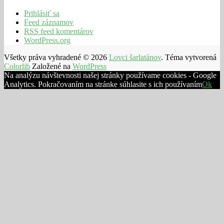
Prihlásiť sa
Feed záznamov
RSS feed komentárov
WordPress.org
Všetky práva vyhradené © 2026
Lovci šarlatánov
. Téma vytvorená
Colorlib
Založené na
WordPress
Na analýzu návštevnosti našej stránky používame cookies - Google
Analytics. Pokračovaním na stránke súhlasite s ich používaním
Ok