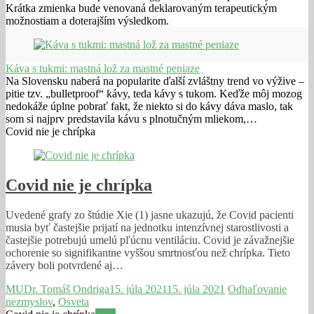
Krátka zmienka bude venovaná deklarovaným terapeutickým
možnostiam a doterajším výsledkom.
Káva s tukmi: mastná lož za mastné peniaze
Na Slovensku naberá na popularite ďalší zvláštny trend vo výžive –
pitie tzv. „bulletproof“ kávy, teda kávy s tukom. Keďže môj mozog
nedokáže úplne pobrať fakt, že niekto si do kávy dáva maslo, tak
som si najprv predstavila kávu s plnotučným mliekom,…
Covid nie je chrípka
Covid nie je chrípka
Uvedené grafy zo štúdie Xie (1) jasne ukazujú, že Covid pacienti
musia byť častejšie prijatí na jednotku intenzívnej starostlivosti a
častejšie potrebujú umelú pľúcnu ventiláciu. Covid je závažnejšie
ochorenie so signifikantne vyššou smrtnosťou než chrípka. Tieto
závery boli potvrdené aj…
MUDr. Tomáš Ondriga
15. júla 2021
15. júla 2021
Odhaľovanie
nezmyslov
,
Osveta